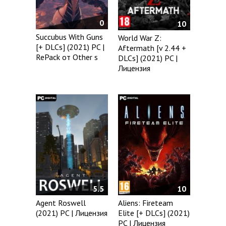
0
10
Succubus With Guns
World War Z:
[+ DLCs] (2021) PC |
Aftermath [v 2.44 +
RePack от Other s
DLCs] (2021) PC |
Лицензия
5.5
10
Agent Roswell
Aliens: Fireteam
(2021) PC | Лицензия
Elite [+ DLCs] (2021)
PC | Лицензия