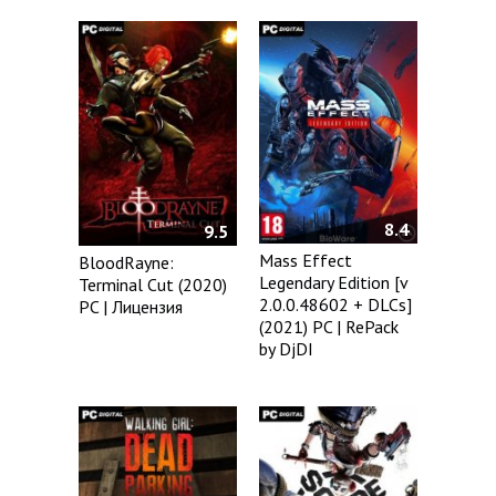
8.4
9.5
Mass Effect
BloodRayne:
Legendary Edition [v
Terminal Cut (2020)
2.0.0.48602 + DLCs]
PC | Лицензия
(2021) PC | RePack
by DjDI