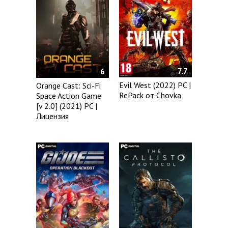
7.7
6
Evil West (2022) PC |
Orange Cast: Sci-Fi
RePack от Chovka
Space Action Game
[v 2.0] (2021) PC |
Лицензия