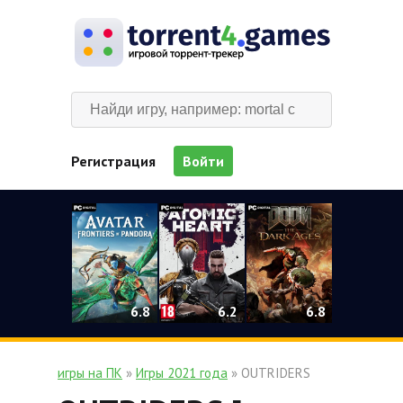
Регистрация
Войти
0
6.2
6.8
6.8
игры на ПК
»
Игры 2021 года
» OUTRIDERS