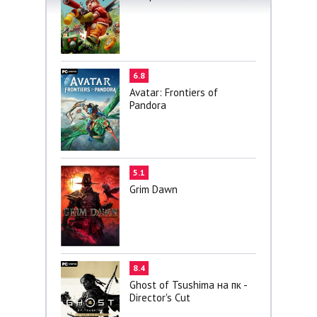
6.8
Avatar: Frontiers of
Pandora
5.1
Grim Dawn
8.4
Ghost of Tsushima на пк -
Director's Cut