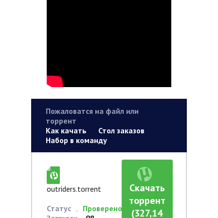
Пожаловатся на файл или
торрент
Как качать
Стол заказов
Набор в команду
Скачать
outriders.torrent
торрент
Статус
Проверено
(327,14