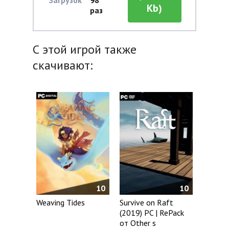
Загрузок
98
Kb)
раз
С этой игрой также
скачивают:
10
10
Weaving Tides
Survive on Raft
(2019) PC | RePack
от Other s