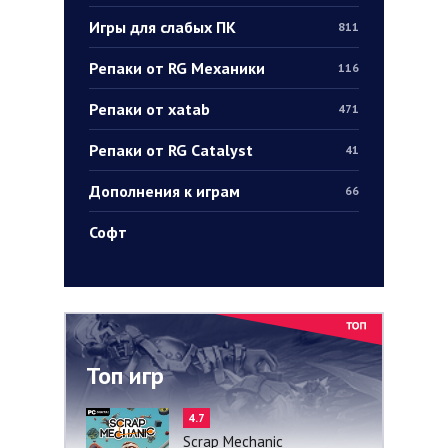
Игры для слабых ПК
811
Репаки от RG Механики
116
Репаки от xatab
471
Репаки от RG Catalyst
41
Дополнения к играм
66
Софт
Топ игр
4.7
Scrap Mechanic