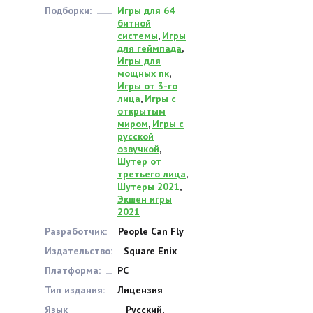
Подборки:
Игры для 64
битной
системы
,
Игры
для геймпада
,
Игры для
мощных пк
,
Игры от 3-го
лица
,
Игры с
открытым
миром
,
Игры с
русской
озвучкой
,
Шутер от
третьего лица
,
Шутеры 2021
,
Экшен игры
2021
Разработчик:
People Can Fly
Издательство:
Square Enix
Платформа:
PC
Тип издания:
Лицензия
Язык
Русский,