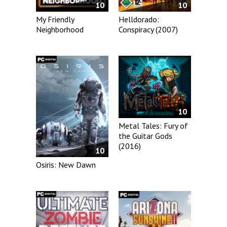
10
10
My Friendly
Helldorado:
Neighborhood
Conspiracy (2007)
10
Metal Tales: Fury of
the Guitar Gods
(2016)
10
Osiris: New Dawn