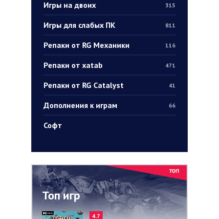
Игры на двоих
315
Игры для слабых ПК
811
Репаки от RG Механики
116
Репаки от xatab
471
Репаки от RG Catalyst
41
Дополнения к играм
66
Софт
Топ игр
4.7