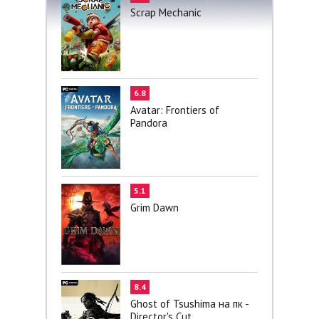
Scrap Mechanic
6.8
Avatar: Frontiers of
Pandora
5.1
Grim Dawn
8.4
Ghost of Tsushima на пк -
Director's Cut