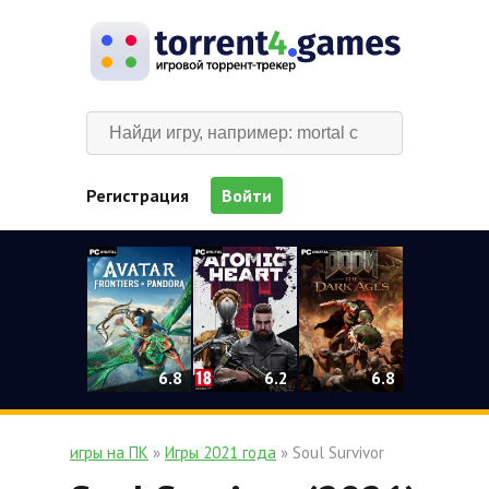
Регистрация
Войти
0
6.2
6.8
6.8
игры на ПК
»
Игры 2021 года
» Soul Survivor