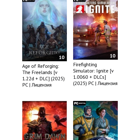
10
10
Firefighting
Age of Reforging:
Simulator: Ignite [v
The Freelands [v
1.0060 + DLCs]
1.22d + DLC] (2025)
(2025) PC | Лицензия
PC | Лицензия