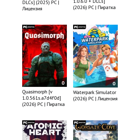
1.0.6.0 + DLCs]
DLCs] (2025) PC |
(2026) PC | Пиратка
Лицензия
0
0
Quasimorph [v
Waterpark Simulator
1.0.561s.a7d4f0d]
(2026) PC | Лицензия
(2026) PC | Пиратка