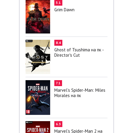
5.1
Grim Dawn
8.4
Ghost of Tsushima на пк -
Director's Cut
7.1
Marvel’s Spider-Man: Miles
Morales на пк
6.3
Marvel’s Spider-Man 2 на