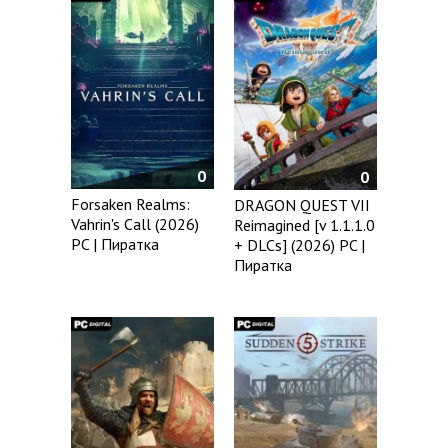
0
0
Forsaken Realms:
DRAGON QUEST VII
Vahrin's Call (2026)
Reimagined [v 1.1.1.0
PC | Пиратка
+ DLCs] (2026) PC |
Пиратка