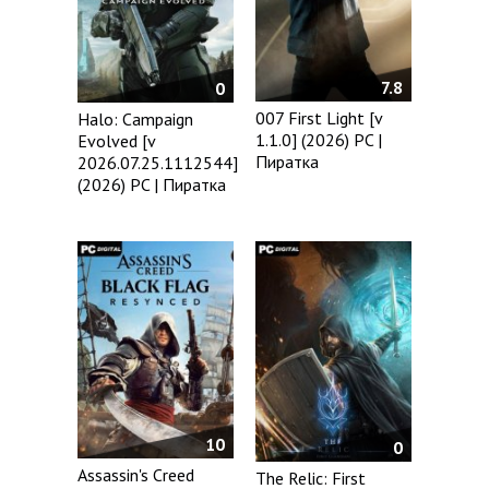
7.8
0
007 First Light [v
Halo: Campaign
1.1.0] (2026) PC |
Evolved [v
Пиратка
2026.07.25.1112544]
(2026) PC | Пиратка
10
0
Assassin's Creed
The Relic: First