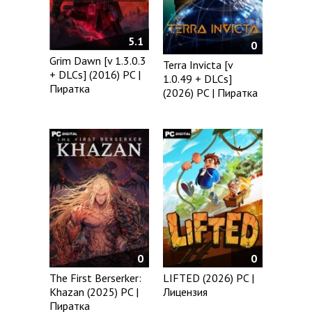
5.1
0
Grim Dawn [v 1.3.0.3
Terra Invicta [v
+ DLCs] (2016) PC |
1.0.49 + DLCs]
Пиратка
(2026) PC | Пиратка
0
0
LIFTED (2026) PC |
The First Berserker:
Лицензия
Khazan (2025) PC |
Пиратка