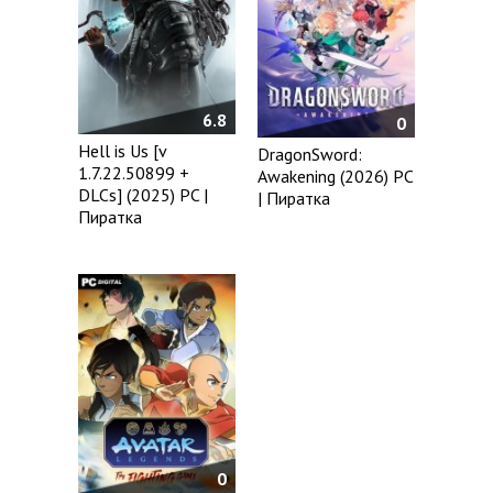
6.8
0
Hell is Us [v
DragonSword:
1.7.22.50899 +
Awakening (2026) PC
DLCs] (2025) PC |
| Пиратка
Пиратка
0