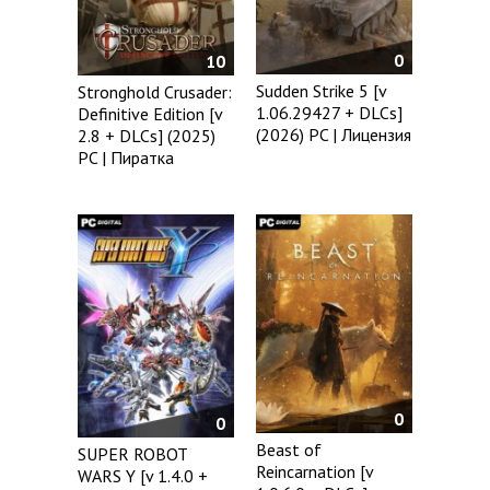
0
10
Sudden Strike 5 [v
Stronghold Crusader:
1.06.29427 + DLCs]
Definitive Edition [v
(2026) PC | Лицензия
2.8 + DLCs] (2025)
PC | Пиратка
0
0
Beast of
SUPER ROBOT
Reincarnation [v
WARS Y [v 1.4.0 +