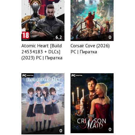
6.2
0
Atomic Heart [Build
Corsair Cove (2026)
24534183 + DLCs]
PC | Пиратка
(2023) PC | Пиратка
0
0