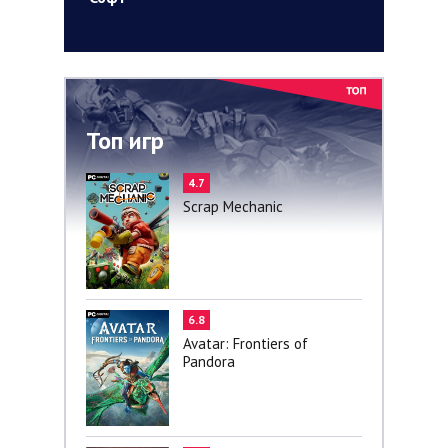
Топ игр
4.7
Scrap Mechanic
6.8
Avatar: Frontiers of
Pandora