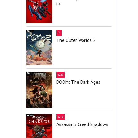
пк
7
The Outer Worlds 2
6.8
DOOM: The Dark Ages
6.3
Assassin's Creed Shadows