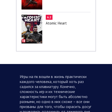
6.2
Atomic Heart
Игры на пк вошли в жизнь практически
каждого человека, который хоть раз
садился за клавиатуру. Конечно,
сложность игр и их технические
характеристики могут быть абсолютно
разными, но одно в них схоже – все они
призваны для того, чтобы скрасить досуг
и позволить отдохнуть от тяжелого дня.