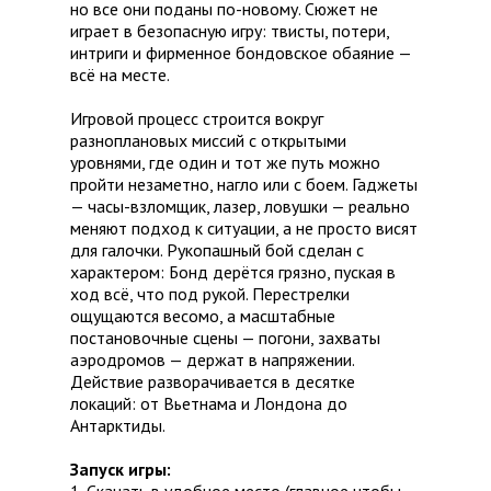
но все они поданы по-новому. Сюжет не
играет в безопасную игру: твисты, потери,
интриги и фирменное бондовское обаяние —
всё на месте.
Игровой процесс строится вокруг
разноплановых миссий с открытыми
уровнями, где один и тот же путь можно
пройти незаметно, нагло или с боем. Гаджеты
— часы-взломщик, лазер, ловушки — реально
меняют подход к ситуации, а не просто висят
для галочки. Рукопашный бой сделан с
характером: Бонд дерётся грязно, пуская в
ход всё, что под рукой. Перестрелки
ощущаются весомо, а масштабные
постановочные сцены — погони, захваты
аэродромов — держат в напряжении.
Действие разворачивается в десятке
локаций: от Вьетнама и Лондона до
Антарктиды.
Запуск игры:
1. Скачать в удобное место (главное чтобы