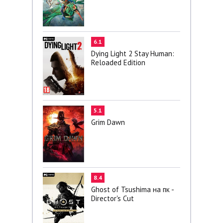
6.1
Dying Light 2 Stay Human:
Reloaded Edition
5.1
Grim Dawn
8.4
Ghost of Tsushima на пк -
Director's Cut