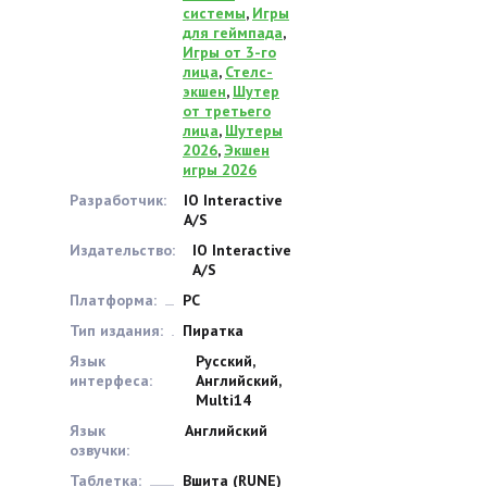
системы
,
Игры
для геймпада
,
Игры от 3-го
лица
,
Стелс-
экшен
,
Шутер
от третьего
лица
,
Шутеры
2026
,
Экшен
игры 2026
Разработчик:
IO Interactive
A/S
Издательство:
IO Interactive
A/S
Платформа:
PC
Тип издания:
Пиратка
Язык
Русский,
интерфеса:
Английский,
Multi14
Язык
Английский
озвучки:
Таблетка:
Вшита (RUNE)