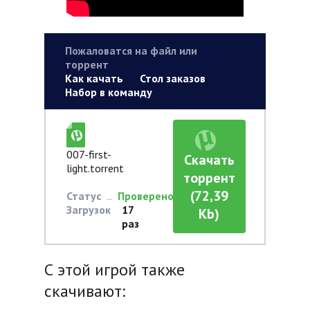
Пожаловатся на файл или
торрент
Как качать
Стол заказов
Набор в команду
007-first-
Скачать
light.torrent
торрент
(72,39
Статус
Проверено
Загрузок
17
Kb)
раз
С этой игрой также
скачивают: