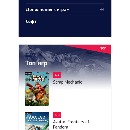
Дополнения к играм
66
Софт
Топ игр
4.7
Scrap Mechanic
6.8
Avatar: Frontiers of
Pandora