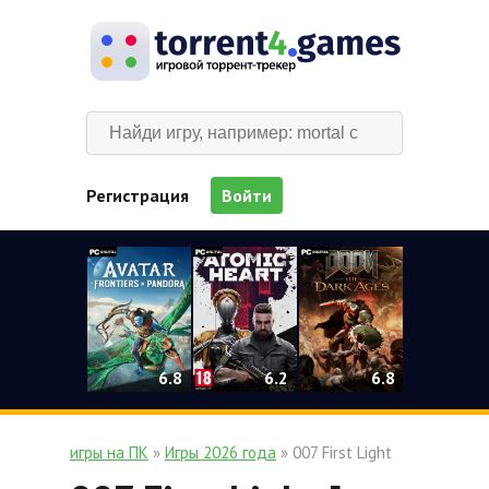
Регистрация
Войти
0
6.2
6.8
6.8
игры на ПК
»
Игры 2026 года
» 007 First Light