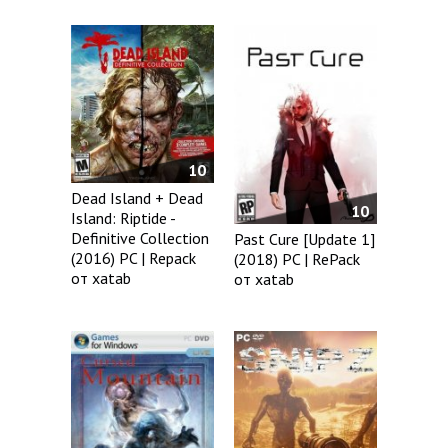
10
Dead Island + Dead
10
Island: Riptide -
Definitive Collection
Past Cure [Update 1]
(2016) PC | Repack
(2018) PC | RePack
от xatab
от xatab