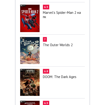
6.3
Marvel’s Spider-Man 2 на
пк
7
The Outer Worlds 2
6.8
DOOM: The Dark Ages
6.3