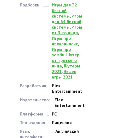
Подборки:
Игры для 32
битной
системы
,
Игры
для 64 битной
системы
,
Игры
от 3-го лица
,
Игры про
Апокалипсис
,
Игры про
зомби
,
Шутер
от третьего
лица
,
Шутеры
2021
,
Экшен
игры 2021
Разработчик:
Flex
Entertainment
Издательство:
Flex
Entertainment
Платформа:
PC
Тип издания:
Лицензия
Язык
Английский
интерфеса: