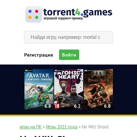
Регистрация
Войти
0
6.2
6.8
6.8
игры на ПК
»
Игры 2021 года
» He Will Shoot