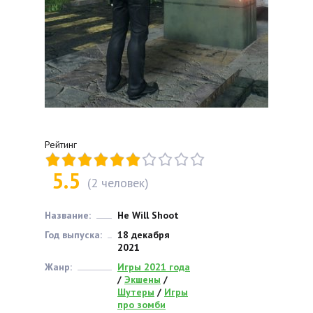
Рейтинг
5.5
(
2
человек)
Название:
He Will Shoot
Год выпуска:
18 декабря
2021
Жанр:
Игры 2021 года
/
Экшены
/
Шутеры
/
Игры
про зомби