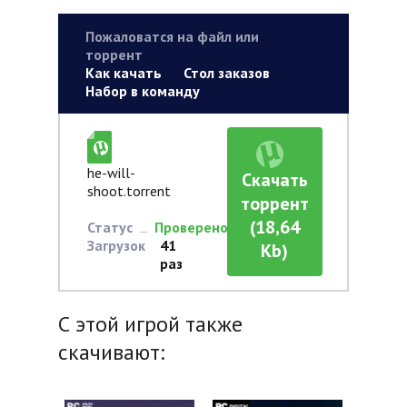
Пожаловатся на файл или
торрент
Как качать
Стол заказов
Набор в команду
he-will-
Скачать
shoot.torrent
торрент
(18,64
Статус
Проверено
Загрузок
41
Kb)
раз
С этой игрой также
скачивают: