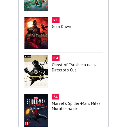
5.1
Grim Dawn
8.4
Ghost of Tsushima на пк -
Director's Cut
7.1
Marvel’s Spider-Man: Miles
Morales на пк