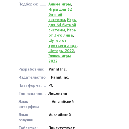
Подборки:
Аниме игры
,
Игры для 32
битной
системы
,
Игры
для 64 битной
системы
,
Игры
от 3-го лица
,
Шутер от
третьего лица
,
Шутеры 2022
,
Экшен игры
2022
Разработчик:
Pannl Inc.
Издательство:
Pannl Inc.
Платформа:
PC
Тип издания:
Лицензия
Язык
Английский
интерфеса:
Язык
Английский
озвучки:
Таблетка:
Присутствует