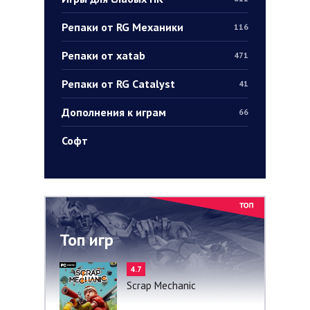
Репаки от RG Механики
116
Репаки от xatab
471
Репаки от RG Catalyst
41
Дополнения к играм
66
Софт
Топ игр
4.7
Scrap Mechanic