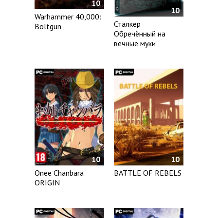
10
10
Warhammer 40,000:
Сталкер
Boltgun
Обречённый на
вечные муки
10
10
Onee Chanbara
BATTLE OF REBELS
ORIGIN