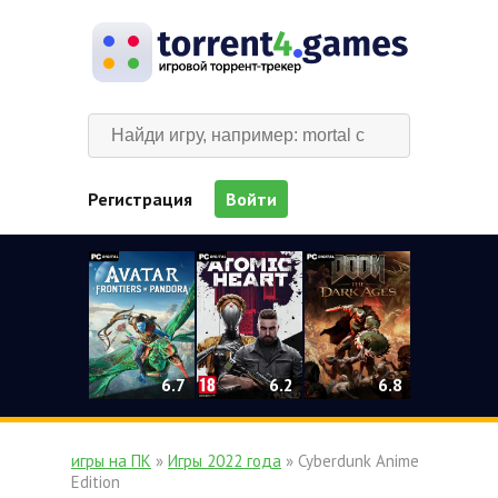
Регистрация
Войти
0
6.2
6.7
6.8
игры на ПК
»
Игры 2022 года
» Cyberdunk Anime
Edition