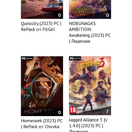
0
0
Quriocity (2023) PC |
NOBUNAGA'S
RePack от FitGirl
AMBITION:
Awakening (2023) PC
| Лицензия
7
0
Jagged Alliance 3 [v
Homeseek (2023) PC
1.4.0] (2023) PC |
| RePack от Chovka
Лицензия