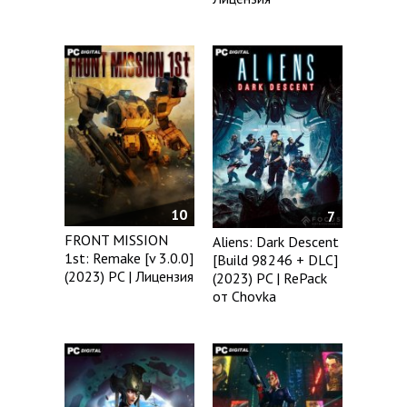
10
7
FRONT MISSION
Aliens: Dark Descent
1st: Remake [v 3.0.0]
[Build 98246 + DLC]
(2023) PC | Лицензия
(2023) PC | RePack
от Chovka