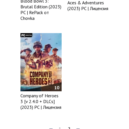
Blood Bowl 3:
Aces & Adventures
Brutal Edition (2023)
(2023) PC | Лицензия
PC | RePack от
Chovka
10
Company of Heroes
3 [v 2.4.0 + DLCs]
(2023) PC | Лицензия
1
2