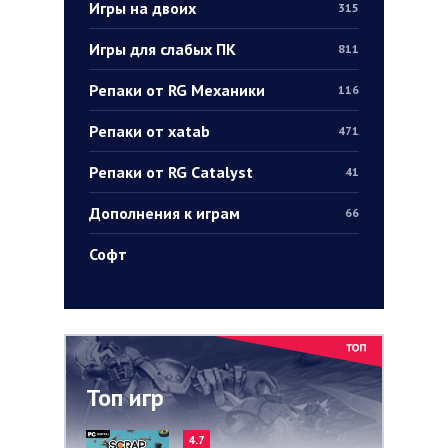
Игры на двоих
315
Игры для слабых ПК
811
Репаки от RG Механики
116
Репаки от xatab
471
Репаки от RG Catalyst
41
Дополнения к играм
66
Софт
Топ игр
4.7