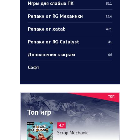
Игры для слабых ПК
811
Репаки от RG Механики
116
Репаки от xatab
471
Репаки от RG Catalyst
41
Дополнения к играм
66
Софт
Топ игр
4.7
Scrap Mechanic