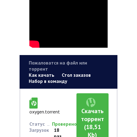
Пожаловатся на файл или
торрент
Как качать
Стол заказов
Набор в команду
Скачать
oxygen.torrent
торрент
Статус
Проверено
(18,51
Загрузок
18
Kb)
раз