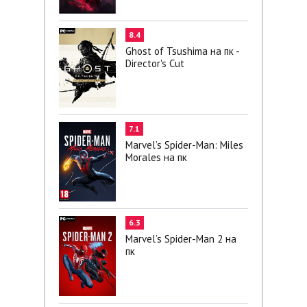
8.4
Ghost of Tsushima на пк -
Director's Cut
7.1
Marvel’s Spider-Man: Miles
Morales на пк
6.3
Marvel’s Spider-Man 2 на
пк