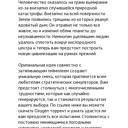
Человечество оказалось на грани вымирания
из-за внезапно случившейся природной
катастрофы. Внезапно на всей поверхности
Земли появились трещины из которых рванул
ядовитый дым. Он отравил не только все
живое, но и изменил облик планеты до
неузнаваемости. Немногим уцелевшим людям
удалось сплотить вокруг кислородного
центра и теперь вам предстоит построить
новую цивилизацию на руинах прежней.
Оригинальная идея совместно с
затягивающим геймплеем создают
уникальную смесь, которая приглянется всем
любителям стратегических симуляторов. Вам
предстоит столкнуться с многочисленными
трудностями, которые как случайно
генерируются, так и становятся результатом
вашего выбора. По ссылке ниже вы можете
скачать Oxygen торрент и узнать удастся ли
вам преодолеть все испытания. Столкнитесь с
постоянно меняющимися погодными
условиями, нехваткой ресурсов и многими