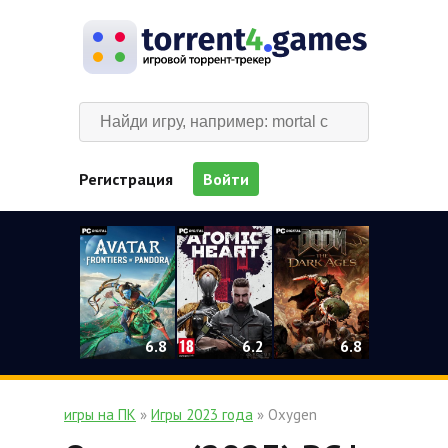
Регистрация
Войти
0
6.2
6.8
6.8
игры на ПК
»
Игры 2023 года
» Oxygen