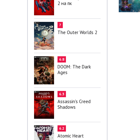
2 на пк
7
The Outer Worlds 2
6.8
DOOM: The Dark
Ages
6.3
Assassin's Creed
Shadows
6.2
Atomic Heart