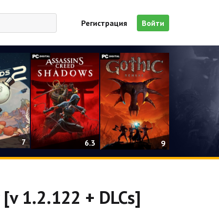
Регистрация
Войти
7
6.3
9
[v 1.2.122 + DLCs]