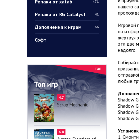
и приумно
Репаки от xatab
471
нашего са
прохожден
Репаки от RG Catalyst
41
Игровой 
Дополнения к играм
66
но и сфор
жертвуя 
Софт
эти две м
надолго.
Собирайт
призванн
отправко
любые тр
Топ игр
Дополне
4.7
Shadow Ga
Scrap Mechanic
Shadow Ga
Shadow Ga
Shadow Ga
Установк
6.8
1. Смонт