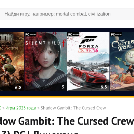
9
6.3
6.8
К
»
Игры 2023 года
» Shadow Gambit: The Cursed Crew
ow Gambit: The Cursed Crew 