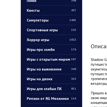
Гонки
348
Квесты
437
Симуляторы
1401
Спортивные игры
192
Хоррор игры
1022
Описа
Игры про зомби
176
Игры с открытым миром
Shadow Ga
587
путешест
Игры на выживание
окунитесь
349
путешеств
тропическ
Игры на двоих
315
вездесущ
Игры для слабых ПК
811
Пришло вр
свою нишу
Репаки от RG Механики
116
концепции