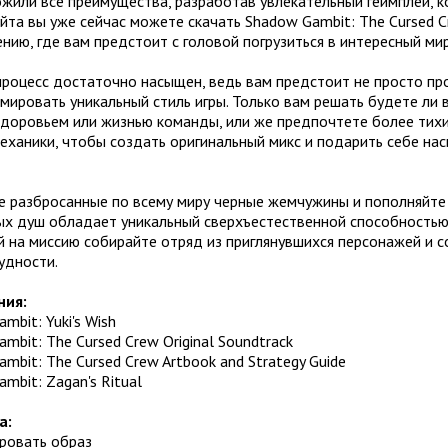
жили все преимущества, разработав увлекательный геймплей, к
йта вы уже сейчас можете скачать Shadow Gambit: The Cursed C
ию, где вам предстоит с головой погрузиться в интересный ми
процесс достаточно насыщен, ведь вам предстоит не просто пр
мировать уникальный стиль игры. Только вам решать будете ли 
здоровьем или жизнью команды, или же предпочтете более тихи
еханики, чтобы создать оригинальный микс и подарить себе на
е разбросанные по всему миру черные жемчужины и пополняйте
ых душ обладает уникальный сверхъестественной способностью,
й на миссию собирайте отряд из приглянувшихся персонажей и 
удности.
ния:
mbit: Yuki's Wish
mbit: The Cursed Crew Original Soundtrack
mbit: The Cursed Crew Artbook and Strategy Guide
mbit: Zagan's Ritual
а:
ировать образ