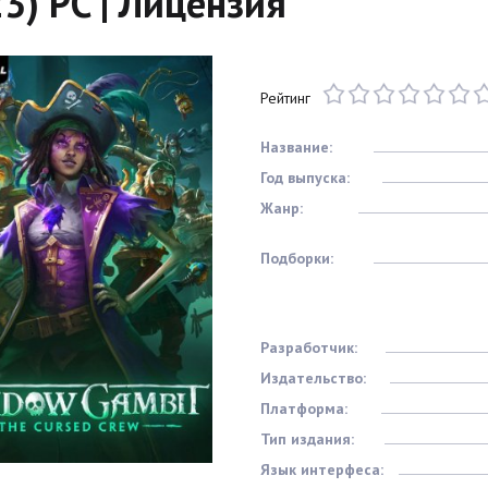
3) PC | Лицензия
Рейтинг
Название:
Год выпуска:
Жанр:
Подборки:
Разработчик:
Издательство:
Платформа:
Тип издания:
Язык интерфеса: