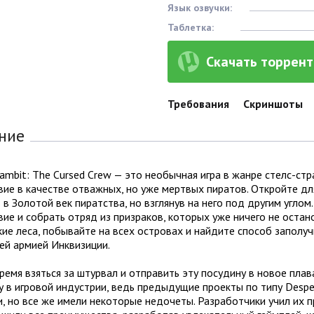
Язык озвучки:
Таблетка:
Скачать торрент 
Требования
Скриншоты
ние
mbit: The Cursed Crew — это необычная игра в жанре стелс-стра
вие в качестве отважных, но уже мертвых пиратов. Откройте д
 в Золотой век пиратства, но взглянув на него под другим угло
ие и собрать отряд из призраков, которых уже ничего не оста
ие леса, побывайте на всех островах и найдите способ заполуч
ей армией Инквизиции.
емя взяться за штурвал и отправить эту посудину в новое пла
 в игровой индустрии, ведь предыдущие проекты по типу Despera
, но все же имели некоторые недочеты. Разработчики учил их п