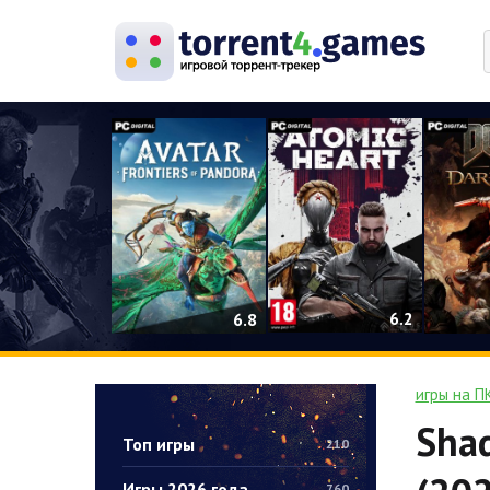
0
6.2
6.8
игры на П
Shad
Топ игры
210
Игры 2026 года
760