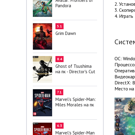
Avatar: Frontiers of
2. Устано
Pandora
3. Скопир
4. Играть
5.1
Grim Dawn
Систе
ОС: Windo
8.4
Процессор
Ghost of Tsushima
Оператив
на пк - Director's Cut
Видеокарт
DirectX: 
Место на 
7.1
Marvel’s Spider-Man:
Miles Morales на пк
6.3
Marvel’s Spider-Man