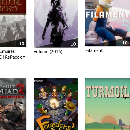
10
10
10
Filament
 Empires
Volume (2015)
C | RePack от