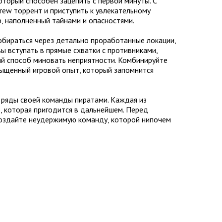
оторый способен зацепить с первой минуты. С
rew торрент и приступить к увлекательному
р, наполненный тайнами и опасностями.
обираться через детально проработанные локации,
вы вступать в прямые схватки с противниками,
й способ миновать неприятности. Комбинируйте
сыщенный игровой опыт, который запомнится
 ряды своей команды пиратами. Каждая из
 которая пригодится в дальнейшем. Перед
создайте неудержимую команду, которой нипочем