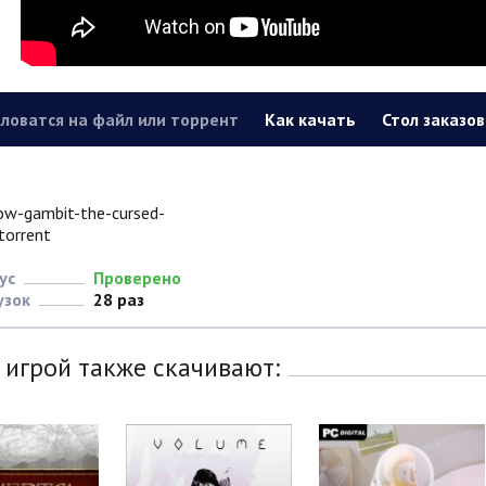
ловатся на файл или торрент
Как качать
Стол заказов
ow-gambit-the-cursed-
torrent
ус
Проверено
узок
28 раз
 игрой также скачивают: