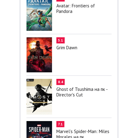
Avatar: Frontiers of
Pandora
5.1
Grim Dawn
8.4
Ghost of Tsushima на пк -
Director's Cut
7.1
Marvel’s Spider-Man: Miles
Morales на пк