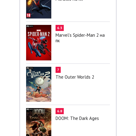
6.3
Marvel’s Spider-Man 2 на
пк
7
The Outer Worlds 2
6.8
DOOM: The Dark Ages