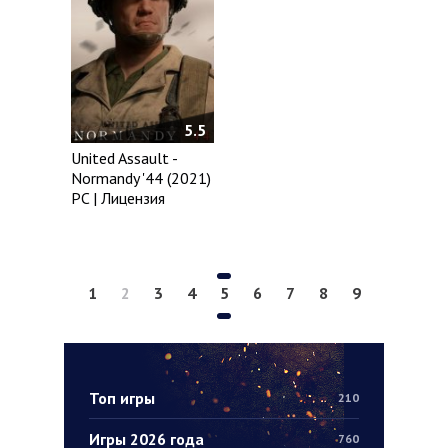
5.5
United Assault -
Normandy '44 (2021)
PC | Лицензия
1
2
3
4
5
6
7
8
9
Топ игры
210
Игры 2026 года
760