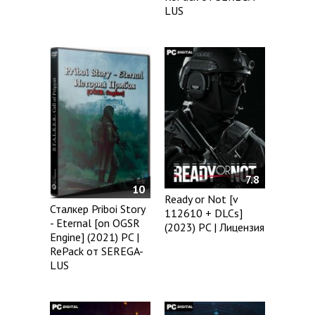
LUS
7.8
10
Ready or Not [v
Сталкер Priboi Story
112610 + DLCs]
- Eternal [on OGSR
(2023) PC | Лицензия
Engine] (2021) PC |
RePack от SEREGA-
LUS