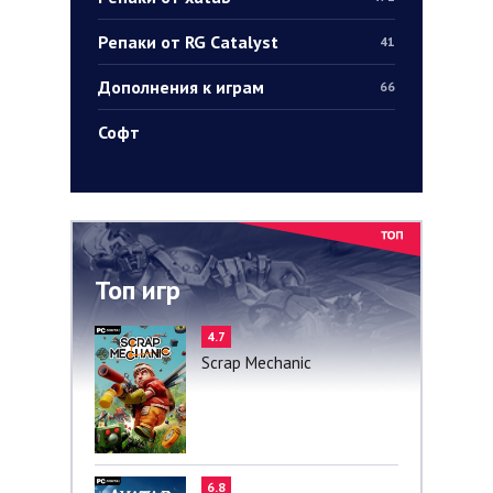
Репаки от RG Catalyst
41
Дополнения к играм
66
Софт
Топ игр
4.7
Scrap Mechanic
6.8