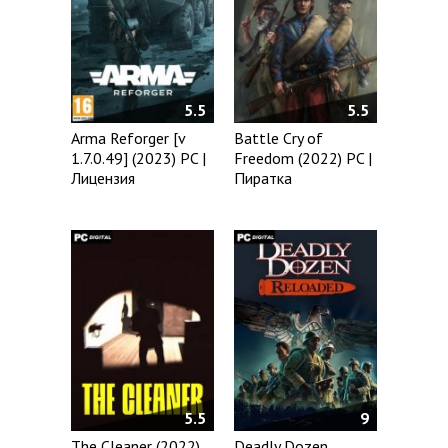
5.5
5.5
Arma Reforger [v
Battle Cry of
1.7.0.49] (2023) PC |
Freedom (2022) PC |
Лицензия
Пиратка
5.5
9
The Cleaner (2022)
Deadly Dozen