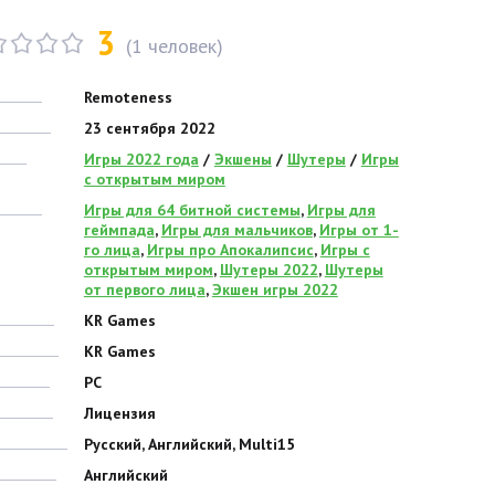
3
(
1
человек)
Remoteness
23 сентября 2022
Игры 2022 года
/
Экшены
/
Шутеры
/
Игры
с открытым миром
Игры для 64 битной системы
,
Игры для
геймпада
,
Игры для мальчиков
,
Игры от 1-
го лица
,
Игры про Апокалипсис
,
Игры с
открытым миром
,
Шутеры 2022
,
Шутеры
от первого лица
,
Экшен игры 2022
KR Games
KR Games
PC
Лицензия
Русский, Английский, Multi15
Английский