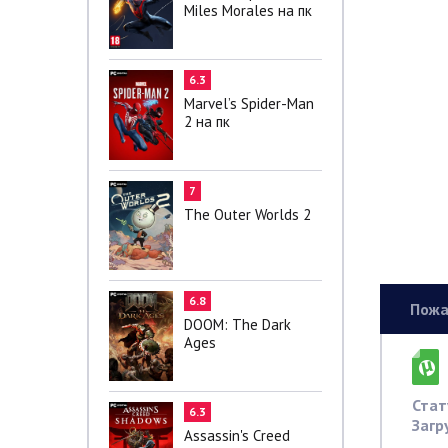
Miles Morales на пк
6.3
Marvel’s Spider-Man
2 на пк
7
The Outer Worlds 2
6.8
Пожа
DOOM: The Dark
Ages
Стат
6.3
Загр
Assassin's Creed