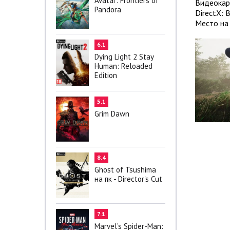
Avatar: Frontiers of
Видеокарт
Pandora
DirectX: 
Место на 
6.1
Dying Light 2 Stay
Human: Reloaded
Edition
5.1
Grim Dawn
8.4
Ghost of Tsushima
на пк - Director's Cut
7.1
Marvel’s Spider-Man: