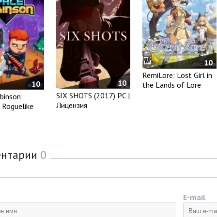
10
RemiLore: Lost Girl in
10
10
the Lands of Lore
SIX SHOTS (2017) PC |
binson:
Лицензия
 Roguelike
ентарии
0
E-mail