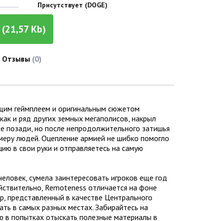
Присутствует (DOGE)
(21,57 Kb)
Отзывы
(0)
ющим геймплеем и оригинальным сюжетом
ак и ряд других земных мегаполисов, накрыл
же позади, но после непродолжительного затишья
меру людей. Оцепление армией не шибко помогло
цию в свои руки и отправляетесь на самую
человек, сумела заинтересовать игроков еще год
йствительно, Remoteness отличается на фоне
р, представленный в качестве Центрального
ть в самых разных местах. Забирайтесь на
ю в попытках отыскать полезные материалы в