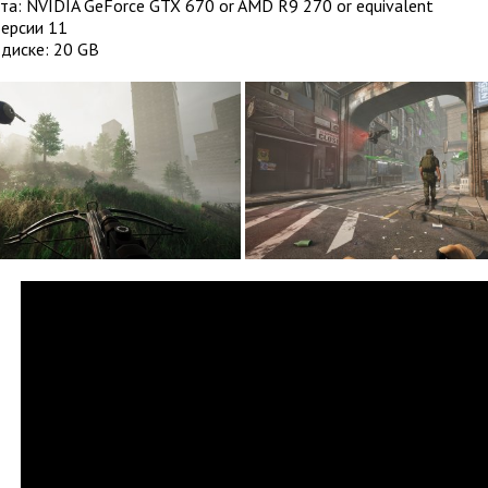
а: NVIDIA GeForce GTX 670 or AMD R9 270 or equivalent
Версии 11
диске: 20 GB