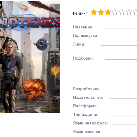
Рейтинг
Название:
Год выпуска:
Жанр:
Подборки:
Разработчик:
Издательство:
Платформа:
Тип издания:
Язык интерфеса:
Язык озвучки: