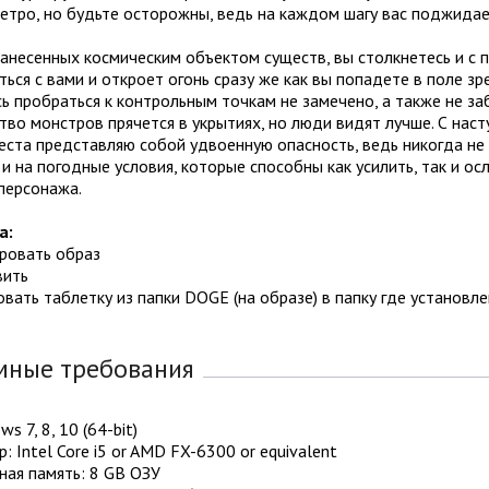
етро, но будьте осторожны, ведь на каждом шагу вас поджидае
несенных космическим объектом существ, вы столкнетесь и с п
ься с вами и откроет огонь сразу же как вы попадете в поле зр
ь пробраться к контрольным точкам не замечено, а также не за
во монстров прячется в укрытиях, но люди видят лучше. С наст
еста представляю собой удвоенную опасность, ведь никогда не
и на погодные условия, которые способны как усилить, так и о
персонажа.
а:
ировать образ
вить
овать таблетку из папки DOGE (на образе) в папку где установле
мные требования
s 7, 8, 10 (64-bit)
: Intel Core i5 or AMD FX-6300 or equivalent
ная память: 8 GB ОЗУ