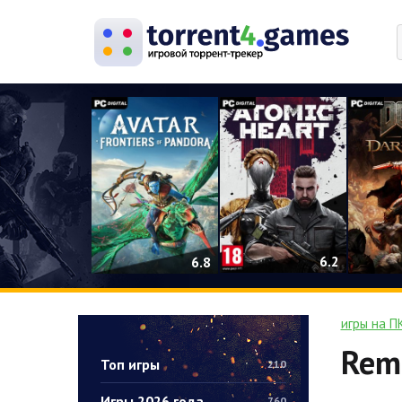
0
6.2
6.8
игры на П
Remo
Топ игры
210
Игры 2026 года
760