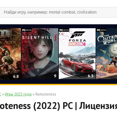
9
6.3
6.8
К
»
Игры 2022 года
» Remoteness
teness (2022) PC | Лицензи