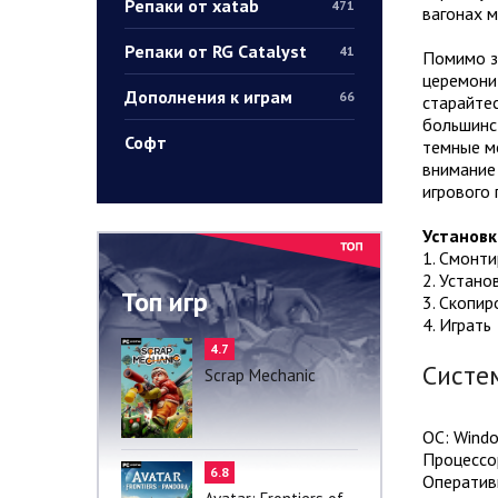
Репаки от xatab
471
вагонах м
Репаки от RG Catalyst
41
Помимо за
церемонит
Дополнения к играм
66
старайтес
большинст
Софт
темные м
внимание 
игрового 
Установк
1. Смонт
2. Устано
Топ игр
3. Скопир
4. Играть
4.7
Систе
Scrap Mechanic
ОС: Window
Процессор
6.8
Оператив