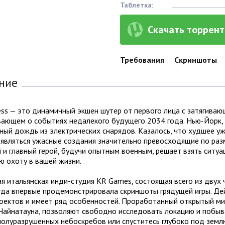
Таблетка:
Скачать торрент 
Требования
Скриншоты
ние
ss — это динамичный экшен шутер от первого лица с затягива
ающем о событиях недалекого будущего 2034 года. Нью-Йорк, к
ый дождь из электрических снарядов. Казалось, что худшее у
оявляться ужасные создания значительно превосходящие по раз
 и главный герой, будучи опытным военным, решает взять ситуа
ю охоту в вашей жизни.
 итальянская инди-студия KR Games, состоящая всего из двух 
огда впервые продемонстрировала скриншоты грядущей игры. Де
роектов и имеет ряд особенностей. Проработанный открытый ми
Чайнатауна, позволяют свободно исследовать локацию и побыва
полуразрушенных небоскребов или спуститесь глубоко под земл