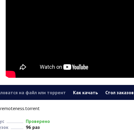
ловатся на файл или торрент
Как качать
Стол заказов
remoteness.torrent
ус
Проверено
узок
96 раз