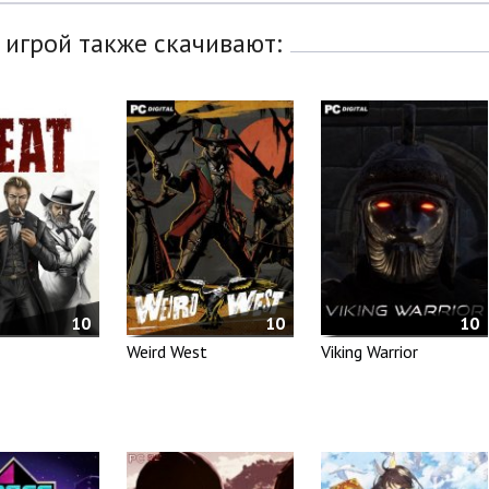
 игрой также скачивают:
10
10
10
Weird West
Viking Warrior