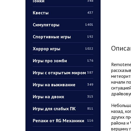
Гонки
348
Квесты
437
Симуляторы
1401
Спортивные игры
192
Описа
Хоррор игры
1022
Игры про зомби
176
Remotene
рассказыв
Игры с открытым миром
587
метеоритн
начали п
Игры на выживание
349
ситуацией
драйвову
Игры на двоих
315
Небольшая
Игры для слабых ПК
811
назад, к
других п
Репаки от RG Механики
116
района и 
вершину 