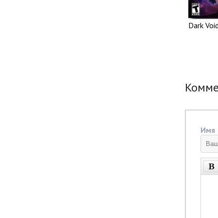
Dark Voi
Комм
Имя