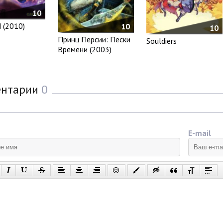
10
d (2010)
10
10
Принц Персии: Пески
Souldiers
Времени (2003)
ентарии
0
E-mail