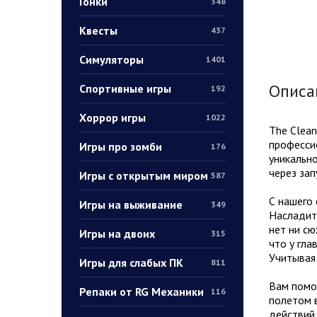
Гонки
348
Квесты
437
Симуляторы
1401
Описа
Спортивные игры
192
Хоррор игры
1022
The Clean
профессио
Игры про зомби
176
уникально
через зап
Игры с открытым миром
587
С нашего 
Игры на выживание
349
Насладите
нет ни сю
Игры на двоих
315
что у гла
Учитывая 
Игры для слабых ПК
811
Вам помо
Репаки от RG Механики
116
полетом в
действий,