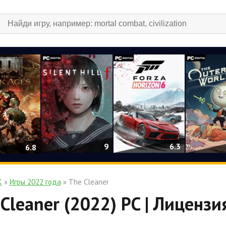
9
6.3
6.8
К
»
Игры 2022 года
» The Cleaner
Cleaner (2022) PC | Лицензи