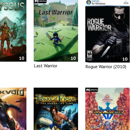
10
10
10
Last Warrior
Rogue Warrior (2010)