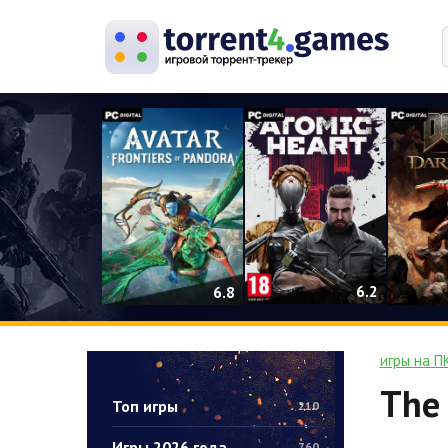
0
6.2
6.8
игры на П
The 
Топ игры
210
Игры 2026 года
760