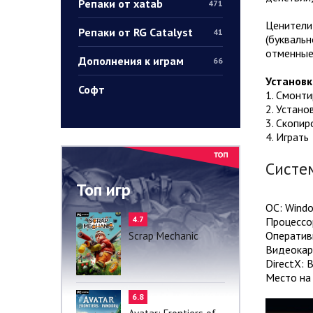
Репаки от xatab
471
Ценители 
Репаки от RG Catalyst
41
(буквальн
отменные
Дополнения к играм
66
Установк
Софт
1. Смонт
2. Устано
3. Скопир
4. Играть
Систе
Топ игр
ОС: Windo
4.7
Процессор
Оператив
Scrap Mechanic
Видеокар
DirectX: 
Место на 
6.8