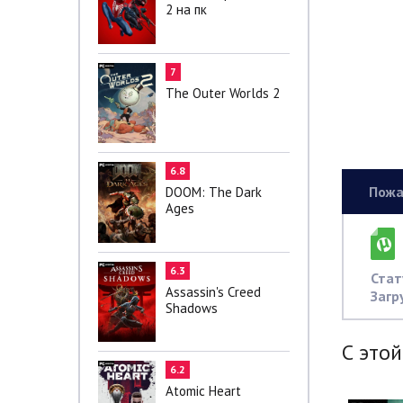
2 на пк
7
The Outer Worlds 2
6.8
Пожа
DOOM: The Dark
Ages
6.3
Стат
Assassin's Creed
Загр
Shadows
С этой
6.2
Atomic Heart