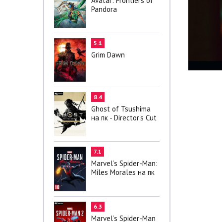
Avatar: Frontiers of
Pandora
5.1
Grim Dawn
8.4
Ghost of Tsushima
на пк - Director's Cut
7.1
Marvel’s Spider-Man:
Miles Morales на пк
6.3
Marvel’s Spider-Man