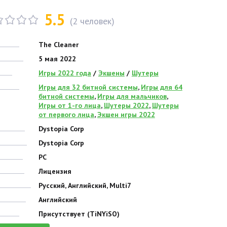
5.5
(
2
человек)
The Cleaner
5 мая 2022
Игры 2022 года
/
Экшены
/
Шутеры
Игры для 32 битной системы
,
Игры для 64
битной системы
,
Игры для мальчиков
,
Игры от 1-го лица
,
Шутеры 2022
,
Шутеры
от первого лица
,
Экшен игры 2022
Dystopia Corp
Dystopia Corp
PC
Лицензия
Русский, Английский, Multi7
Английский
Присутствует (TiNYiSO)