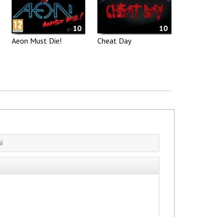
10
10
Aeon Must Die!
Cheat Day