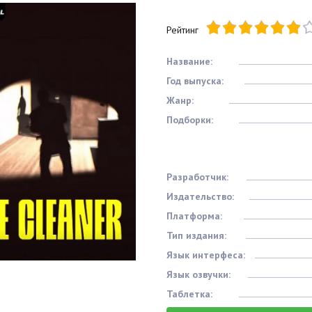
Рейтинг
Название:
Год выпуска:
Жанр:
Подборки:
Разработчик:
Издательство:
Платформа:
Тип издания:
Язык интерфеса:
Язык озвучки:
Таблетка: