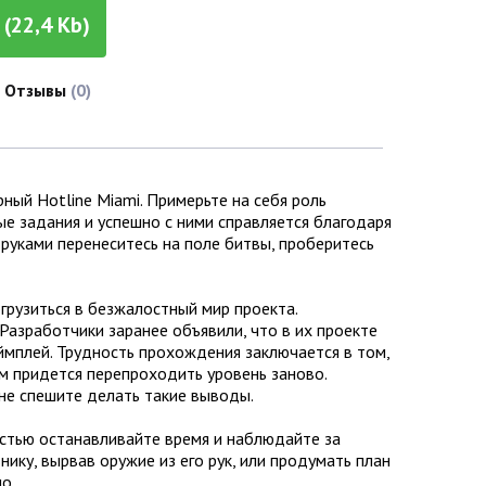
(22,4 Kb)
Отзывы
(0)
ный Hotline Miami. Примерьте на себя роль
е задания и успешно с ними справляется благодаря
 руками перенеситесь на поле битвы, проберитесь
огрузиться в безжалостный мир проекта.
азработчики заранее объявили, что в их проекте
ймплей. Трудность прохождения заключается в том,
ам придется перепроходить уровень заново.
 не спешите делать такие выводы.
стью останавливайте время и наблюдайте за
ику, вырвав оружие из его рук, или продумать план
о.