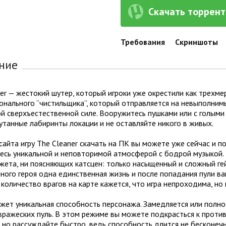
Скачать торрент 
Требования
Скриншоты
ние
er — жестокий шутер, который игроки уже окрестили как трехмер
нального “чистильщика”, который отправляется на невыполнимы
й сверхъестественной силе. Вооружитесь пушками или с голыми
утанные лабиринты локации и не оставляйте никого в живых.
сайта игру The Cleaner скачать на ПК вы можете уже сейчас и п
сь уникальной и неповторимой атмосферой с бодрой музыкой. Р
жета, ни поясняющих катсцен: только насыщенный и сложный ге
вного героя одна единственная жизнь и после попадания пули в
количество врагов на карте кажется, что игра непроходима, но
жет уникальная способность персонажа. Замедляется или полно
ражеских пуль. В этом режиме вы можете подкрасться к противн
 но рассуждайте быстро, ведь способность длится не бесконечн