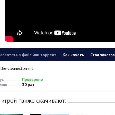
ловатся на файл или торрент
Как качать
Стол заказов
the-cleaner.torrent
ус
Проверено
узок
30 раз
 игрой также скачивают: