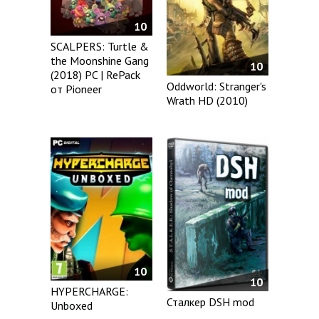
10
SCALPERS: Turtle &
the Moonshine Gang
10
(2018) PC | RePack
Oddworld: Stranger's
от Pioneer
Wrath HD (2010)
10
10
HYPERCHARGE:
Сталкер DSH mod
Unboxed