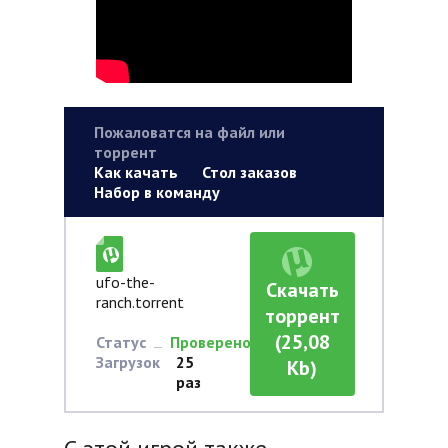
Пожаловатся на файл или
торрент
Как качать
Стол заказов
Набор в команду
ufo-the-
Скачать
ranch.torrent
торрент
(25,08
Статус
Проверено
Загрузок
25
Kb)
раз