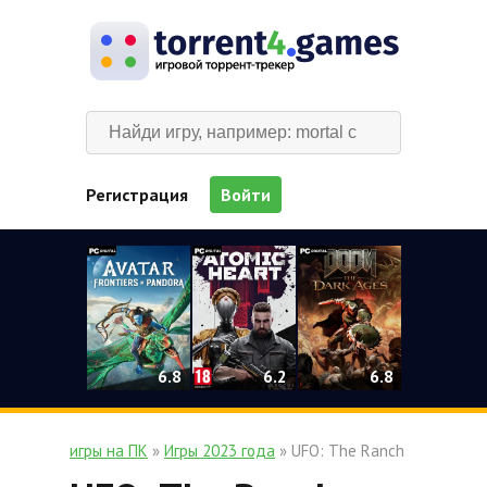
Регистрация
Войти
0
6.2
6.8
6.8
игры на ПК
»
Игры 2023 года
» UFO: The Ranch