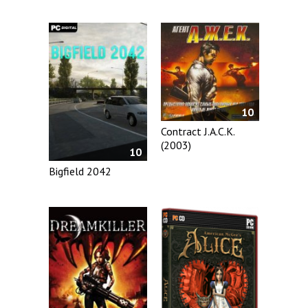
10
Contract J.A.C.K.
(2003)
10
Bigfield 2042