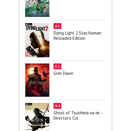
6.1
Dying Light 2 Stay Human:
Reloaded Edition
5.1
Grim Dawn
8.4
Ghost of Tsushima на пк -
Director's Cut