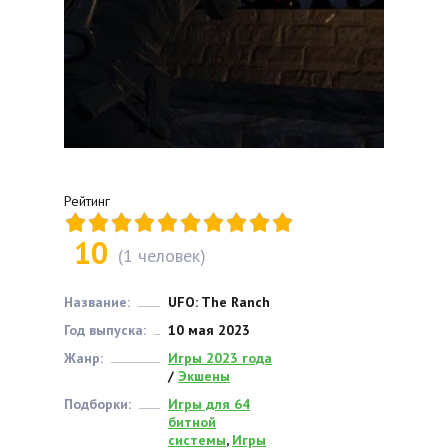
Рейтинг
10
(
1
человек)
Название:
UFO: The Ranch
Год выпуска:
10 мая 2023
Жанр:
Игры 2023 года
/
Экшены
Подборки:
Игры для 64
битной
системы
,
Игры