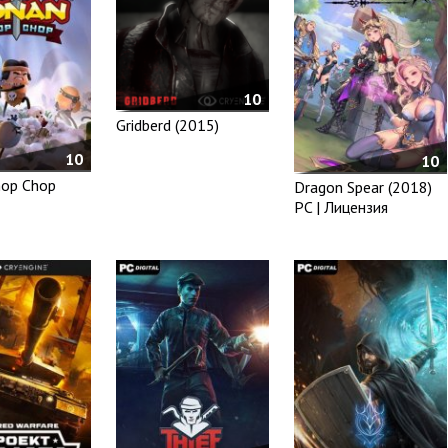
10
Gridberd (2015)
10
10
hop Chop
Dragon Spear (2018)
PC | Лицензия