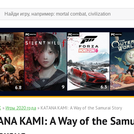
9
6.3
6.8
К
»
Игры 2020 года
» KATANA KAMI: A Way of the Samurai Story
NA KAMI: A Way of the Samur