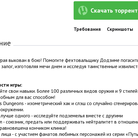
Скачать торрент 
Требования
Скриншоты
ние
рая выкован в бою! Помогите фехтовальщику Додзиме погасить 
 залог, изготовляя мечи днем ​​и исследуя таинственные извили
сти игры:
те свои навыки. Более 100 различных видов оружия и 9 стилей
обным для вас способом!
s Dungeons - изометрический хак и слэш со случайно сгенерир
 окружении.
лучше одного - исследуйте подземелья вместе с другими
л - союзник, предать или поддерживать нейтралитет в отношен
уравновешена кончиком клинка!
лица - с участием фанатов любимых персонажей из серии «Путь