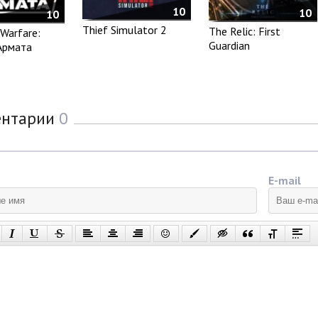
10
10
10
Thief Simulator 2
The Relic: First
Warfare:
Guardian
Армата
ентарии
0
E-mail