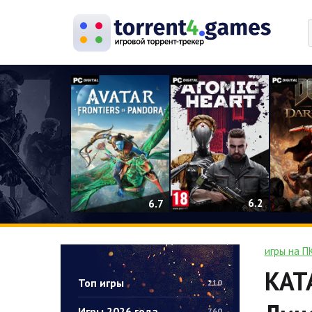
0
6.2
6.7
игры на П
KATA
Топ игры
210
Игры 2026 года
760