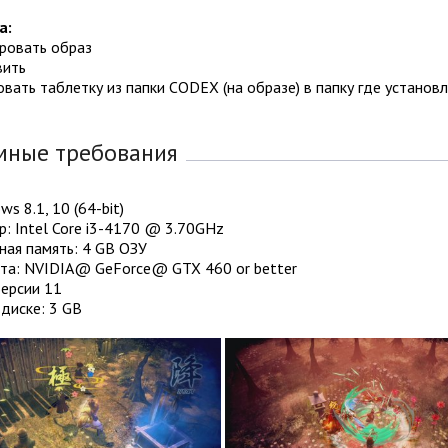
а:
ировать образ
вить
овать таблетку из папки CODEX (на образе) в папку где установл
мные требования
ws 8.1, 10 (64-bit)
: Intel Core i3-4170 @ 3.70GHz
ная память: 4 GB ОЗУ
та: NVIDIA@ GeForce@ GTX 460 or better
Версии 11
диске: 3 GB