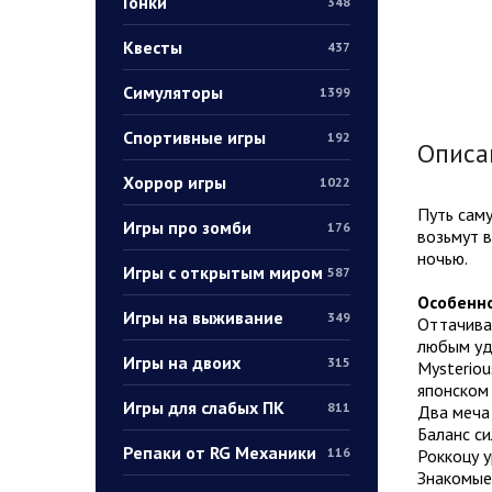
Гонки
348
Квесты
437
Симуляторы
1399
Спортивные игры
192
Описа
Хоррор игры
1022
Путь саму
Игры про зомби
176
возьмут в
ночью.
Игры с открытым миром
587
Особенно
Игры на выживание
349
Оттачивай
любым уд
Игры на двоих
315
Mysteriou
японском
Игры для слабых ПК
811
Два меча 
Баланс си
Репаки от RG Механики
116
Роккоцу 
Знакомые 