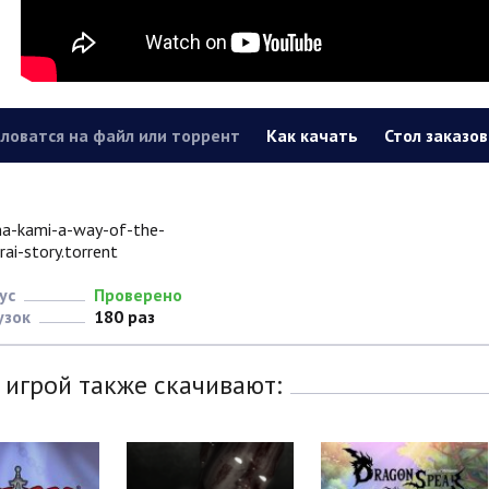
ловатся на файл или торрент
Как качать
Стол заказов
na-kami-a-way-of-the-
ai-story.torrent
ус
Проверено
узок
180 раз
 игрой также скачивают: