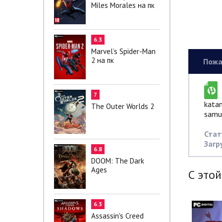
Miles Morales на пк
6.3
Marvel’s Spider-Man
2 на пк
Пожа
7
kata
The Outer Worlds 2
samur
Стат
Загр
6.8
DOOM: The Dark
Ages
С этой
6.3
Assassin's Creed