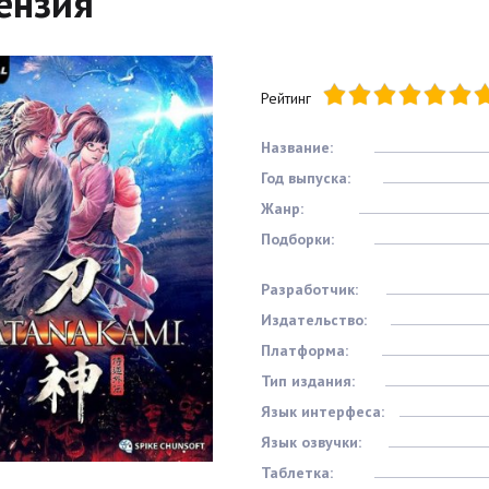
ензия
Рейтинг
Название:
Год выпуска:
Жанр:
Подборки:
Разработчик:
Издательство:
Платформа:
Тип издания:
Язык интерфеса:
Язык озвучки:
Таблетка: