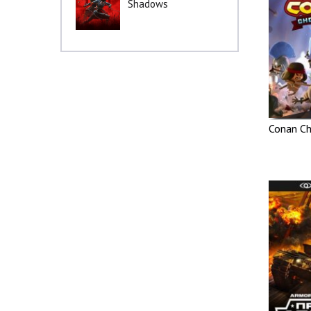
Shadows
Conan C