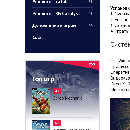
Репаки от xatab
471
Установк
Репаки от RG Catalyst
1. Смонт
41
2. Устано
Дополнения к играм
3. Скопир
66
4. Играть
Софт
Систе
ОС: Windo
Процессор
Оператив
Топ игр
Видеокар
DirectX: 
Место на 
4.7
Scrap Mechanic
6.7