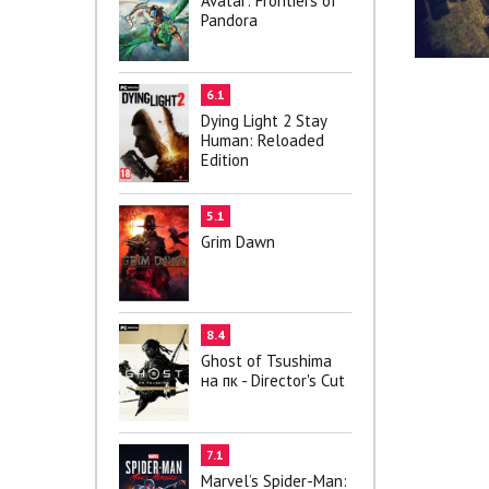
Avatar: Frontiers of
Pandora
6.1
Dying Light 2 Stay
Human: Reloaded
Edition
5.1
Grim Dawn
8.4
Ghost of Tsushima
на пк - Director's Cut
7.1
Marvel’s Spider-Man: