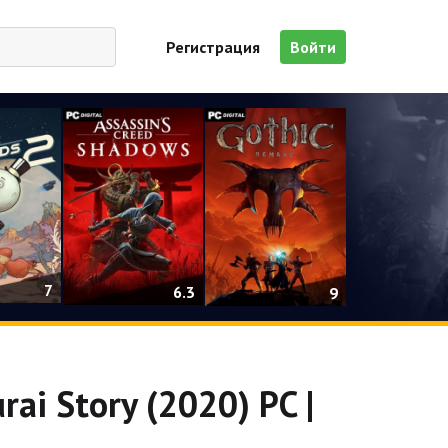
Регистрация
Войти
7
6.3
9
ai Story (2020) PC |