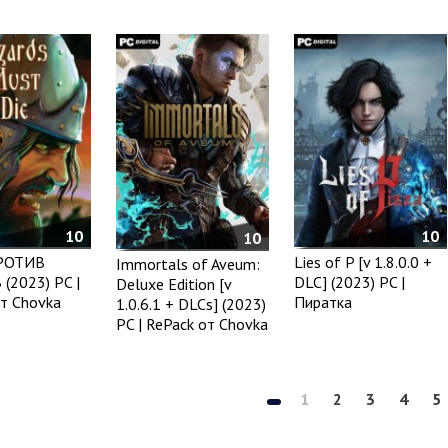
10
10
10
РОТИВ
Lies of P [v 1.8.0.0 +
Immortals of Aveum:
(2023) PC |
DLC] (2023) PC |
Deluxe Edition [v
т Chovka
Пиратка
1.0.6.1 + DLCs] (2023)
PC | RePack от Chovka
1
2
3
4
5