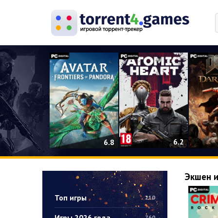
0
6.2
6.8
Экшен 
Топ игры
210
Игры 2026 года
760