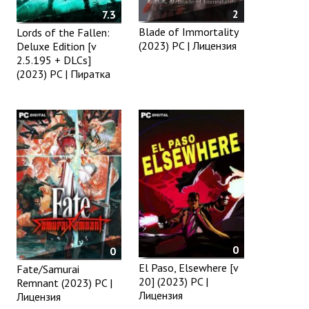
2
7.3
Blade of Immortality
Lords of the Fallen:
(2023) PC | Лицензия
Deluxe Edition [v
2.5.195 + DLCs]
(2023) PC | Пиратка
0
0
El Paso, Elsewhere [v
Fate/Samurai
20] (2023) PC |
Remnant (2023) PC |
Лицензия
Лицензия