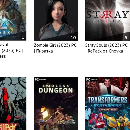
1
10
5
vival
Zombie Girl (2023) PC
Stray Souls (2023) PC
 (2023) PC |
| Пиратка
| RePack от Chovka
ess