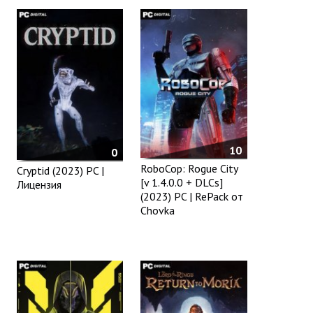
10
0
RoboCop: Rogue City
Cryptid (2023) PC |
[v 1.4.0.0 + DLCs]
Лицензия
(2023) PC | RePack от
Chovka