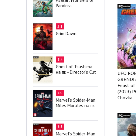
Avatar: Frontiers of
Pandora
5.1
Grim Dawn
8.4
Ghost of Tsushima
на пк - Director's Cut
UFO RO
GRENDIZ
Feast of
(2023) P
7.1
Chovka
Marvel’s Spider-Man:
Miles Morales на пк
6.3
Marvel’s Spider-Man