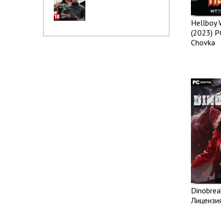
Hellboy 
(2023) P
Chovka
Dinobrea
Лицензи