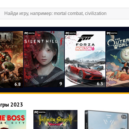
9
6.3
6.8
игры 2023