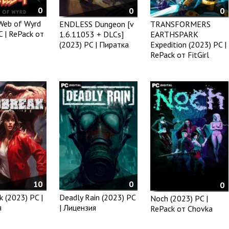
0
0
0
Web of Wyrd
ENDLESS Dungeon [v
TRANSFORMERS
C | RePack от
1.6.11053 + DLCs]
EARTHSPARK
(2023) PC | Пиратка
Expedition (2023) PC |
RePack от FitGirl
10
0
0
k (2023) PC |
Deadly Rain (2023) PC
Noch (2023) PC |
я
| Лицензия
RePack от Chovka