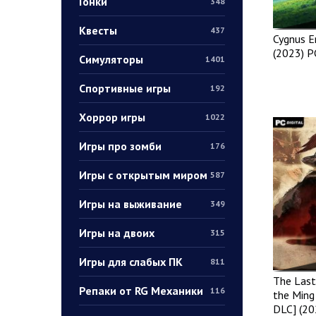
Гонки
348
Квесты
437
Cygnus E
(2023) P
Симуляторы
1401
Спортивные игры
192
Хоррор игры
1022
Игры про зомби
176
Игры с открытым миром
587
Игры на выживание
349
Игры на двоих
315
Игры для слабых ПК
811
The Last
Репаки от RG Механики
116
the Ming
DLC] (20