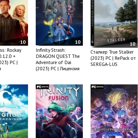
10
10
10
ss: Rockay
Infinity Strash:
Сталкер True Stalker
.0.12.0 +
DRAGON QUEST The
(2023) PC | RePack от
023) PC |
Adventure of Dai
SEREGA-LUS
я
(2023) PC | Лицензия