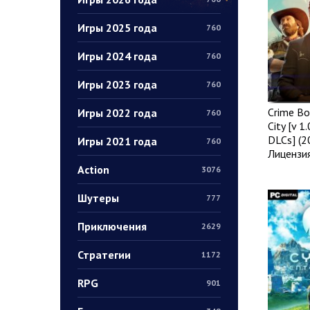
Игры 2025 года
760
Игры 2024 года
760
Игры 2023 года
760
Crime Bo
Игры 2022 года
760
City [v 1
DLCs] (2
Игры 2021 года
760
Лицензи
Action
3076
Шутеры
777
Приключения
2629
Стратегии
1172
RPG
901