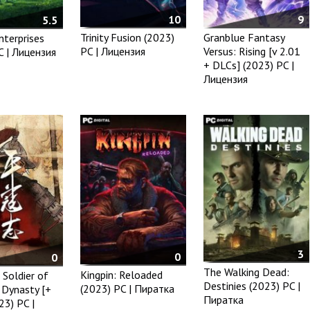
10
9
5.5
Trinity Fusion (2023)
Granblue Fantasy
nterprises
PC | Лицензия
Versus: Rising [v 2.01
C | Лицензия
+ DLCs] (2023) PC |
Лицензия
3
0
0
The Walking Dead:
Kingpin: Reloaded
 Soldier of
Destinies (2023) PC |
(2023) PC | Пиратка
 Dynasty [+
Пиратка
23) PC |