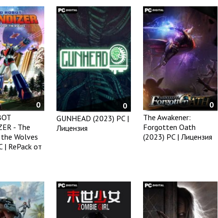
0
0
0
BOT
The Awakener:
GUNHEAD (2023) PC |
ER - The
Forgotten Oath
Лицензия
 the Wolves
(2023) PC | Лицензия
C | RePack от