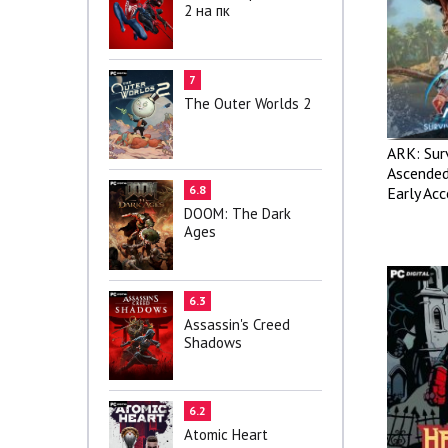
2 на пк
7
The Outer Worlds 2
ARK: Sur
Ascended
6.8
Early Acc
DOOM: The Dark
Ages
6.3
Assassin's Creed
Shadows
6.2
Atomic Heart