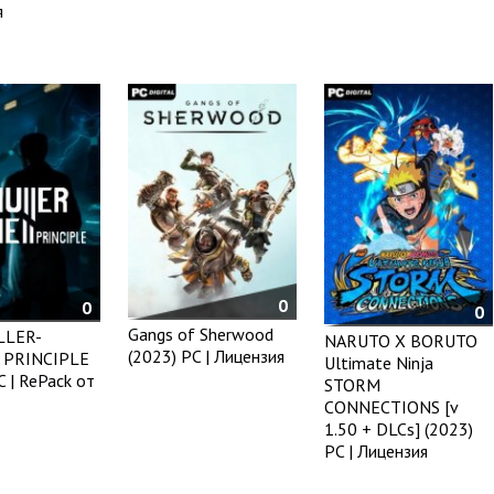
я
0
0
0
Gangs of Sherwood
LLER-
NARUTO X BORUTO
(2023) PC | Лицензия
 PRINCIPLE
Ultimate Ninja
C | RePack от
STORM
CONNECTIONS [v
1.50 + DLCs] (2023)
PC | Лицензия