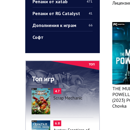
Репаки от xatab
471
Лицензи
Репаки от RG Catalyst
41
Дополнения к играм
66
Софт
Топ игр
THE MU
4.7
POWELL
Scrap Mechanic
(2023) P
Chovka
6.8