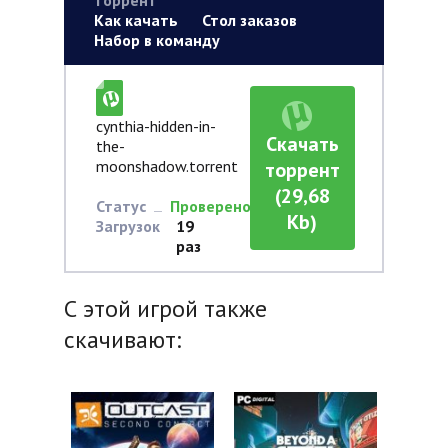
Как качать
Стол заказов
Набор в команду
cynthia-hidden-in-
Скачать
the-
moonshadow.torrent
торрент
(29,68
Статус
Проверено
Kb)
Загрузок
19
раз
С этой игрой также
скачивают: