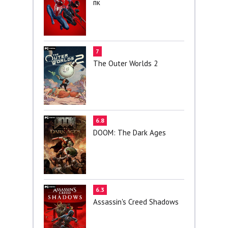
пк
7
The Outer Worlds 2
6.8
DOOM: The Dark Ages
6.3
Assassin's Creed Shadows