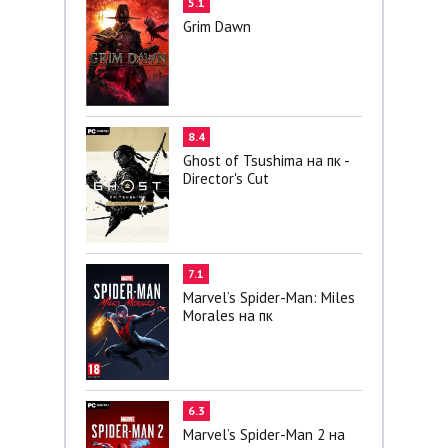
5.1
Grim Dawn
8.4
Ghost of Tsushima на пк -
Director's Cut
7.1
Marvel’s Spider-Man: Miles
Morales на пк
6.3
Marvel’s Spider-Man 2 на