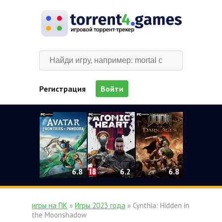
Регистрация
Войти
0
6.2
6.8
6.8
игры на ПК
»
Игры 2023 года
» Cynthia: Hidden in
the Moonshadow