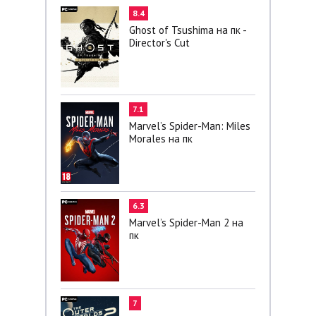
8.4
Ghost of Tsushima на пк -
Director's Cut
7.1
Marvel’s Spider-Man: Miles
Morales на пк
6.3
Marvel’s Spider-Man 2 на
пк
7