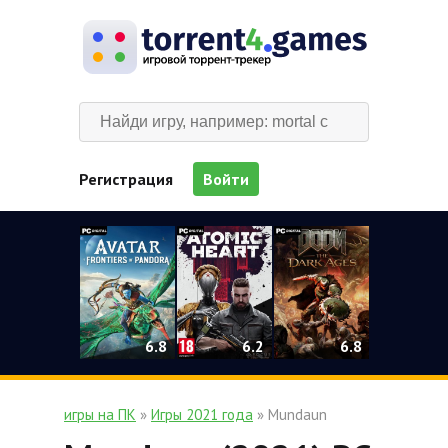
Регистрация
Войти
0
6.2
6.8
6.8
игры на ПК
»
Игры 2021 года
» Mundaun