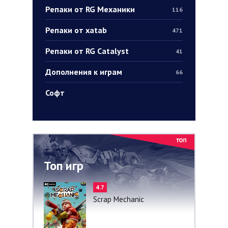
Репаки от RG Механики
116
Репаки от xatab
471
Репаки от RG Catalyst
41
Дополнения к играм
66
Софт
Топ игр
4.7
Scrap Mechanic