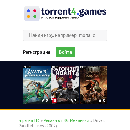
Регистрация
Войти
0
6.2
6.8
6.8
игры на ПК
»
Репаки от RG Механики
» Driver:
Parallel Lines (2007)