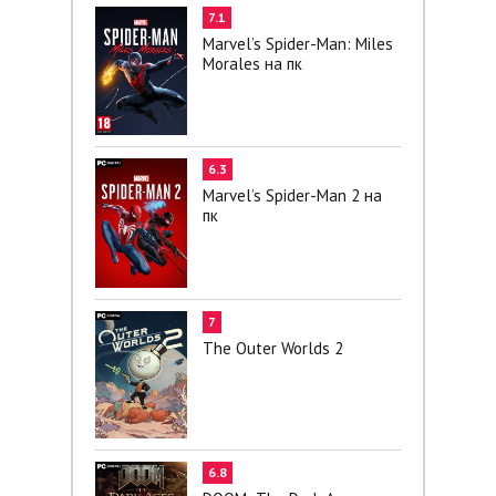
7.1
Marvel’s Spider-Man: Miles
Morales на пк
6.3
Marvel’s Spider-Man 2 на
пк
7
The Outer Worlds 2
6.8