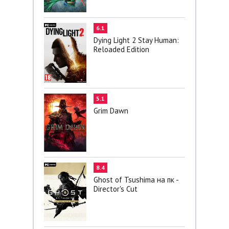
6.1
Dying Light 2 Stay Human:
Reloaded Edition
5.1
Grim Dawn
8.4
Ghost of Tsushima на пк -
Director's Cut