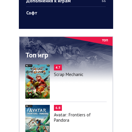
Дополнения к играм
66
Софт
Топ игр
4.7
Scrap Mechanic
6.8
Avatar: Frontiers of
Pandora