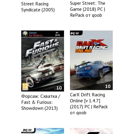
Super Street: The
Street Racing
Game (2018) PC |
Syndicate (2005)
RePack от qoob
10
10
CarX Drift Racing
Форсаж: Схватка /
Online [v 1.4.7]
Fast & Furious:
(2017) PC | RePack
Showdown (2013)
от qoob