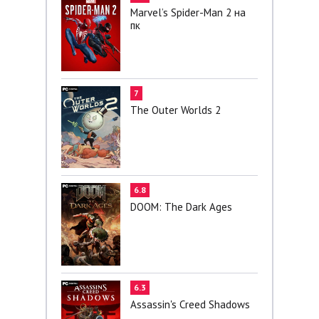
Marvel’s Spider-Man 2 на
пк
7
The Outer Worlds 2
6.8
DOOM: The Dark Ages
6.3
Assassin's Creed Shadows