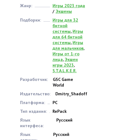
Жанр:
Игры 2023 года
/
Экшены
Подборки:
Игры для 32
битной
системы
,
Игры
для 64 битной
системы
,
Игры
для мальчиков
,
Игры от 1-го
лица
,
Экшен
игры 2023
,
S.T.A.L.K.E.R.
Разработчик:
GSC Game
World
Издательство:
Dmitry_Shadoff
Платформа:
PC
Тип издания:
RePack
Язык
Русский
интерфеса:
Язык
Русский