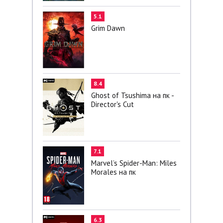
5.1
Grim Dawn
8.4
Ghost of Tsushima на пк -
Director's Cut
7.1
Marvel’s Spider-Man: Miles
Morales на пк
6.3