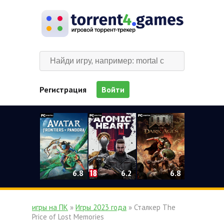
Регистрация
Войти
0
6.2
6.8
6.8
игры на ПК
»
Игры 2023 года
» Сталкер The
Price of Lost Memories