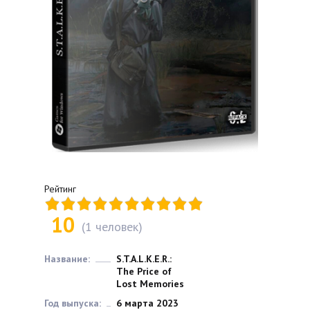
Рейтинг
10
(
1
человек)
Название:
S.T.A.L.K.E.R.:
The Price of
Lost Memories
Год выпуска:
6 марта 2023