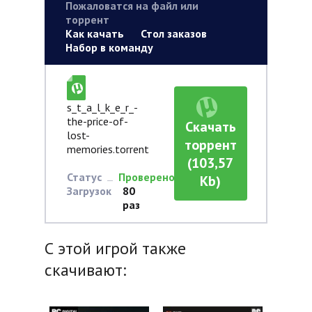
Пожаловатся на файл или
торрент
Как качать
Стол заказов
Набор в команду
s_t_a_l_k_e_r_-
the-price-of-
Скачать
lost-
торрент
memories.torrent
(103,57
Статус
Проверено
Kb)
Загрузок
80
раз
С этой игрой также
скачивают: