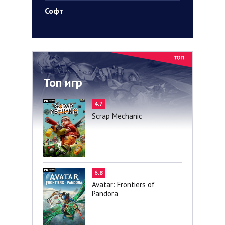
Софт
Топ игр
4.7
Scrap Mechanic
6.8
Avatar: Frontiers of
Pandora