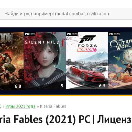
9
6.3
6.8
К
»
Игры 2021 года
» Kitaria Fables
ria Fables (2021) PC | Лицен