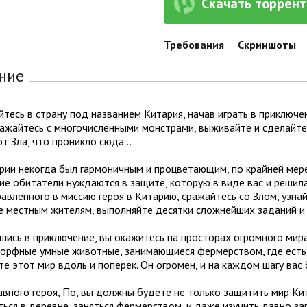
Скачать торрент 
Требования
Скриншоты
ние
тесь в страну под названием Китария, начав играть в приключе
ражайтесь с многочисленными монстрами, выживайте и сделайте
от Зла, что проникло сюда…
ии некогда был гармоничным и процветающим, по крайней мере, 
е обитатели нуждаются в защите, которую в виде вас и решила
авленного в миссию героя в Китарию, сражайтесь со Злом, узнай
е местным жителям, выполняйте десятки сложнейших заданий и
ись в приключение, вы окажитесь на просторах огромного мира
орфные умные животные, занимающиеся фермерством, где есть м
е этот мир вдоль и поперек. Он огромен, и на каждом шагу вас
авного героя, По, вы должны будете не только защитить мир Кит
ься в деревне, заняться фермерством, и даже изучить давно з