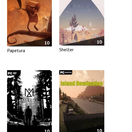
10
10
Shelter
Papetura
10
10