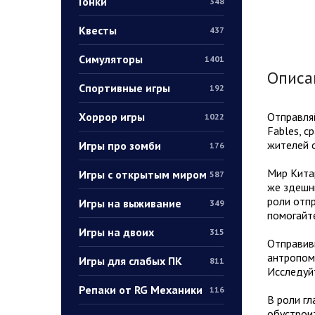
Гонки
348
Квесты
437
Симуляторы
1401
Описа
Спортивные игры
192
Хоррор игры
Отправляй
1022
Fables, с
жителей 
Игры про зомби
176
Мир Китар
Игры с открытым миром
587
же здешни
роли отпр
Игры на выживание
349
помогайт
Игры на двоих
315
Отправивш
антропом
Игры для слабых ПК
811
Исследуйт
Репаки от RG Механики
116
В роли гл
обустроит