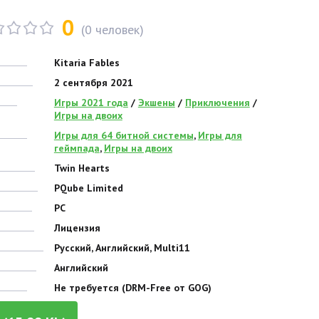
0
(
0
человек)
Kitaria Fables
2 сентября 2021
Игры 2021 года
/
Экшены
/
Приключения
/
Игры на двоих
Игры для 64 битной системы
,
Игры для
геймпада
,
Игры на двоих
Twin Hearts
PQube Limited
PC
Лицензия
Русский, Английский, Multi11
Английский
Не требуется (DRM-Free от GOG)