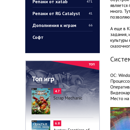
Репаки от xatab
471
является 
много. Ту
Репаки от RG Catalyst
41
позволяю
Дополнения к играм
66
А еще в K
задания,
Софт
культуры 
сказочног
Систе
ОС: Window
Топ игр
Процессор
Оператив
4.7
Видеокар
Scrap Mechanic
Место на 
6.8