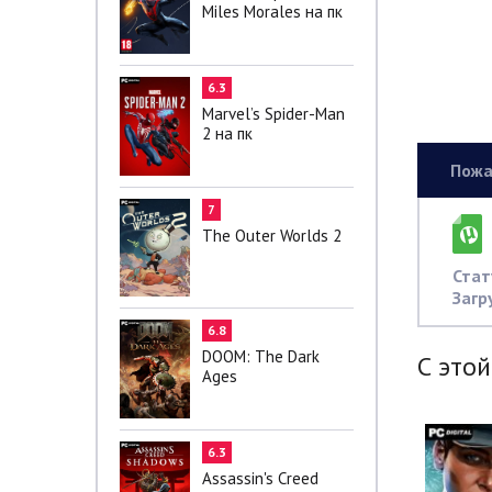
Miles Morales на пк
6.3
Marvel’s Spider-Man
2 на пк
Пожа
7
The Outer Worlds 2
Стат
Загр
6.8
DOOM: The Dark
С этой
Ages
6.3
Assassin's Creed