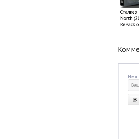
Сталкер 
North (2
RePack о
Комм
Имя