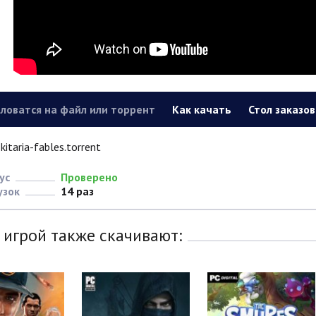
ловатся на файл или торрент
Как качать
Стол заказов
kitaria-fables.torrent
ус
Проверено
узок
14 раз
 игрой также скачивают: