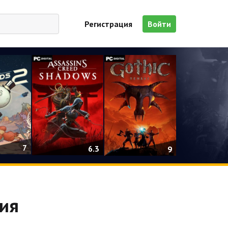
Регистрация
Войти
7
6.3
9
зия