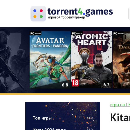
0
6.2
6.8
игры на П
Kita
Топ игры
210
Игры 2026 года
760