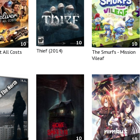
10
10
10
Thief (2014)
t All Costs
The Smurfs - Mission
Vileaf
10
10