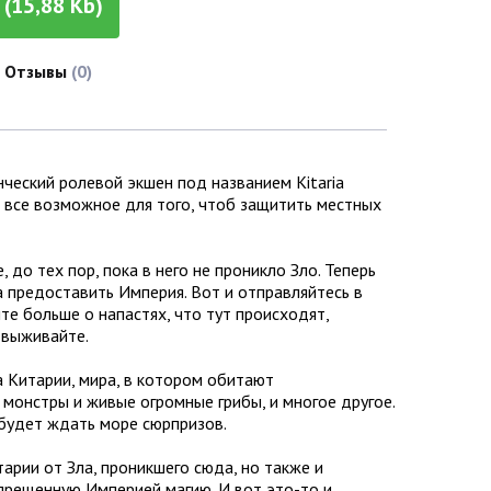
(15,88 Kb)
Отзывы
(0)
нческий ролевой экшен под названием Kitaria
 все возможное для того, чтоб защитить местных
до тех пор, пока в него не проникло Зло. Теперь
 предоставить Империя. Вот и отправляйтесь в
те больше о напастях, что тут происходят,
 выживайте.
 Китарии, мира, в котором обитают
онстры и живые огромные грибы, и многое другое.
 будет ждать море сюрпризов.
арии от Зла, проникшего сюда, но также и
апрещенную Империей магию. И вот это-то и