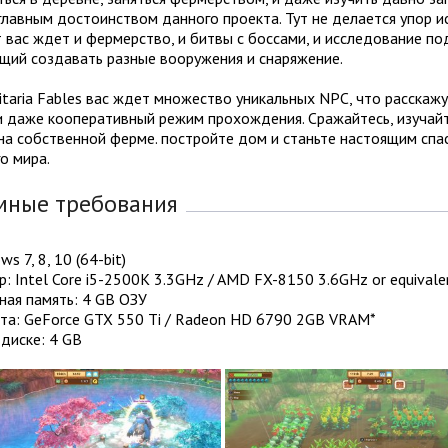
главным достоинством данного проекта. Тут не делается упор и
т вас ждет и фермерство, и битвы с боссами, и исследование по
щий создавать разные вооружения и снаряжение.
itaria Fables вас ждет множество уникальных NPC, что расска
 и даже кооперативный режим прохождения. Сражайтесь, изучай
на собственной ферме. постройте дом и станьте настоящим спас
о мира.
мные требования
s 7, 8, 10 (64-bit)
: Intel Core i5-2500K 3.3GHz / AMD FX-8150 3.6GHz or equivale
ная память: 4 GB ОЗУ
та: GeForce GTX 550 Ti / Radeon HD 6790 2GB VRAM*
диске: 4 GB