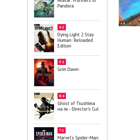
Avatar: Frontiers of
Pandora
6.1
Dying Light 2 Stay
Human: Reloaded
Edition
5.1
Grim Dawn
8.4
Ghost of Tsushima
на пк - Director's Cut
7.1
Marvel’s Spider-Man: