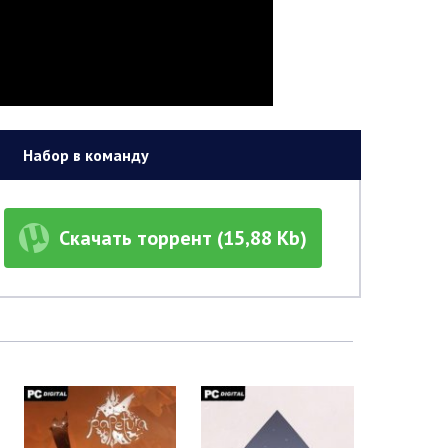
Набор в команду
Скачать торрент (15,88 Kb)