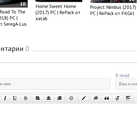
10
Home Sweet Home
Project Nimbus (2017)
Road To The
(2017) PC | RePack от
PC | RePack от FitGirl
018) PC |
xatab
т SeregA-Lus
ентарии
0
E-mail