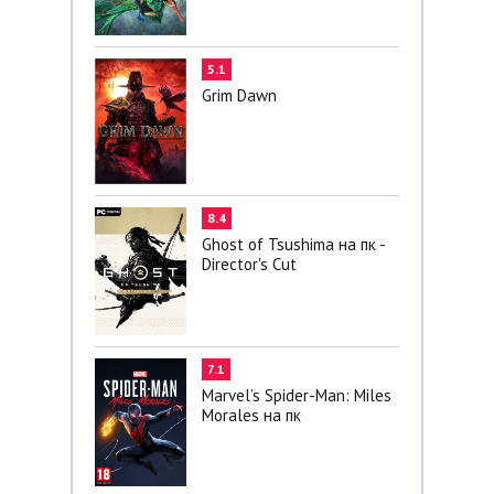
5.1
Grim Dawn
8.4
Ghost of Tsushima на пк -
Director's Cut
7.1
Marvel’s Spider-Man: Miles
Morales на пк