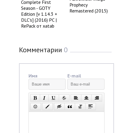
Complete First
Prophecy
Season - GOTY
Remastered (2015)
Edition [v 1.14.3 +
DLC's] (2016) PC |
RePack от xatab
Комментарии
0
Имя
E-mail