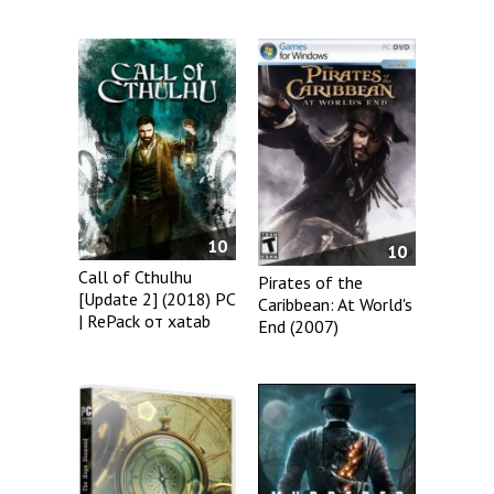
10
10
Call of Cthulhu
Pirates of the
[Update 2] (2018) PC
Caribbean: At World's
| RePack от xatab
End (2007)