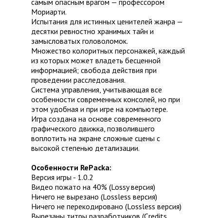
самым опасным врагом — профессором
Мориарти.
Испытания для истинных ценителей жанра —
десятки ревностно хранимых тайн и
замысловатых головоломок.
Множество колоритных персонажей, каждый
из которых может владеть бесценной
информацией; свобода действия при
проведении расследования.
Система управления, учитывающая все
особенности современных консолей, но при
этом удобная и при игре на компьютере.
Игра создана на основе современного
графического движка, позволившего
воплотить на экране сложные сцены с
высокой степенью детализации.
Особенности RePacka:
Версия игры - 1.0.2
Видео пожато на 40% (Lossy версия)
Ничего не вырезано (Lossless версия)
Ничего не перекодировано (Lossless версия)
Вырезаны титры разработчиков (Credits,