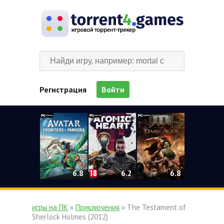
Регистрация
Войти
0
6.2
6.8
6.8
игры на ПК
»
Приключения
» The Testament of
Sherlock Holmes (2012)