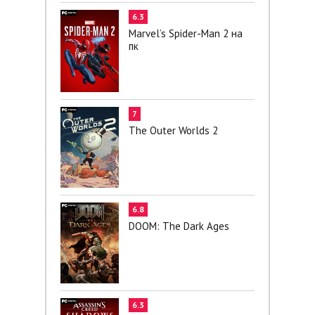
6.3
Marvel’s Spider-Man 2 на
пк
7
The Outer Worlds 2
6.8
DOOM: The Dark Ages
6.3