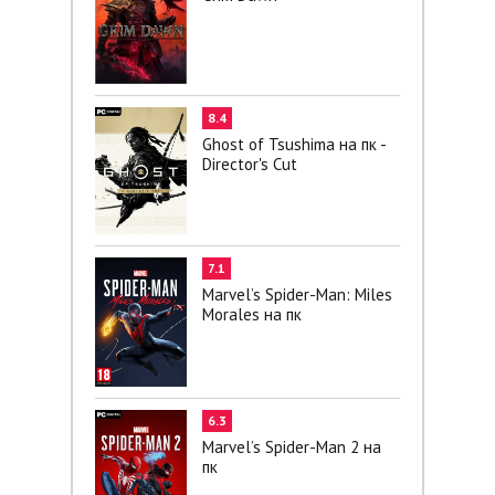
8.4
Ghost of Tsushima на пк -
Director's Cut
7.1
Marvel’s Spider-Man: Miles
Morales на пк
6.3
Marvel’s Spider-Man 2 на
пк