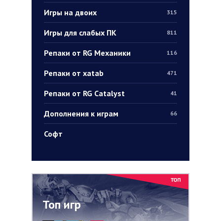
Игры на двоих
315
Игры для слабых ПК
811
Репаки от RG Механики
116
Репаки от xatab
471
Репаки от RG Catalyst
41
Дополнения к играм
66
Софт
Топ игр