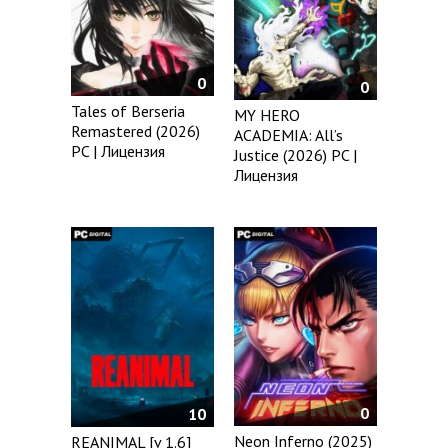
0
0
Tales of Berseria
MY HERO
Remastered (2026)
ACADEMIA: All’s
PC | Лицензия
Justice (2026) PC |
Лицензия
0
10
Neon Inferno (2025)
REANIMAL [v 1.6]