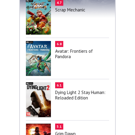
4.7
Scrap Mechanic
6.8
Avatar: Frontiers of
Pandora
6.1
Dying Light 2 Stay Human:
Reloaded Edition
5.1
Grim Dawn