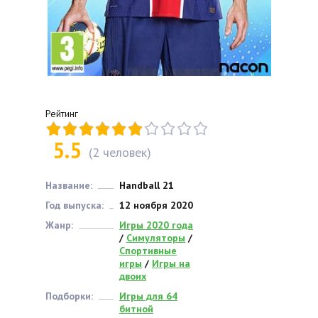
Рейтинг
5.5
(
2
человек)
Название:
Handball 21
Год выпуска:
12 ноября 2020
Жанр:
Игры 2020 года
/
Симуляторы
/
Спортивные
игры
/
Игры на
двоих
Подборки:
Игры для 64
битной