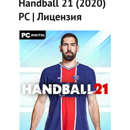
Handball 21 (2020)
PC | Лицензия