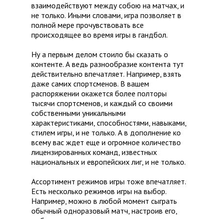
взаимодействуют между собою на матчах, и
не только. Иными словами, игра позволяет в
полной мере прочувствовать все
происходящее во время игры в гандбол.
Ну а первым делом стоило бы сказать о
контенте. А ведь разнообразие контента тут
действительно впечатляет. Например, взять
даже самих спортсменов. В вашем
распоряжении окажется более полторы
тысячи спортсменов, и каждый со своими
собственными уникальными
характеристиками, способностями, навыками,
стилем игры, и не только. А в дополнение ко
всему вас ждет еще и огромное количество
лицензированных команд, известных
национальных и европейских лиг, и не только.
Ассортимент режимов игры тоже впечатляет.
Есть несколько режимов игры на выбор.
Например, можно в любой момент сыграть
обычный одноразовый матч, настроив его,