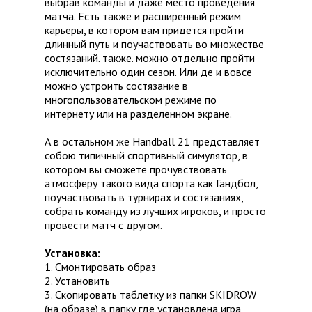
выбрав команды и даже место проведения
матча. Есть также и расширенный режим
карьеры, в котором вам придется пройти
длинный путь и поучаствовать во множестве
состязаний. также. можно отдельно пройти
исключительно один сезон. Или де и вовсе
можно устроить состязание в
многопользовательском режиме по
интернету или на разделенном экране.
А в остальном же Handball 21 представляет
собою типичный спортивный симулятор, в
котором вы сможете прочувствовать
атмосферу такого вида спорта как Гандбол,
поучаствовать в турнирах и состязаниях,
собрать команду из лучших игроков, и просто
провести матч с другом.
Установка:
1. Смонтировать образ
2. Установить
3. Скопировать таблетку из папки SKIDROW
(на образе) в папку где установлена игра