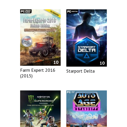
10
10
Farm Expert 2016
Starport Delta
(2015)