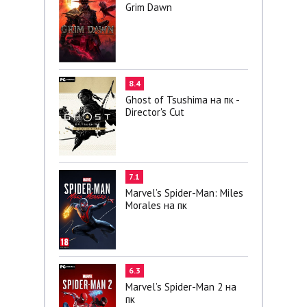
Grim Dawn
8.4
Ghost of Tsushima на пк -
Director's Cut
7.1
Marvel’s Spider-Man: Miles
Morales на пк
6.3
Marvel’s Spider-Man 2 на
пк