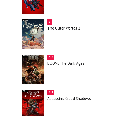
7
The Outer Worlds 2
6.8
DOOM: The Dark Ages
6.3
Assassin's Creed Shadows