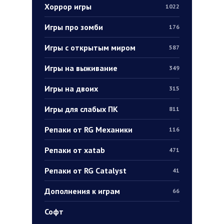
Хоррор игры
1022
Игры про зомби
176
Игры с открытым миром
587
Игры на выживание
349
Игры на двоих
315
Игры для слабых ПК
811
Репаки от RG Механики
116
Репаки от xatab
471
Репаки от RG Catalyst
41
Дополнения к играм
66
Софт