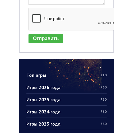
Отправить
Топ игры
210
Игры 2026 года
760
Игры 2025 года
760
Игры 2024 года
760
Игры 2023 года
760