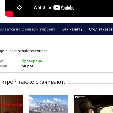
ловатся на файл или торрент
Как качать
Стол заказов
ge-hunter-simulator.torrent
ус
Проверено
узок
38 раз
 игрой также скачивают: