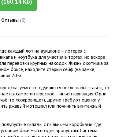
(160,14 Kb)
Отзывы
(0)
 где каждый лот на аукционе – лотерея с
капа и ноутбука для участия в торгах, но вскоре
ля перевозки крупных находок. Жизнь охотника за
нном боксе, находите старый сейф (на замке,
тинок 70-х.
предсказуемо: то сдуваются после пары ставок, то
инается самое интересное – инвентаризация. Одни
 чьё-то «сокровище»), другие требуют оценки у
вить ржавый мотоцикл или починить винтажный
 полупустые склады с пыльными коробками, где
мусорном баке мы сегодня пропустим. Система
родажей и накопительством для максимизации