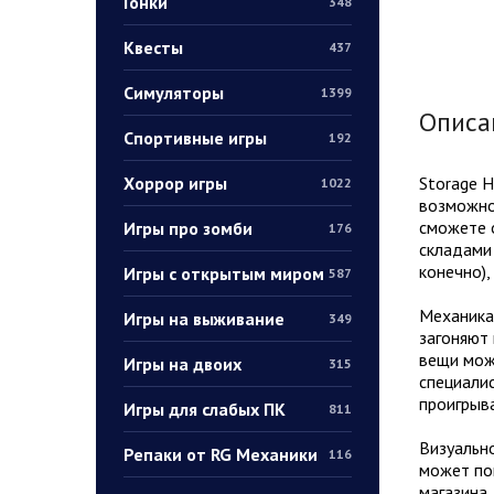
Гонки
348
Квесты
437
Симуляторы
1399
Описа
Спортивные игры
192
Хоррор игры
Storage H
1022
возможнос
сможете 
Игры про зомби
176
складами 
конечно),
Игры с открытым миром
587
Механика 
Игры на выживание
349
загоняют 
вещи можн
Игры на двоих
315
специали
проигрыва
Игры для слабых ПК
811
Визуально
Репаки от RG Механики
116
может поп
магазина