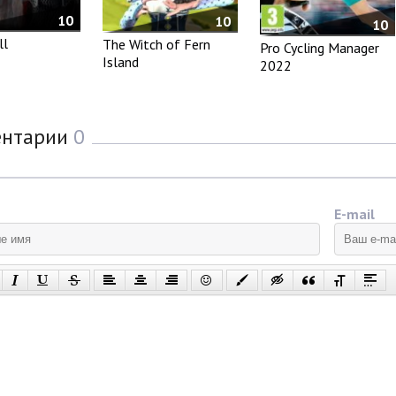
10
10
10
ll
The Witch of Fern
Pro Cycling Manager
Island
2022
ентарии
0
E-mail