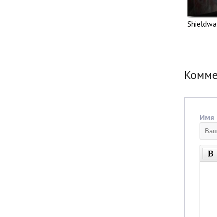
Shieldwa
Комм
Имя