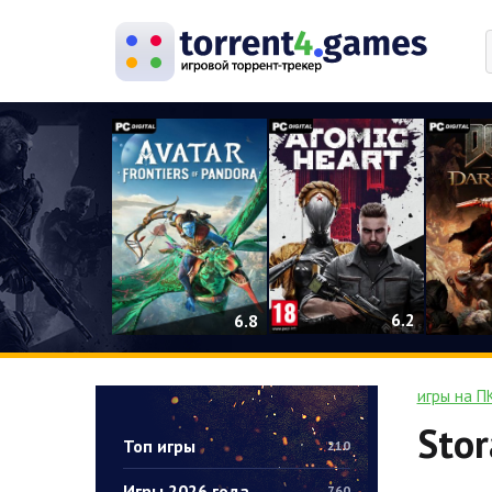
0
6.2
6.8
игры на П
Stor
Топ игры
210
Игры 2026 года
760