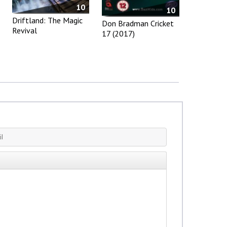
10
10
Driftland: The Magic
Don Bradman Cricket
Revival
17 (2017)