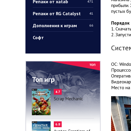
Репаки от xatab
471
прибыли. 
пустых бу
Репаки от RG Catalyst
41
Порядок 
Дополнения к играм
66
1. Скачат
2. Запуст
Софт
Систе
ОС: Windo
Процессор
Оператив
Топ игр
Видеокар
Место на 
4.7
Scrap Mechanic
6.8