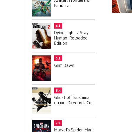
Avatar: Frontiers of
Pandora
6.1
Dying Light 2 Stay
Human: Reloaded
Edition
5.1
Grim Dawn
8.4
Ghost of Tsushima
на пк - Director's Cut
7.1
Marvel’s Spider-Man: