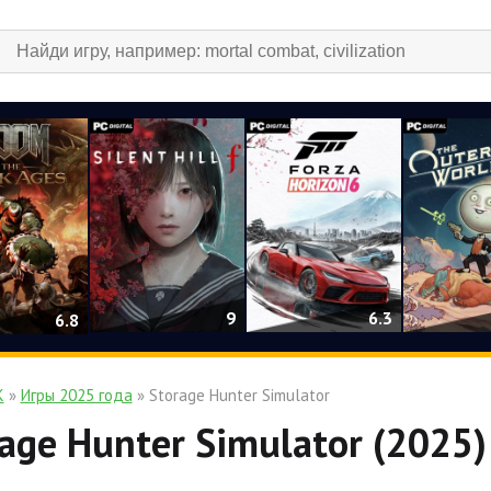
9
6.3
6.8
К
»
Игры 2025 года
» Storage Hunter Simulator
age Hunter Simulator (2025)