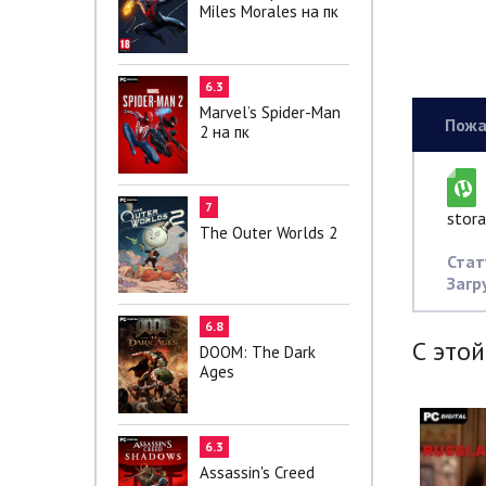
Miles Morales на пк
6.3
Marvel’s Spider-Man
Пожа
2 на пк
7
stora
The Outer Worlds 2
Стат
Загр
6.8
С этой
DOOM: The Dark
Ages
6.3
Assassin's Creed