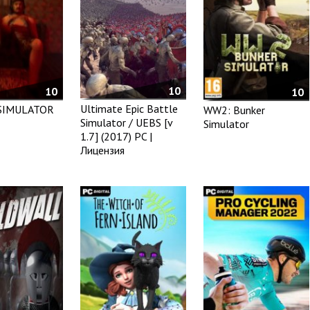
10
10
10
Ultimate Epic Battle
 SIMULATOR
WW2: Bunker
Simulator / UEBS [v
Simulator
1.7] (2017) PC |
Лицензия