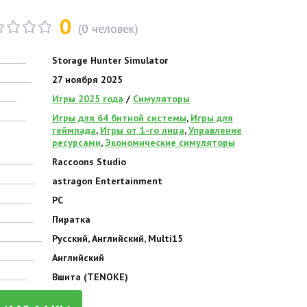
0
(
0
человек)
Storage Hunter Simulator
27 ноября 2025
Игры 2025 года
/
Симуляторы
Игры для 64 битной системы
,
Игры для
геймпада
,
Игры от 1-го лица
,
Управление
ресурсами
,
Экономические симуляторы
Raccoons Studio
astragon Entertainment
PC
Пиратка
Русский, Английский, Multi15
Английский
Вшита (TENOKE)