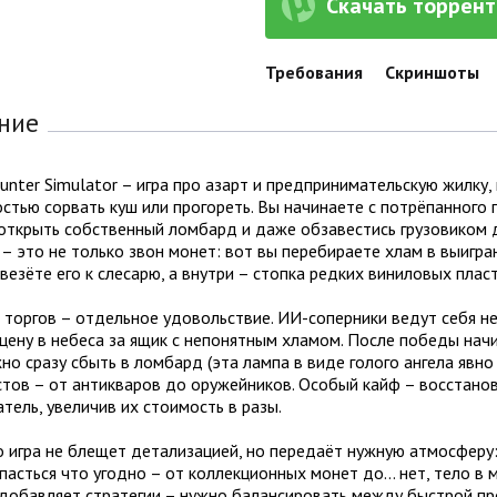
Скачать торрент 
Требования
Скриншоты
ние
unter Simulator – игра про азарт и предпринимательскую жилку,
тью сорвать куш или прогореть. Вы начинаете с потрёпанного пи
открыть собственный ломбард и даже обзавестись грузовиком д
– это не только звон монет: вот вы перебираете хлам в выигра
 везёте его к слесарю, а внутри – стопка редких виниловых плас
торгов – отдельное удовольствие. ИИ-соперники ведут себя не
цену в небеса за ящик с непонятным хламом. После победы нач
о сразу сбыть в ломбард (эта лампа в виде голого ангела явно
стов – от антикваров до оружейников. Особый кайф – восстано
тель, увеличив их стоимость в разы.
 игра не блещет детализацией, но передаёт нужную атмосферу:
асться что угодно – от коллекционных монет до… нет, тело в 
 добавляет стратегии – нужно балансировать между быстрой п