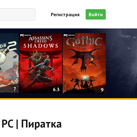
Регистрация
Войти
7
6.3
9
 PC | Пиратка