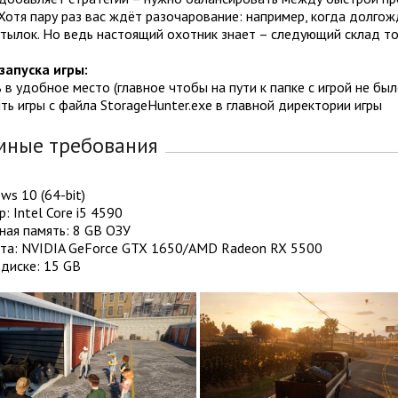
Хотя пару раз вас ждёт разочарование: например, когда долго
тылок. Но ведь настоящий охотник знает – следующий склад то
запуска игры:
ь в удобное место (главное чтобы на пути к папке с игрой не бы
ить игры с файла StorageHunter.exe в главной директории игры
мные требования
ws 10 (64-bit)
: Intel Core i5 4590
ная память: 8 GB ОЗУ
та: NVIDIA GeForce GTX 1650/AMD Radeon RX 5500
диске: 15 GB