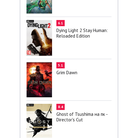
6.1
Dying Light 2 Stay Human:
Reloaded Edition
5.1
Grim Dawn
8.4
Ghost of Tsushima на пк -
Director's Cut