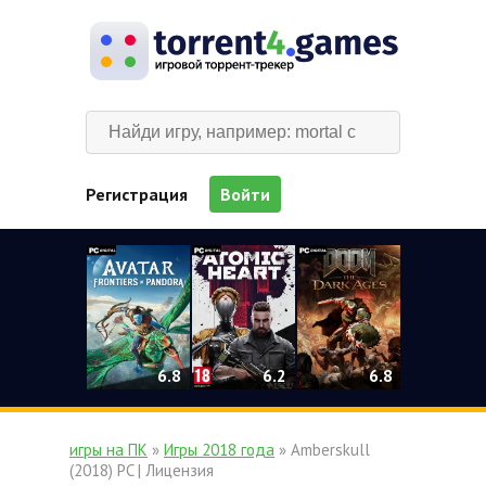
Регистрация
Войти
0
6.2
6.8
6.8
игры на ПК
»
Игры 2018 года
» Amberskull
(2018) PC | Лицензия