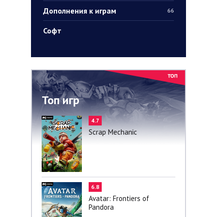
Дополнения к играм
66
Софт
Топ игр
4.7
Scrap Mechanic
6.8
Avatar: Frontiers of
Pandora