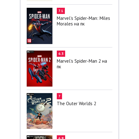
7.1
Marvel’s Spider-Man: Miles
Morales на пк
6.3
Marvel’s Spider-Man 2 на
пк
7
The Outer Worlds 2
6.8