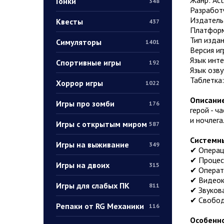
Гонки
348
Разработ
Издатель
Квесты
437
Платформ
Тип издан
Симуляторы
1401
Версия иг
Язык инт
Спортивные игры
192
Язык озву
Таблетка
Хоррор игры
1022
Описание
Игры про зомби
176
герой - ч
и ночлега
Игры с открытым миром
587
Системны
Игры на выживание
349
✔ Операци
✔ Процесс
Игры на двоих
315
✔ Операт
✔ Видеока
Игры для слабых ПК
811
✔ Звукова
✔ Свобод
Репаки от RG Механики
116
Особенно