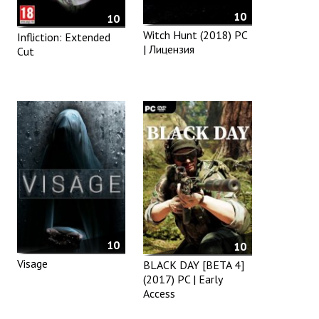
10
10
Witch Hunt (2018) PC
Infliction: Extended
| Лицензия
Cut
10
10
Visage
BLACK DAY [BETA 4]
(2017) PC | Early
Access