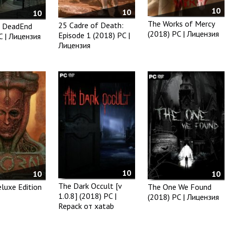
10
10
10
The Works of Mercy
25 Cadre of Death:
t DeadEnd
(2018) PC | Лицензия
Episode 1 (2018) PC |
C | Лицензия
Лицензия
10
10
10
The Dark Occult [v
eluxe Edition
The One We Found
1.0.8] (2018) PC |
(2018) PC | Лицензия
Repack от xatab