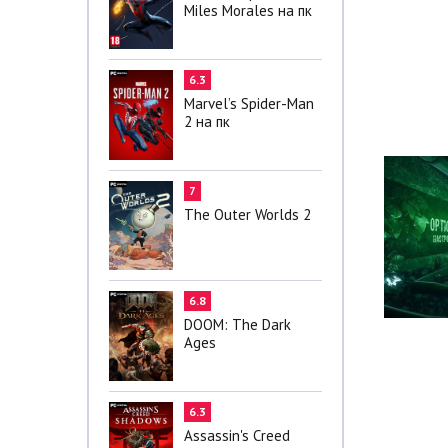
Miles Morales на пк
6.3
Marvel’s Spider-Man
2 на пк
7
The Outer Worlds 2
6.8
DOOM: The Dark
Ages
6.3
Assassin's Creed