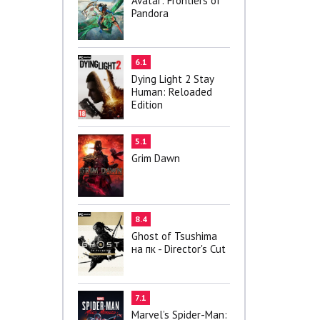
Avatar: Frontiers of
Pandora
6.1
Dying Light 2 Stay
Human: Reloaded
Edition
5.1
Grim Dawn
8.4
Ghost of Tsushima
на пк - Director's Cut
7.1
Marvel’s Spider-Man: