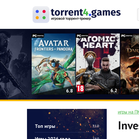
0
6.2
6.8
игры на П
Inve
Топ игры
210
Игры 2026 года
760