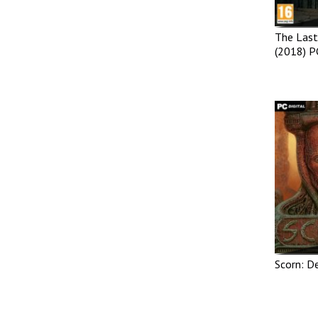
The Las
(2018) P
Scorn: D