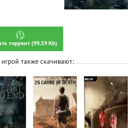
ть торрент (99,59 Kb)
 игрой также скачивают: