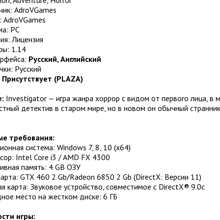
чик: AdroVGames
: AdroVGames
а: PC
ия: Лицензия
ры: 1.14
ерфейса:
Русский, Английский
чки: Русский
:
Присутствует (PLAZA)
:
Investigator — игра жанра хоррор с видом от первого лица, в
астный детектив в старом мире, но в новом он обычный странник
.
е требования:
онная система: Windows 7, 8, 10 (x64)
ор: Intel Core i3 / AMD FX 4300
ивная память: 4 GB ОЗУ
рта: GTX 460 2 Gb/Radeon 6850 2 Gb (DirectX: Версии 11)
я карта: Звуковое устройство, совместимое с DirectX® 9.0с
ное место на жестком диске: 6 ГБ
сти игры: