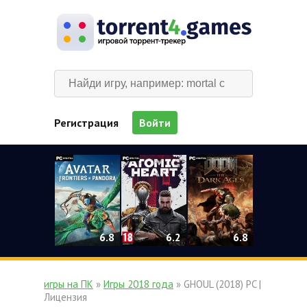
Регистрация
Войти
0
6.2
6.8
6.8
игры на ПК
»
Игры 2018 года
» GHOUL (2018) PC |
Лицензия