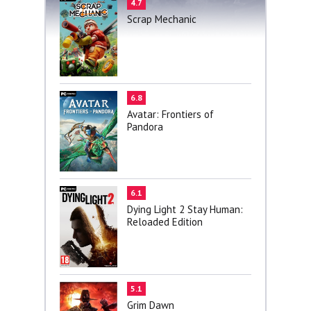
4.7
Scrap Mechanic
6.8
Avatar: Frontiers of
Pandora
6.1
Dying Light 2 Stay Human:
Reloaded Edition
5.1
Grim Dawn