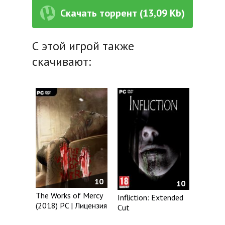
Скачать торрент (13,09 Kb)
С этой игрой также
скачивают:
10
10
The Works of Mercy
Infliction: Extended
(2018) PC | Лицензия
Cut