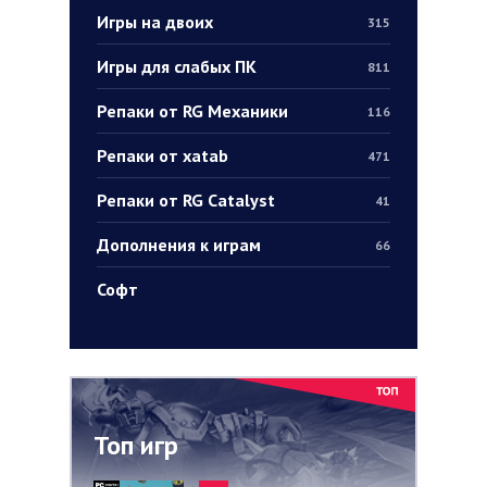
Игры на двоих
315
Игры для слабых ПК
811
Репаки от RG Механики
116
Репаки от xatab
471
Репаки от RG Catalyst
41
Дополнения к играм
66
Софт
Топ игр