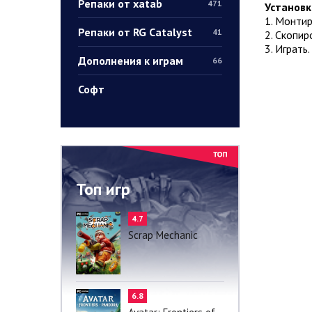
Репаки от xatab
471
Установк
1. Монтир
Репаки от RG Catalyst
41
2. Скопир
3. Играть.
Дополнения к играм
66
Софт
Топ игр
4.7
Scrap Mechanic
6.8