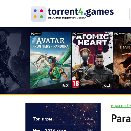
0
6.2
6.8
игры на П
Para
Топ игры
210
Игры 2026 года
760