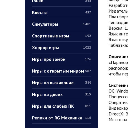
Гонки
348
Разработ
Издатель
Квесты
437
Платформ
Тип издан
Симуляторы
1401
Версия: 1
Язык инт
Спортивные игры
192
Язык озву
Таблэтка
Хоррор игры
1022
Описание
Игры про зомби
176
«Паранор
расположе
Игры с открытым миром
587
чтобы пер
Игры на выживание
349
Системны
ОС: Wind
Игры на двоих
315
Процессор
Оператив
Игры для слабых ПК
811
Видеокар
DirectX: 
Репаки от RG Механики
116
Место на 