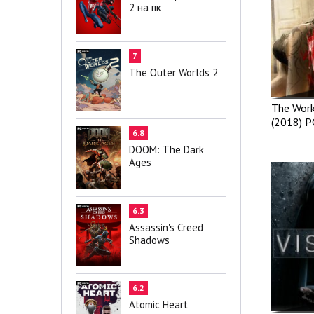
2 на пк
7
The Outer Worlds 2
The Work
(2018) P
6.8
DOOM: The Dark
Ages
6.3
Assassin's Creed
Shadows
6.2
Atomic Heart