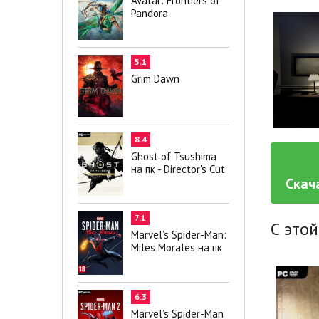
Avatar: Frontiers of
Pandora
5.1
Grim Dawn
8.4
Ghost of Tsushima
на пк - Director's Cut
Скач
7.1
С этой
Marvel’s Spider-Man:
Miles Morales на пк
6.3
Marvel’s Spider-Man