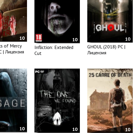
10
10
10
s of Mercy
GHOUL (2018) PC |
Infliction: Extended
C | Лицензия
Лицензия
Cut
10
10
10