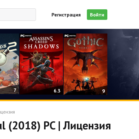
Регистрация
Войти
7
6.3
9
Лицензия
ul (2018) PC | Лицензия