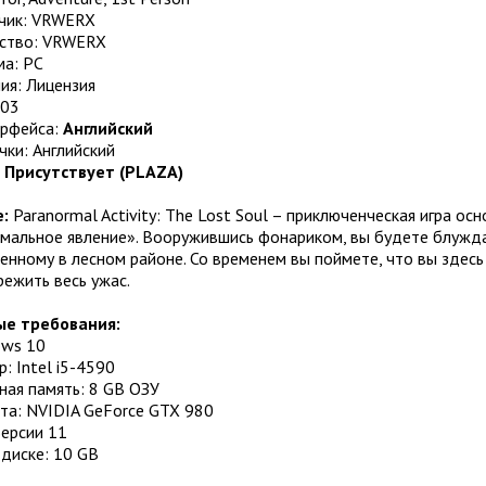
чик: VRWERX
ство: VRWERX
а: PC
ия: Лицензия
.03
ерфейса:
Английский
чки: Английский
:
Присутствует (PLAZA)
:
Paranormal Activity: The Lost Soul – приключенческая игра о
мальное явление». Вооружившись фонариком, вы будете блужда
нному в лесном районе. Со временем вы поймете, что вы здесь
ежить весь ужас.
е требования:
ows 10
: Intel i5-4590
ная память: 8 GB ОЗУ
та: NVIDIA GeForce GTX 980
Версии 11
диске: 10 GB