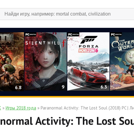
9
6.3
6.8
К
»
Игры 2018 года
» Paranormal Activity: The Lost Soul (2018) PC | 
normal Activity: The Lost So