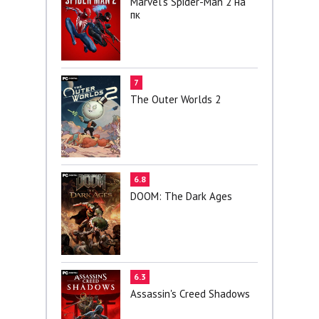
Marvel’s Spider-Man 2 на
пк
7
The Outer Worlds 2
6.8
DOOM: The Dark Ages
6.3
Assassin's Creed Shadows