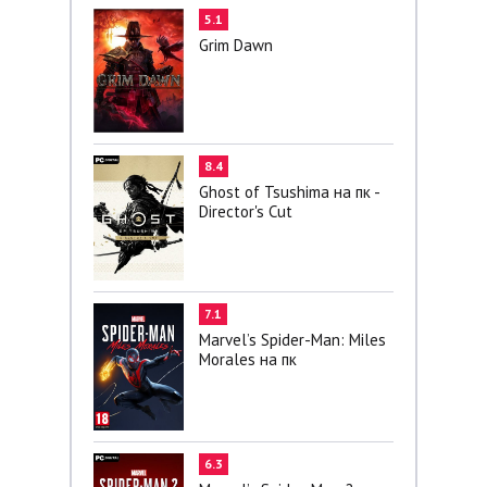
5.1
Grim Dawn
8.4
Ghost of Tsushima на пк -
Director's Cut
7.1
Marvel’s Spider-Man: Miles
Morales на пк
6.3