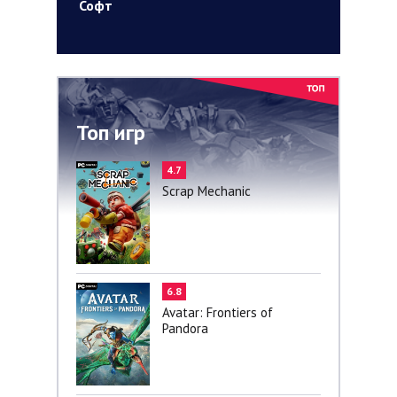
Софт
Топ игр
4.7
Scrap Mechanic
6.8
Avatar: Frontiers of
Pandora