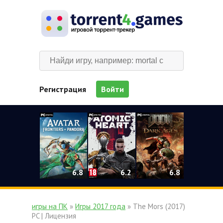
Регистрация
Войти
0
6.2
6.8
6.8
игры на ПК
»
Игры 2017 года
» The Mors (2017)
PC | Лицензия