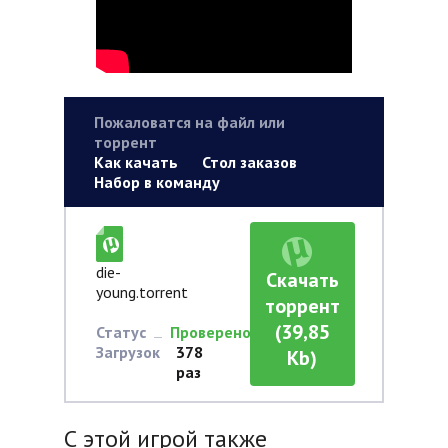
Пожаловатся на файл или
торрент
Как качать
Стол заказов
Набор в команду
die-
Скачать
young.torrent
торрент
(39,85
Статус
Проверено
Загрузок
378
Kb)
раз
С этой игрой также