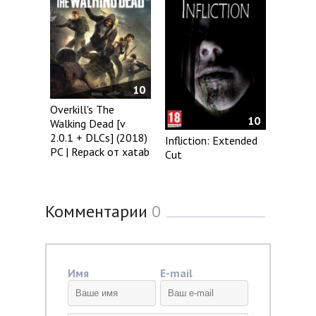
10
Overkill's The
10
Walking Dead [v
2.0.1 + DLCs] (2018)
Infliction: Extended
PC | Repack от xatab
Cut
Комментарии
0
Имя
E-mail