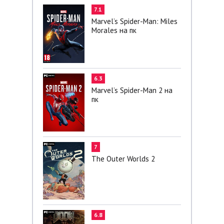
7.1
Marvel’s Spider-Man: Miles
Morales на пк
6.3
Marvel’s Spider-Man 2 на
пк
7
The Outer Worlds 2
6.8