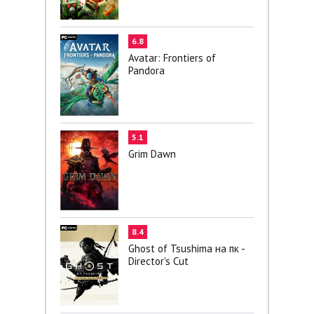
6.8
Avatar: Frontiers of
Pandora
5.1
Grim Dawn
8.4
Ghost of Tsushima на пк -
Director's Cut