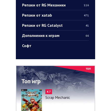
Репаки от RG Механики
116
Репаки от xatab
471
Репаки от RG Catalyst
41
Дополнения к играм
66
Софт
Топ игр
4.7
Scrap Mechanic