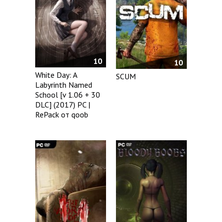
10
10
White Day: A
SCUM
Labyrinth Named
School [v 1.06 + 30
DLC] (2017) PC |
RePack от qoob