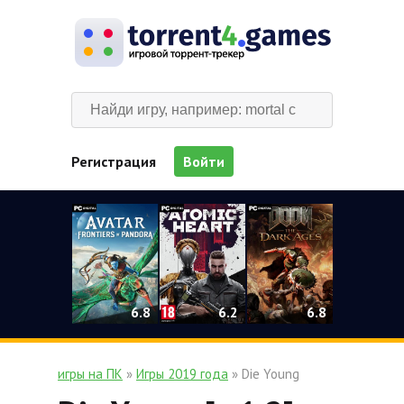
Регистрация
Войти
0
6.2
6.8
6.8
игры на ПК
»
Игры 2019 года
» Die Young