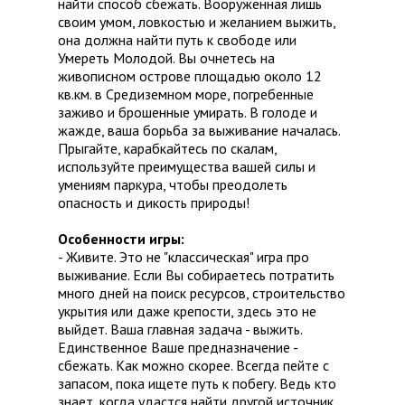
найти способ сбежать. Вооруженная лишь
своим умом, ловкостью и желанием выжить,
она должна найти путь к свободе или
Умереть Молодой. Вы очнетесь на
живописном острове площадью около 12
кв.км. в Средиземном море, погребенные
заживо и брошенные умирать. В голоде и
жажде, ваша борьба за выживание началась.
Прыгайте, карабкайтесь по скалам,
используйте преимущества вашей силы и
умениям паркура, чтобы преодолеть
опасность и дикость природы!
Особенности игры:
- Живите. Это не "классическая" игра про
выживание. Если Вы собираетесь потратить
много дней на поиск ресурсов, строительство
укрытия или даже крепости, здесь это не
выйдет. Ваша главная задача - выжить.
Единственное Ваше предназначение -
сбежать. Как можно скорее. Всегда пейте с
запасом, пока ищете путь к побегу. Ведь кто
знает, когда удастся найти другой источник