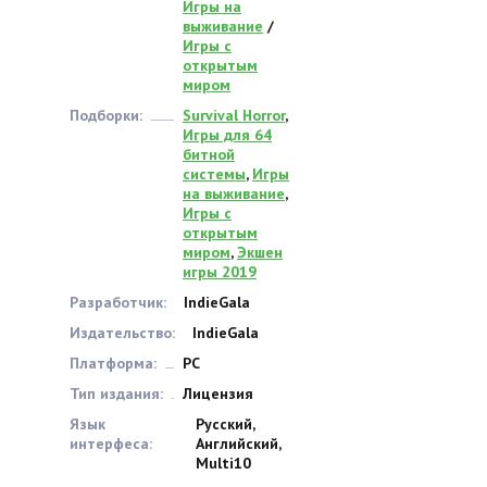
Игры на
выживание
/
Игры с
открытым
миром
Подборки:
Survival Horror
,
Игры для 64
битной
системы
,
Игры
на выживание
,
Игры с
открытым
миром
,
Экшен
игры 2019
Разработчик:
IndieGala
Издательство:
IndieGala
Платформа:
PC
Тип издания:
Лицензия
Язык
Русский,
интерфеса:
Английский,
Multi10