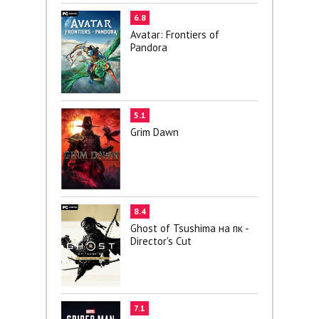
6.8
Avatar: Frontiers of
Pandora
5.1
Grim Dawn
8.4
Ghost of Tsushima на пк -
Director's Cut
7.1