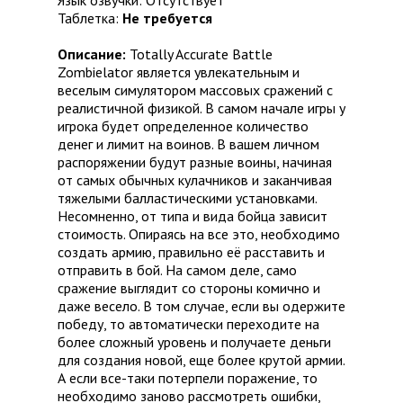
Язык озвучки: Отсутствует
Таблетка:
Не требуется
Описание:
Totally Accurate Battle
Zombielator является увлекательным и
веселым симулятором массовых сражений с
реалистичной физикой. В самом начале игры у
игрока будет определенное количество
денег и лимит на воинов. В вашем личном
распоряжении будут разные воины, начиная
от самых обычных кулачников и заканчивая
тяжелыми балластическими установками.
Несомненно, от типа и вида бойца зависит
стоимость. Опираясь на все это, необходимо
создать армию, правильно её расставить и
отправить в бой. На самом деле, само
сражение выглядит со стороны комично и
даже весело. В том случае, если вы одержите
победу, то автоматически переходите на
более сложный уровень и получаете деньги
для создания новой, еще более крутой армии.
А если все-таки потерпели поражение, то
необходимо заново рассмотреть ошибки,