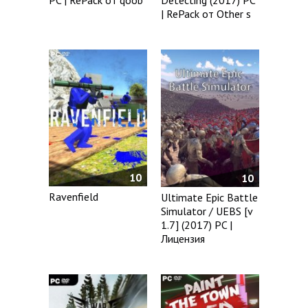
PC | RePack от qoob
Detecting (2017) PC
| RePack от Other s
10
10
Ravenfield
Ultimate Epic Battle
Simulator / UEBS [v
1.7] (2017) PC |
Лицензия