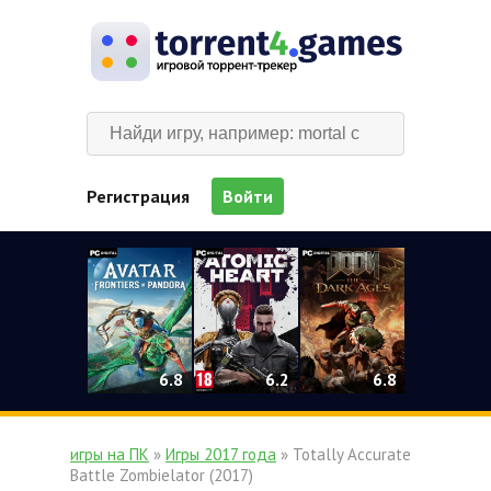
Регистрация
Войти
0
6.2
6.8
6.8
игры на ПК
»
Игры 2017 года
» Totally Accurate
Battle Zombielator (2017)