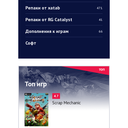
Репаки от xatab
471
Репаки от RG Catalyst
41
Дополнения к играм
66
Софт
Топ игр
4.7
Scrap Mechanic