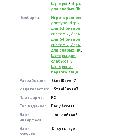
Шутеры
/
Игры
для слабых ПК
Подборки:
Игры в раннем
доступе
,
Игры
для 32 битной
системы
,
Игры
для 64 битной
системы
,
Игры
для слабых ПК
,
Шутеры для
слабых ПК
,
Шутеры от
первого лица
Разработчик:
SteelRaven7
Издательство:
SteelRaven7
Платформа:
PC
Тип издания:
Early Access
Язык
Английский
интерфеса:
Язык
Отсутствует
озвучки: