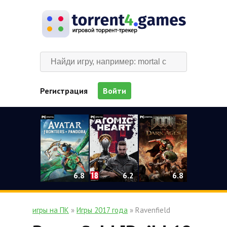
Регистрация
Войти
0
6.2
6.8
6.8
игры на ПК
»
Игры 2017 года
» Ravenfield