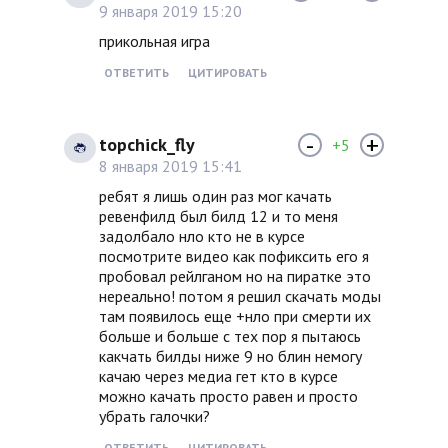
9 января 2019 15:20
прикольная игра
ОТВЕТИТЬ
ЦИТИРОВАТЬ
-
+
topchick_fly
+5
8 января 2019 15:41
ребят я лишь один раз мог качать
ревенфилд был билд 12 и то меня
задолбало нло кто не в курсе
посмотрите видео как пофиксить его я
пробовал рейлганом но на пиратке это
нереально! потом я решил скачать моды
там появилось еще +нло при смерти их
больше и больше с тех пор я пытаюсь
какчать билды ниже 9 но блин немогу
качаю через медиа гет кто в курсе
можно качать просто равен и просто
убрать галочки?
ОТВЕТИТЬ
ЦИТИРОВАТЬ