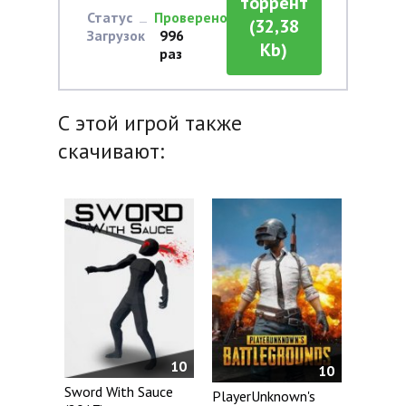
торрент
Статус
Проверено
(32,38
Загрузок
996
Kb)
раз
С этой игрой также
скачивают:
10
10
Sword With Sauce
PlayerUnknown's