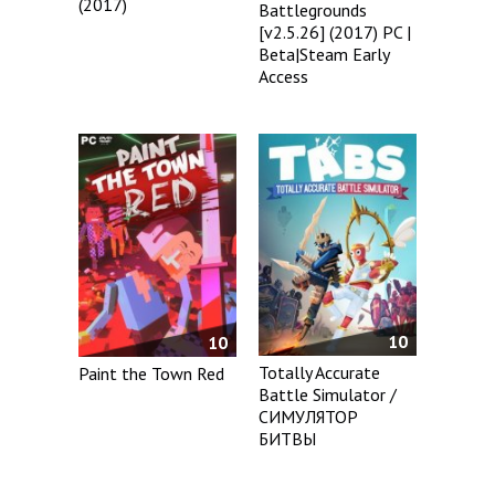
(2017)
Battlegrounds
[v2.5.26] (2017) PC |
Beta|Steam Early
Access
10
10
Totally Accurate
Paint the Town Red
Battle Simulator /
СИМУЛЯТОР
БИТВЫ