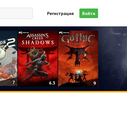
Регистрация
Войти
7
6.3
9
я