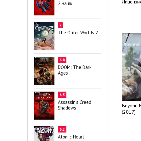
Лицензи
2 на пк
7
The Outer Worlds 2
6.8
DOOM: The Dark
Ages
6.3
Assassin's Creed
Beyond E
Shadows
(2017)
6.2
Atomic Heart