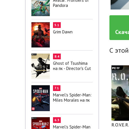
Avatar: Frontiers of
Pandora
5.1
Скача
Grim Dawn
С этой
8.4
Ghost of Tsushima
на пк - Director's Cut
7.1
Marvel’s Spider-Man:
Miles Morales на пк
6.3
R.O.V.E.R
Marvel’s Spider-Man