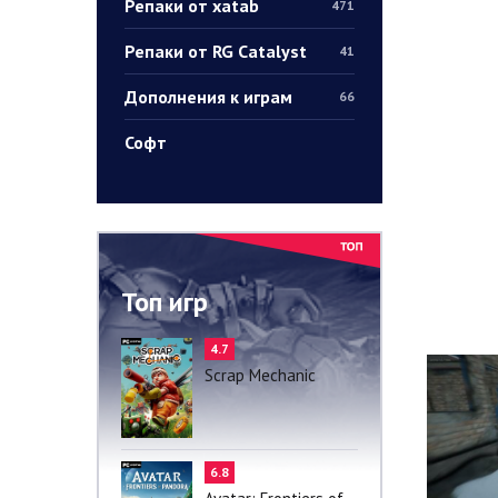
Репаки от xatab
471
Репаки от RG Catalyst
41
Дополнения к играм
66
Софт
Топ игр
4.7
Scrap Mechanic
6.8