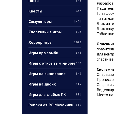
Гонки
348
Разработч
Издатель
Квесты
437
Платформ
Тип издан
Симуляторы
1401
Язык инт
Язык озву
Спортивные игры
192
Таблетка
Хоррор игры
1022
Описание
правител
Игры про зомби
176
для нейтр
спасти ве
Игры с открытым миром
587
Системны
Игры на выживание
349
Операцион
Процессор
Игры на двоих
Оператив
315
Видеокарт
Игры для слабых ПК
Место на
811
Репаки от RG Механики
116