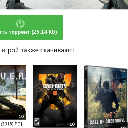
ть торрент (25,14 Kb)
 игрой также скачивают:
10
. (2018) PC |
10