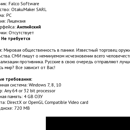
ик: Falco Software
ство: OtakuMaker SARL
а: PC
ия: Лицензия
ерфейса:
Английский
чки: Отсутствует
:
Не требуется
:
Мировая общественность в панике. Известный торговец оружи
ьства. СМИ пишут о неминуемом исчезновении всего человечест
ализации противника. Русские в свою очередь отправляют лучш
сь мир? Все зависит от Вас!
е требования:
ная система: Windows 7, 8, 10
: Any 64 or 32 bit processor
ная память: 4 GB ОЗУ
а: DirectX or OpenGL Compatible Video card
 диске: 720 MB