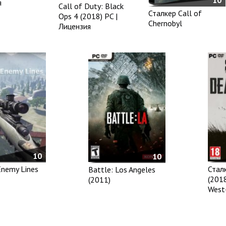
10
я
Call of Duty: Black
Сталкер Call of
Ops 4 (2018) PC |
Chernobyl
Лицензия
10
10
nemy Lines
Сталк
Battle: Los Angeles
(2018
(2011)
West