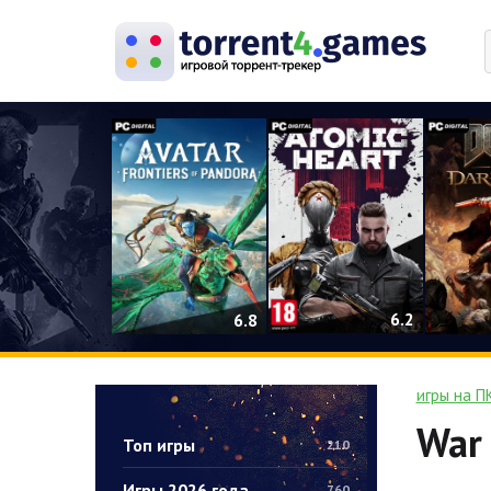
0
6.2
6.8
игры на П
War 
Топ игры
210
Игры 2026 года
760