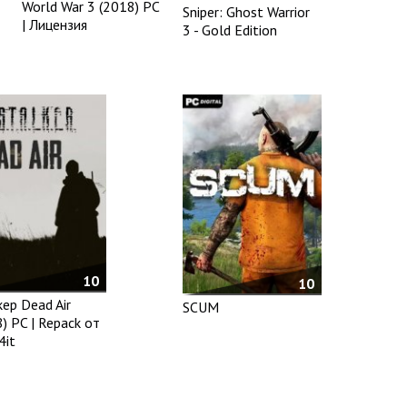
World War 3 (2018) PC
Sniper: Ghost Warrior
| Лицензия
3 - Gold Edition
10
10
ер Dead Air
SCUM
) PC | Repack от
4it