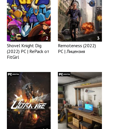
2
3
Shovel Knight Dig
Remoteness (2022)
(2022) PC | RePack от
PC | Лицензия
FitGirl