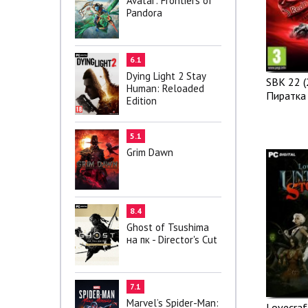
Avatar: Frontiers of
Pandora
6.1
Dying Light 2 Stay
SBK 22 (
Human: Reloaded
Пиратка
Edition
5.1
Grim Dawn
8.4
Ghost of Tsushima
на пк - Director's Cut
7.1
Marvel’s Spider-Man:
Lovecraf