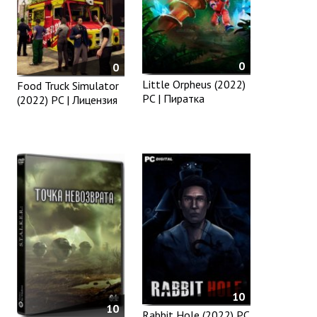
0
0
Little Orpheus (2022)
Food Truck Simulator
PC | Пиратка
(2022) PC | Лицензия
10
10
Rabbit Hole (2022) PC