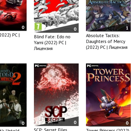
0
1
0
2022) PC |
Absolute Tactics:
Blind Fate: Edo no
Daughters of Mercy
Yami (2022) PC |
(2022) PC | Лицензия
Лицензия
0
0
0
SCP: Secret Files
Tower Princess (2022)
t's Untold