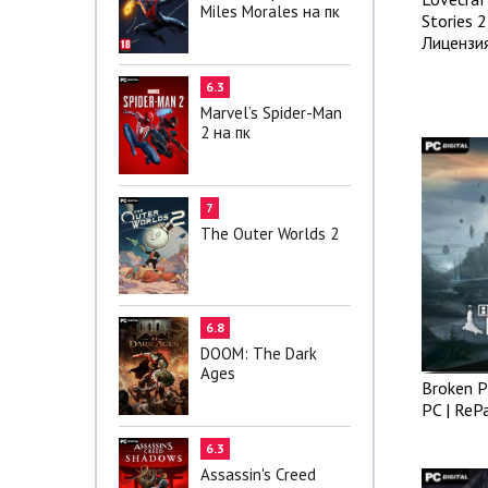
Miles Morales на пк
Stories 2
Лицензи
6.3
Marvel’s Spider-Man
2 на пк
7
The Outer Worlds 2
6.8
DOOM: The Dark
Ages
Broken P
PC | ReP
6.3
Assassin's Creed