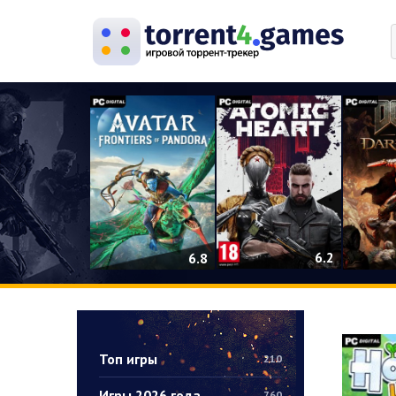
0
6.2
6.8
Топ игры
210
Игры 2026 года
760