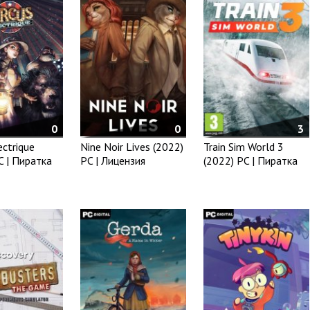
0
0
3
ectrique
Nine Noir Lives (2022)
Train Sim World 3
C | Пиратка
PC | Лицензия
(2022) PC | Пиратка