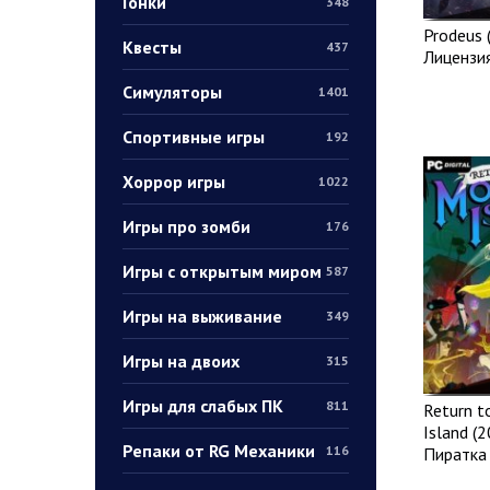
Гонки
348
Prodeus 
Квесты
437
Лицензи
Симуляторы
1401
Спортивные игры
192
Хоррор игры
1022
Игры про зомби
176
Игры с открытым миром
587
Игры на выживание
349
Игры на двоих
315
Игры для слабых ПК
811
Return t
Island (2
Репаки от RG Механики
116
Пиратка