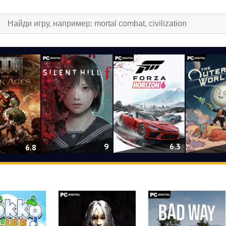
9
6.3
6.8