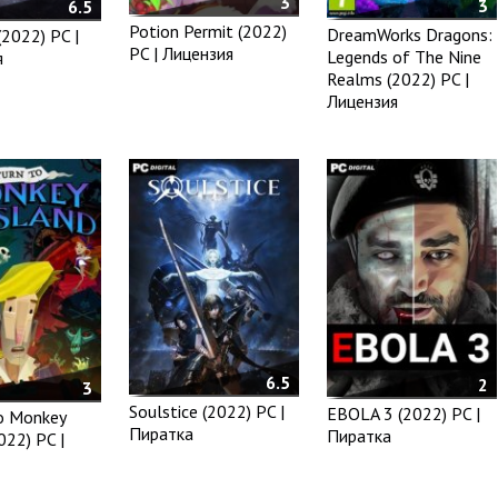
3
3
6.5
Potion Permit (2022)
DreamWorks Dragons:
(2022) PC |
PC | Лицензия
Legends of The Nine
я
Realms (2022) PC |
Лицензия
6.5
2
3
Soulstice (2022) PC |
EBOLA 3 (2022) PC |
o Monkey
Пиратка
Пиратка
022) PC |