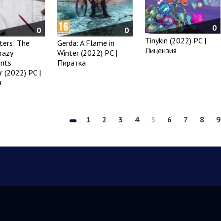
0
0
0
Tinykin (2022) PC |
ers: The
Gerda: A Flame in
Лицензия
razy
Winter (2022) PC |
nts
Пиратка
r (2022) PC |
я
1
2
3
4
5
6
7
8
9