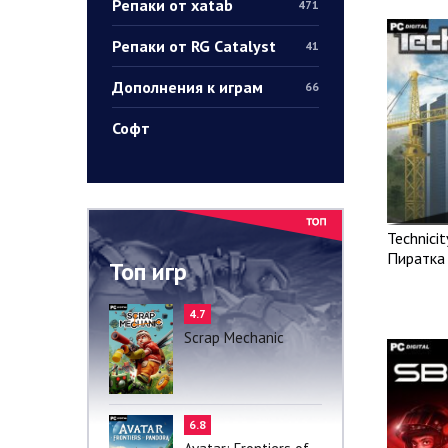
Репаки от xatab
471
Репаки от RG Catalyst
41
Дополнения к играм
66
Софт
Technicit
Пиратка
Топ игр
4.7
Scrap Mechanic
6.8