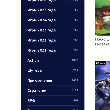
Игры 2025 года
760
Игры 2024 года
760
Игры 2023 года
760
Hokko Li
Игры 2022 года
760
Пиратка
Игры 2021 года
760
Action
3076
Шутеры
777
Приключения
2629
Стратегии
1172
RPG
901