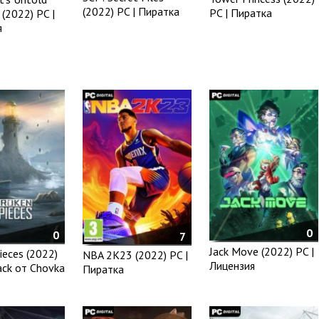
(2022) PC | Пиратка
PC | Пиратка
 (2022) PC |
я
0
0
7
Jack Move (2022) PC |
ieces (2022)
NBA 2K23 (2022) PC |
Лицензия
ack от Chovka
Пиратка