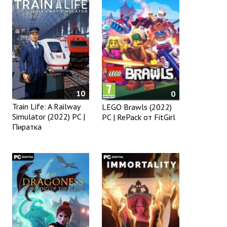
10
0
Train Life: A Railway
LEGO Brawls (2022)
Simulator (2022) PC |
PC | RePack от FitGirl
Пиратка