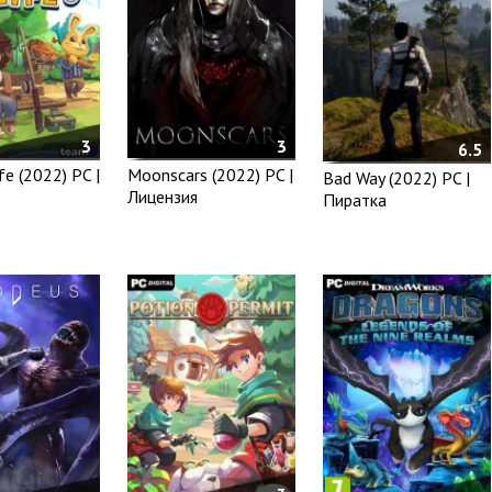
3
3
6.5
fe (2022) PC |
Moonscars (2022) PC |
Bad Way (2022) PC |
Лицензия
Пиратка