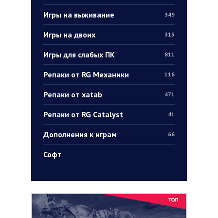
Игры на выживание
349
Игры на двоих
315
Игры для слабых ПК
811
Репаки от RG Механики
116
Репаки от xatab
471
Репаки от RG Catalyst
41
Дополнения к играм
66
Софт