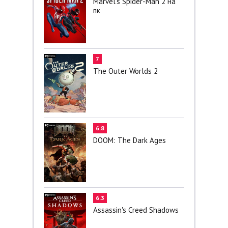
Marvel’s Spider-Man 2 на
пк
7
The Outer Worlds 2
6.8
DOOM: The Dark Ages
6.3
Assassin's Creed Shadows