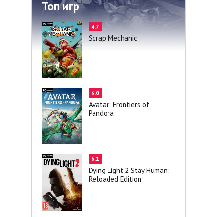
Топ игр
4.7
Scrap Mechanic
6.8
Avatar: Frontiers of
Pandora
6.1
Dying Light 2 Stay Human:
Reloaded Edition