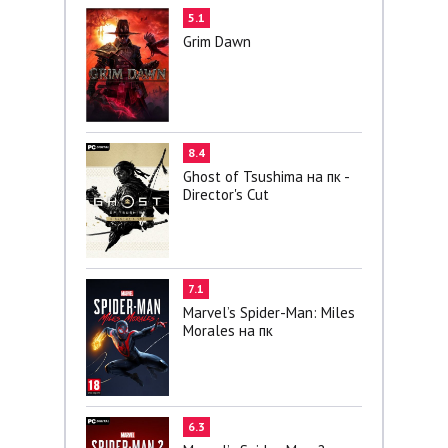
5.1
Grim Dawn
8.4
Ghost of Tsushima на пк -
Director's Cut
7.1
Marvel’s Spider-Man: Miles
Morales на пк
6.3