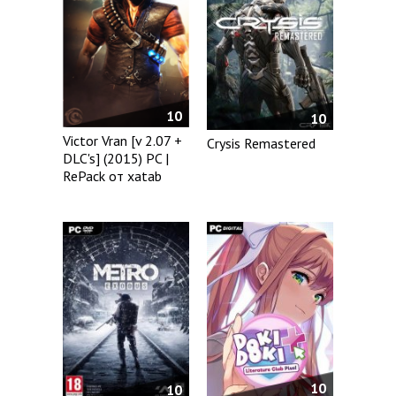
10
10
Victor Vran [v 2.07 +
Crysis Remastered
DLC's] (2015) PC |
RePack от xatab
10
10