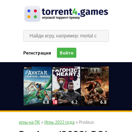
Регистрация
Войти
0
6.2
6.8
6.8
игры на ПК
»
Игры 2022 года
» Prodeus