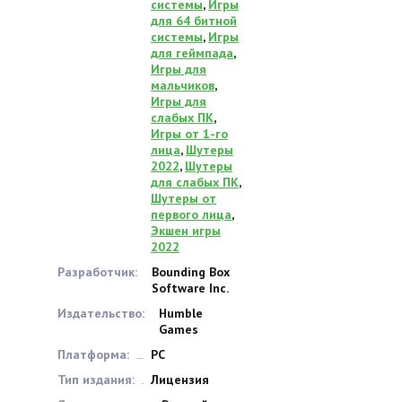
системы
,
Игры
для 64 битной
системы
,
Игры
для геймпада
,
Игры для
мальчиков
,
Игры для
слабых ПК
,
Игры от 1-го
лица
,
Шутеры
2022
,
Шутеры
для слабых ПК
,
Шутеры от
первого лица
,
Экшен игры
2022
Разработчик:
Bounding Box
Software Inc.
Издательство:
Humble
Games
Платформа:
PC
Тип издания:
Лицензия