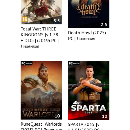
5.5
2.5
Total War: THREE
Death Howl (2025)
KINGDOMS [v 1.7.8
PC | Лицензия
+ DLCs] (2019) PC |
Лицензия
10
10
RuneQuest: Warlords
SPARTA 2035 [v
(2025) PC | Лицензия
1.1.0] (2025) PC |