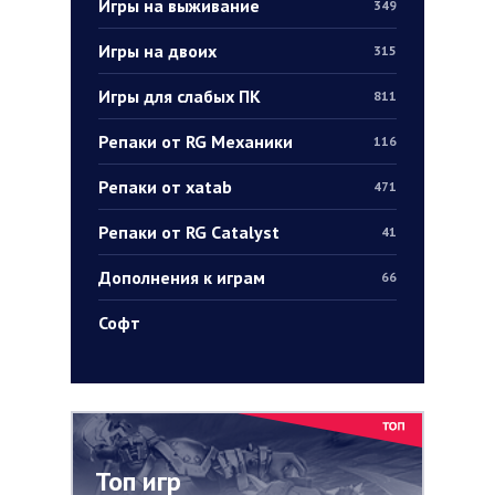
Игры на выживание
349
Игры на двоих
315
Игры для слабых ПК
811
Репаки от RG Механики
116
Репаки от xatab
471
Репаки от RG Catalyst
41
Дополнения к играм
66
Софт
Топ игр