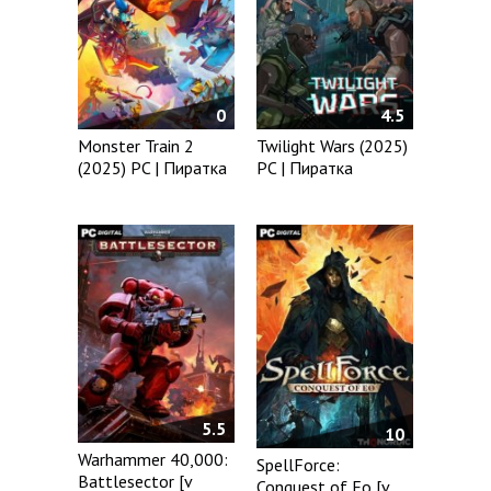
0
4.5
Monster Train 2
Twilight Wars (2025)
(2025) PC | Пиратка
PC | Пиратка
5.5
10
Warhammer 40,000:
SpellForce:
Battlesector [v
Conquest of Eo [v