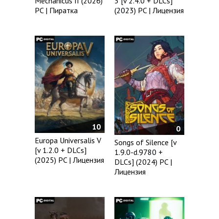
Mechanicus II (2026)
3 [v 2.4.0 + DLCs]
PC | Пиратка
(2023) PC | Лицензия
10
0
Europa Universalis V
Songs of Silence [v
[v 1.2.0 + DLCs]
1.9.0-d.9780 +
(2025) PC | Лицензия
DLCs] (2024) PC |
Лицензия