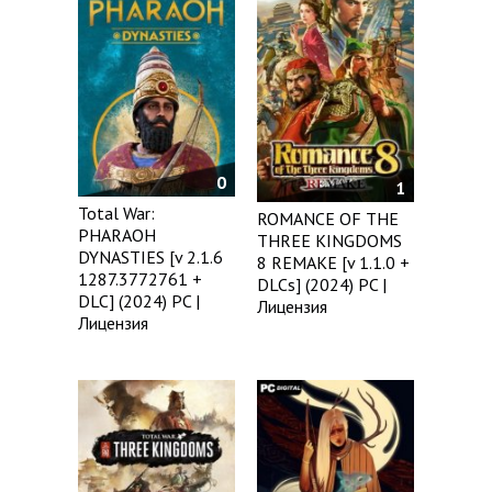
0
1
Total War:
ROMANCE OF THE
PHARAOH
THREE KINGDOMS
DYNASTIES [v 2.1.6
8 REMAKE [v 1.1.0 +
1287.3772761 +
DLCs] (2024) PC |
DLC] (2024) PC |
Лицензия
Лицензия