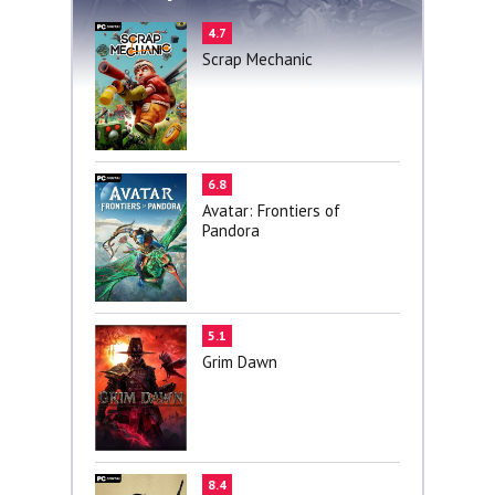
4.7
Scrap Mechanic
6.8
Avatar: Frontiers of
Pandora
5.1
Grim Dawn
8.4