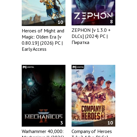
8
10
ZEPHON [v 1.3.0 +
Heroes of Might and
DLCs] (2024) PC |
Magic: Olden Era [v
Пиратка
0.80.19] (2026) PC |
Early Access
3
10
Warhammer 40,000:
Company of Heroes