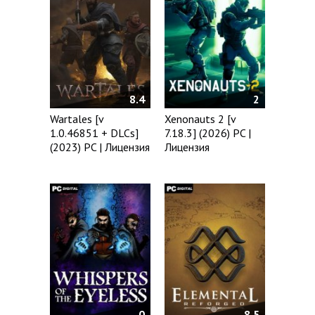
8.4
2
Wartales [v
Xenonauts 2 [v
1.0.46851 + DLCs]
7.18.3] (2026) PC |
(2023) PC | Лицензия
Лицензия
0
8.5