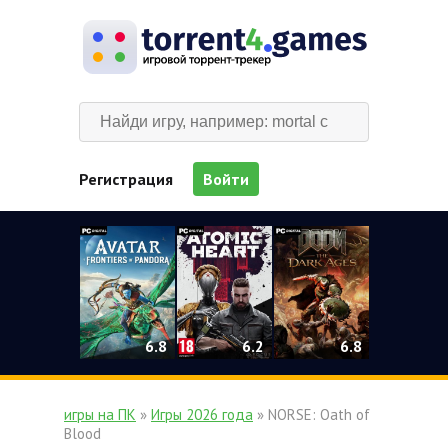
Регистрация
Войти
0
6.2
6.8
6.8
игры на ПК
»
Игры 2026 года
» NORSE: Oath of
Blood