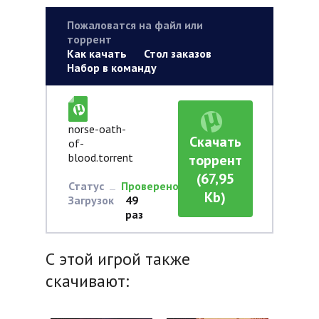
Пожаловатся на файл или
торрент
Как качать
Стол заказов
Набор в команду
norse-oath-
Скачать
of-
blood.torrent
торрент
(67,95
Статус
Проверено
Kb)
Загрузок
49
раз
С этой игрой также
скачивают: