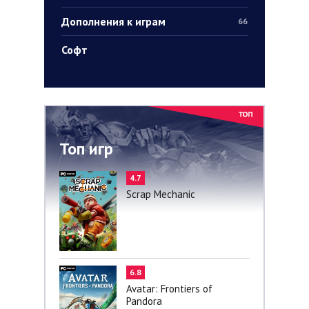
Дополнения к играм
66
Софт
Топ игр
4.7
Scrap Mechanic
6.8
Avatar: Frontiers of
Pandora