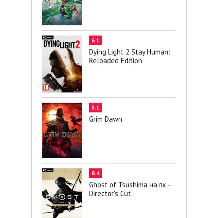
6.1
Dying Light 2 Stay Human:
Reloaded Edition
5.1
Grim Dawn
8.4
Ghost of Tsushima на пк -
Director's Cut