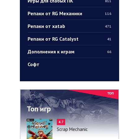
Игры для слабых ПК
811
Репаки от RG Механики
116
Репаки от xatab
471
Репаки от RG Catalyst
41
Дополнения к играм
66
Софт
Топ игр
4.7
Scrap Mechanic