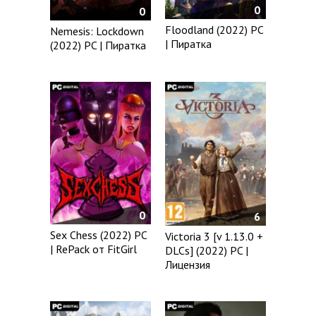
0
0
Floodland (2022) PC
Nemesis: Lockdown
| Пиратка
(2022) PC | Пиратка
0
6
Sex Chess (2022) PC
Victoria 3 [v 1.13.0 +
| RePack от FitGirl
DLCs] (2022) PC |
Лицензия