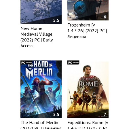
6
5.5
Frozenheim [v
New Home:
1.4.3.26] (2022) PC |
Medieval Village
Лицензия
(2022) PC | Early
Access
5.5
7
The Hand of Merlin
Expeditions: Rome [v
(2022) PC | Лицензия
1.4 + DLC] (2022) PC