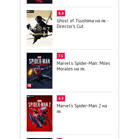
8.4
Ghost of Tsushima на пк -
Director's Cut
7.1
Marvel’s Spider-Man: Miles
Morales на пк
6.3
Marvel’s Spider-Man 2 на
пк