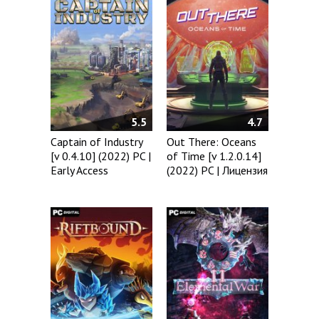
5.5
4.7
Captain of Industry
Out There: Oceans
[v 0.4.10] (2022) PC |
of Time [v 1.2.0.14]
Early Access
(2022) PC | Лицензия