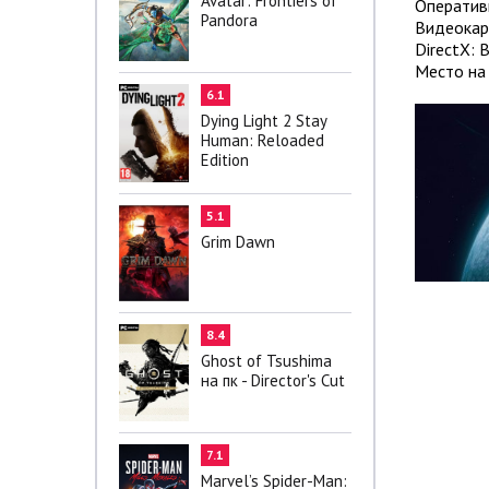
Avatar: Frontiers of
Оператив
Pandora
Видеокар
DirectX: 
Место на 
6.1
Dying Light 2 Stay
Human: Reloaded
Edition
5.1
Grim Dawn
8.4
Ghost of Tsushima
на пк - Director's Cut
7.1
Marvel’s Spider-Man: