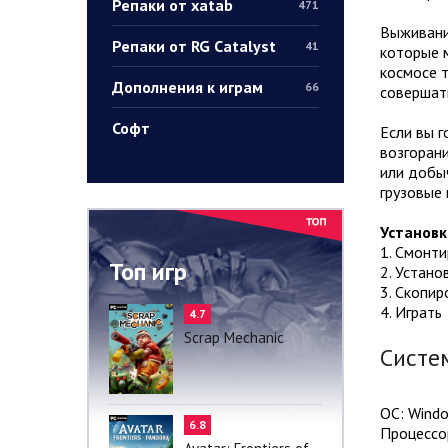
Репаки от xatab
471
Выживание
Репаки от RG Catalyst
41
которые м
космосе т
Дополнения к играм
66
совершать
Софт
Если вы г
возгорани
или добы
грузовые 
Установк
1. Смонт
Топ игр
2. Устано
3. Скопир
4. Играть
4.7
Scrap Mechanic
Систе
ОС: Windo
6.8
Процессор