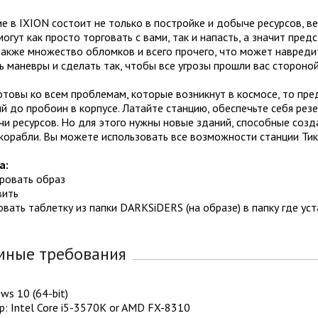
 в IXION состоит не только в постройке и добыче ресурсов, ве
огут как просто торговать с вами, так и напасть, а значит пред
акже множество обломков и всего прочего, что может навреди
 маневры и сделать так, чтобы все угрозы прошли вас стороной
отовы ко всем проблемам, которые возникнут в космосе, то пред
й до пробоин в корпусе. Латайте станцию, обеспечьте себя рез
чи ресурсов. Но для этого нужны новые зданий, способные соз
корабли. Вы можете использовать все возможности станции Тик
а:
ировать образ
вить
овать таблетку из папки DARKSiDERS (на образе) в папку где ус
мные требования
ws 10 (64-bit)
: Intel Core i5-3570K or AMD FX-8310