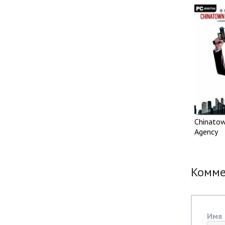
Chinatow
Agency
Комм
Имя