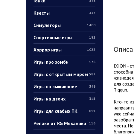
Гонки
348
Квесты
437
Симуляторы
1400
Спортивные игры
192
Описа
Хоррор игры
1022
Игры про зомби
176
IXION - с
способна 
Игры с открытым миром
587
жизнедеят
для созда
Игры на выживание
349
Tiqqun.
Игры на двоих
315
Кто-то из
направить
Игры для слабых ПК
811
уже сейча
разобрать
Репаки от RG Механики
116
места. Не
благоприя