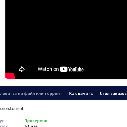
ловатся на файл или торрент
Как качать
Стол заказов
ixion.torrent
ус
Проверено
узок
32 раз