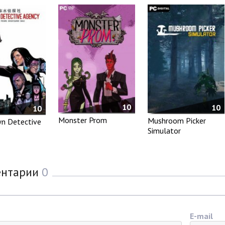
10
10
10
Monster Prom
Mushroom Picker
n Detective
Simulator
ентарии
0
E-mail