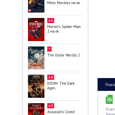
Miles Morales на пк
6.3
Marvel’s Spider-Man
2 на пк
7
The Outer Worlds 2
6.8
DOOM: The Dark
Пожа
Ages
6.3
Стат
Assassin's Creed
Загр