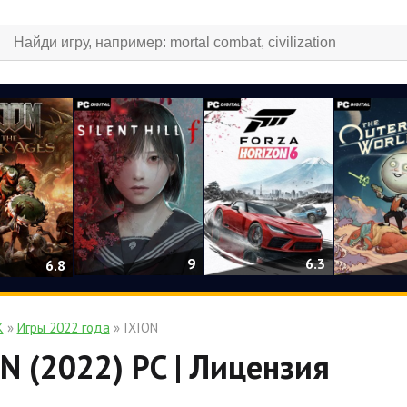
9
6.3
6.8
К
»
Игры 2022 года
» IXION
N (2022) PC | Лицензия