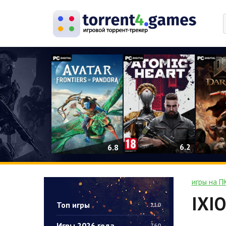
0
6.2
6.8
игры на П
IXIO
Топ игры
210
Игры 2026 года
760