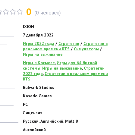
0
(
0
человек)
IXION
7 декабря 2022
Игры 2022 года
/
Стратегии
/
Стратегии в
реальном времени RTS
/
Симуляторы
/
Игры на выживание
Игры в Космосе
,
Игры для 64 битной
системы
,
Игры на выживание
,
Стратегии
2022 года
,
Стратегии в реальном времени
RTS
Bulwark Studios
Kasedo Games
PC
Лицензия
Русский, Английский, Multi8
Английский