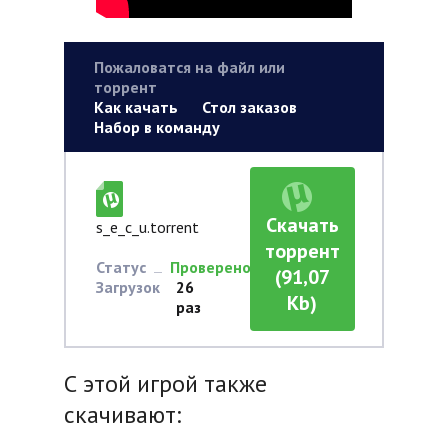
Пожаловатся на файл или
торрент
Как качать
Стол заказов
Набор в команду
Скачать
s_e_c_u.torrent
торрент
Статус
Проверено
(91,07
Загрузок
26
Kb)
раз
С этой игрой также
скачивают: