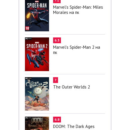
7.1
Marvel’s Spider-Man: Miles
Morales на пк
6.3
Marvel’s Spider-Man 2 на
пк
7
The Outer Worlds 2
6.8
DOOM: The Dark Ages