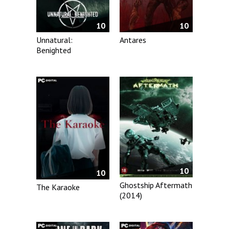
10
10
Unnatural:
Antares
Benighted
10
10
Ghostship Aftermath
The Karaoke
(2014)