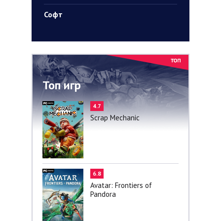
Софт
Топ игр
4.7
Scrap Mechanic
6.8
Avatar: Frontiers of
Pandora