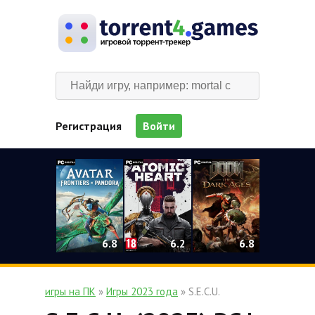
Регистрация
Войти
0
6.2
6.8
6.8
игры на ПК
»
Игры 2023 года
» S.E.C.U.