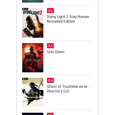
6.1
Dying Light 2 Stay Human:
Reloaded Edition
5.1
Grim Dawn
8.4
Ghost of Tsushima на пк -
Director's Cut