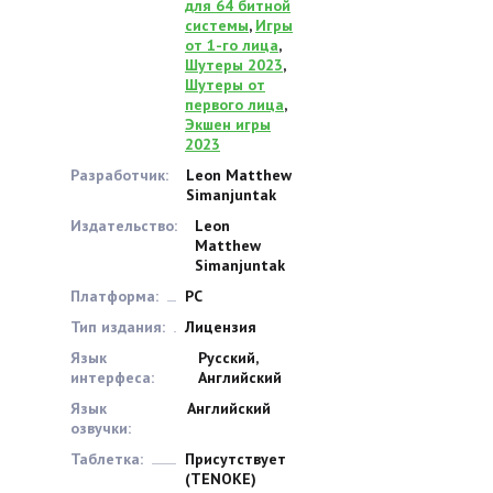
для 64 битной
системы
,
Игры
от 1-го лица
,
Шутеры 2023
,
Шутеры от
первого лица
,
Экшен игры
2023
Разработчик:
Leon Matthew
Simanjuntak
Издательство:
Leon
Matthew
Simanjuntak
Платформа:
PC
Тип издания:
Лицензия
Язык
Русский,
интерфеса:
Английский
Язык
Английский
озвучки:
Таблетка:
Присутствует
(TENOKE)