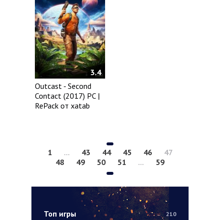
3.4
Outcast - Second
Contact (2017) PC |
RePack от xatab
1
...
43
44
45
46
47
48
49
50
51
...
59
Топ игры
210