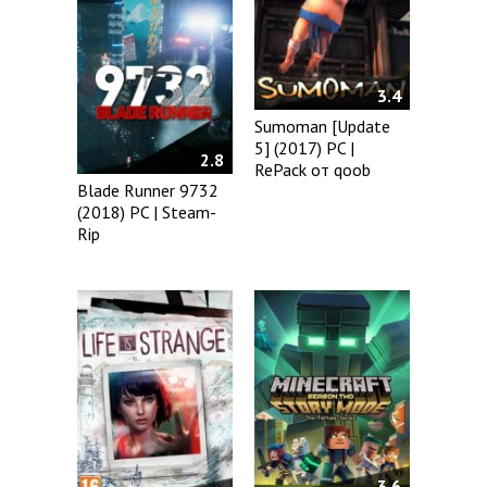
3.4
Sumoman [Update
5] (2017) PC |
2.8
RePack от qoob
Blade Runner 9732
(2018) PC | Steam-
Rip
3.6