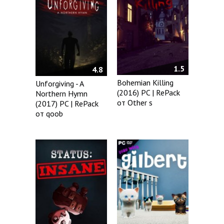
1.5
4.8
Bohemian Killing
Unforgiving - A
(2016) PC | RePack
Northern Hymn
от Other s
(2017) PC | RePack
от qoob