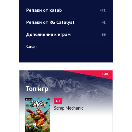
Репаки от xatab
471
Репаки от RG Catalyst
41
Дополнения к играм
66
Софт
Топ игр
4.7
Scrap Mechanic