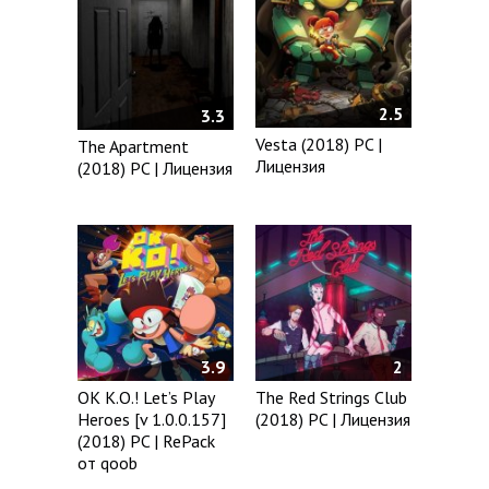
2.5
3.3
Vesta (2018) PC |
The Apartment
Лицензия
(2018) PC | Лицензия
3.9
2
OK K.O.! Let’s Play
The Red Strings Club
Heroes [v 1.0.0.157]
(2018) PC | Лицензия
(2018) PC | RePack
от qoob