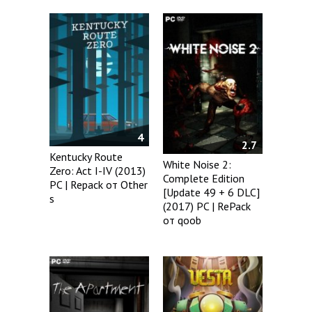
4
2.7
Kentucky Route
White Noise 2:
Zero: Act I-IV (2013)
Complete Edition
PC | Repack от Other
[Update 49 + 6 DLC]
s
(2017) PC | RePack
от qoob