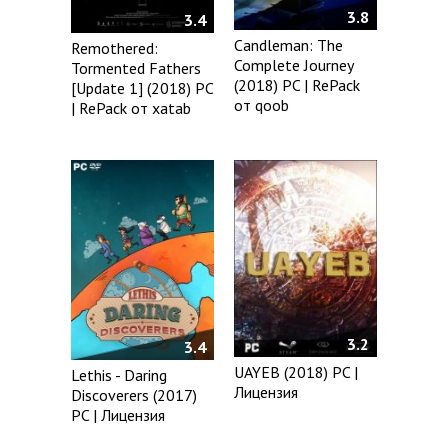
3.8
3.4
Candleman: The
Remothered:
Complete Journey
Tormented Fathers
(2018) PC | RePack
[Update 1] (2018) PC
от qoob
| RePack от xatab
3.2
3.4
UAYEB (2018) PC |
Lethis - Daring
Лицензия
Discoverers (2017)
PC | Лицензия