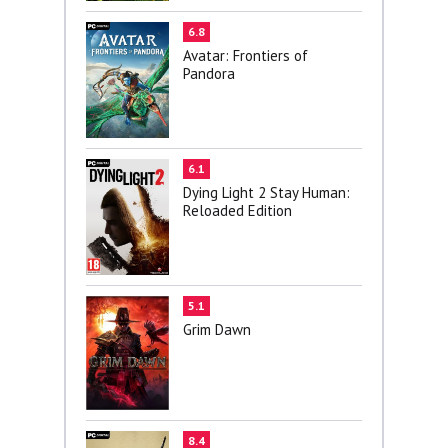
6.8
Avatar: Frontiers of
Pandora
6.1
Dying Light 2 Stay Human:
Reloaded Edition
5.1
Grim Dawn
8.4