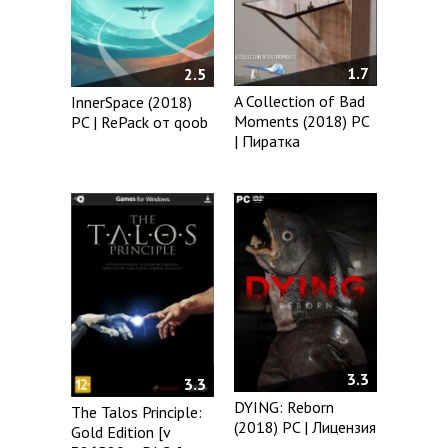
1.7
2.5
A Collection of Bad
InnerSpace (2018)
Moments (2018) PC
PC | RePack от qoob
| Пиратка
3.3
3.3
DYING: Reborn
The Talos Principle:
(2018) PC | Лицензия
Gold Edition [v