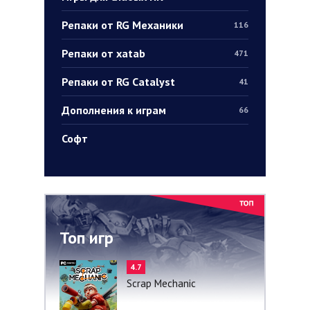
Репаки от RG Механики
116
Репаки от xatab
471
Репаки от RG Catalyst
41
Дополнения к играм
66
Софт
Топ игр
4.7
Scrap Mechanic