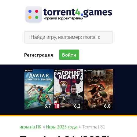
Регистрация
Войти
0
6.2
6.7
6.8
игры на ПК
»
Игры 2023 года
» Terminal 81