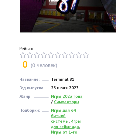
Рейтинг
0
(
0
человек)
Название:
Terminal 81
Год выпуска:
28 июля 2023
Жанр:
Игры 2023 года
/
Симуляторы
Подборки:
Игры для 64
битной
системы
,
Игры
для геймпада
,
Игры от 1-го