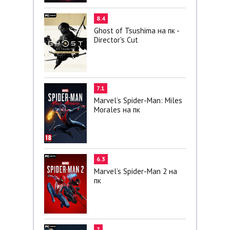
8.4
Ghost of Tsushima на пк -
Director's Cut
7.1
Marvel’s Spider-Man: Miles
Morales на пк
6.3
Marvel’s Spider-Man 2 на
пк
7