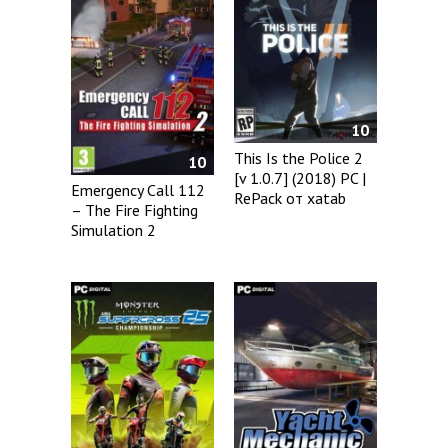
10
This Is the Police 2
10
[v 1.0.7] (2018) PC |
Emergency Call 112
RePack от xatab
– The Fire Fighting
Simulation 2