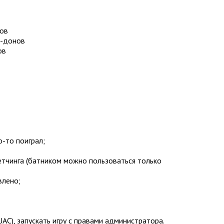
ов
д-донов
ов
о-то поиграл;
фетчинга (батником можно пользоваться только
влено;
AC), запускать игру с правами администратора.