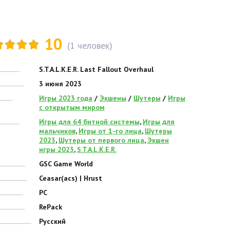
10
(
1
человек)
S.T.A.L.K.E.R. Last Fallout Overhaul
3 июня 2023
Игры 2023 года
/
Экшены
/
Шутеры
/
Игры
с открытым миром
Игры для 64 битной системы
,
Игры для
мальчиков
,
Игры от 1-го лица
,
Шутеры
2023
,
Шутеры от первого лица
,
Экшен
игры 2023
,
S.T.A.L.K.E.R.
GSC Game World
Ceasar(acs) | Hrust
PC
RePack
Русский