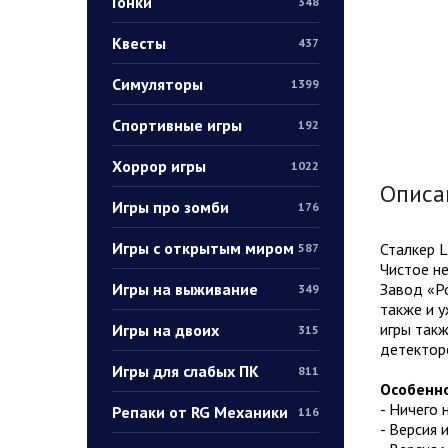
Гонки
348
Квесты
437
Симуляторы
1399
Спортивные игры
192
Хоррор игры
1022
Описа
Игры про зомби
176
Игры с открытым миром
Сталкер L
587
Чистое н
Игры на выживание
Завод «Р
349
также и 
игры такж
Игры на двоих
315
детекторо
Игры для слабых ПК
811
Особенно
- Ничего 
Репаки от RG Механики
116
- Версия и