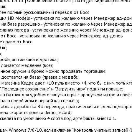
мода: 1.5.15 | Обновление 10.06.23 | Патч для видеокарты AMD
ия:
лен полный русскоязычный перевод от Босс
ция HD Models - установка по желанию через Менеджер ад-дон
 на базе разрешено - установка по желанию через Менеджер а
сивная погода - установка по желанию через Менеджер ад-дон
 от Босс - установка по желанию через Менеджер ад-донов
е право от Босс:
 кг;
р;
роби, апп жекана и дротика;
 ломается медленне (всё);
анное оружие и броню можно продавать торговцам;
 достается на базах (правка с моддб);
д магазина Кедра дает +10 пуль вместо +4, что бы с ним хоть кт
 "Последнее сохранение" и "Загрузить игру" подняты повыше;
ен батник для удобного запуска игры с пропуском интро и пре
ала новой игры и первой катсцены!!!);
табная доработка RU перевода, практически всё сделано/испра
чена скорость полета demo_record;
оскелета по умолчанию 4 слота под артефакты вместо 1.
цам Windows 7/8/10, если включен "Контроль учетных записей (U