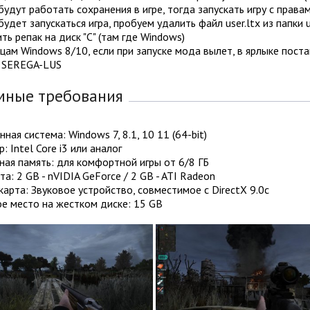
 будут работать сохранения в игре, тогда запускать игру с прав
 будет запускаться игра, пробуем удалить файл user.ltx из папки u
ить репак на диск "С" (там где Windows)
цам Windows 8/10, если при запуске мода вылет, в ярлыке поста
y SEREGA-LUS
мные требования
ная система: Windows 7, 8.1, 10 11 (64-bit)
: Intel Core i3 или аналог
ая память: для комфортной игры от 6/8 ГБ
а: 2 GB - nVIDIA GeForce / 2 GB - ATI Radeon
карта: Звуковое устройство, совместимое с DirectX 9.0с
е место на жестком диске: 15 GB