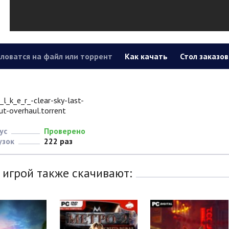
ловатся на файл или торрент
Как качать
Стол заказов
_l_k_e_r_-clear-sky-last-
ut-overhaul.torrent
ус
Проверено
узок
222 раз
 игрой также скачивают: