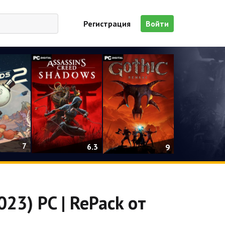
Регистрация
Войти
7
6.3
9
023) PC | RePack от