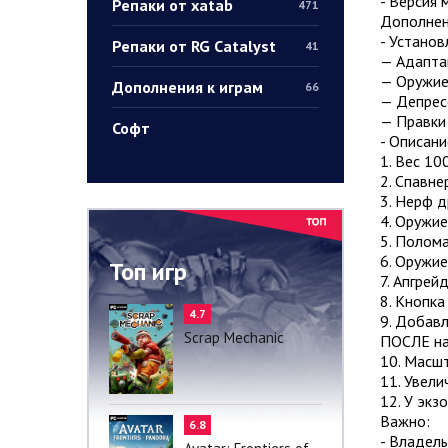
- Версия 
Репаки от xatab
471
Дополнен
- Установ
Репаки от RG Catalyst
41
— Адапта
— Оружие
Дополнения к играм
66
— Депрес
— Правки
Софт
- Описани
1. Вес 100
2. Спавне
3. Нерф д
4. Оружие
5. Полом
6. Оружие
Топ игр
7. Aпгpeй
8. Кнопка
4.7
9. Добавл
Scrap Mechanic
ПОСЛЕ нач
10. Масш
11. Увели
12. У экз
Важно:
6.8
- Владель