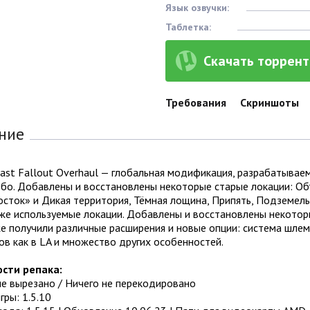
Язык озвучки:
Таблетка:
Скачать торрент 
Требования
Скриншоты
ние
ast Fallout Overhaul — глобальная модификация, разрабатыва
ебо. Добавлены и восстановлены некоторые старые локации: О
осток» и Дикая территория, Тёмная лощина, Припять, Подземел
уже используемые локации. Добавлены и восстановлены некотор
е получили различные расширения и новые опции: система шле
в как в LA и множество других особенностей.
сти репака:
не вырезано / Ничего не перекодировано
гры: 1.5.10