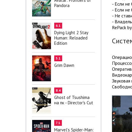
Avatar: Frontiers of
- Если не
Pandora
- Если не
- Не став
- Владель
6.1
RePack b
Dying Light 2 Stay
Human: Reloaded
Систе
Edition
Операцион
5.1
Процессор
Grim Dawn
Оперативн
Видеокарт
Звуковая 
Свободно
8.4
Ghost of Tsushima
на пк - Director's Cut
7.1
Marvel’s Spider-Man: