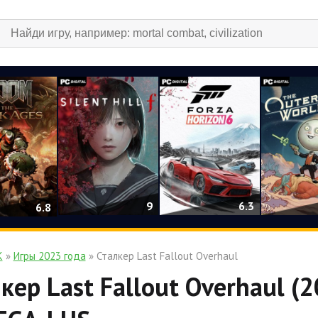
9
6.3
6.8
К
»
Игры 2023 года
» Сталкер Last Fallout Overhaul
кер Last Fallout Overhaul (2