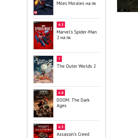
Miles Morales на пк
6.3
Marvel’s Spider-Man
2 на пк
7
The Outer Worlds 2
6.8
DOOM: The Dark
Ages
6.3
Assassin's Creed