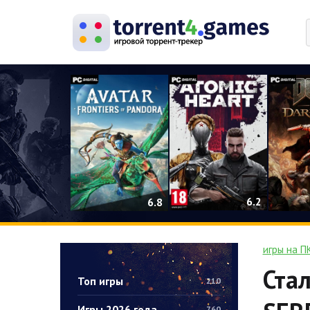
0
6.2
6.8
игры на П
Стал
Топ игры
210
Игры 2026 года
760