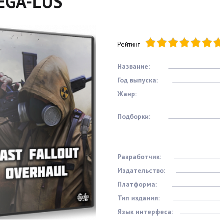
EGA-LUS
Рейтинг
Название:
Год выпуска:
Жанр:
Подборки:
Разработчик:
Издательство:
Платформа:
Тип издания:
Язык интерфеса: