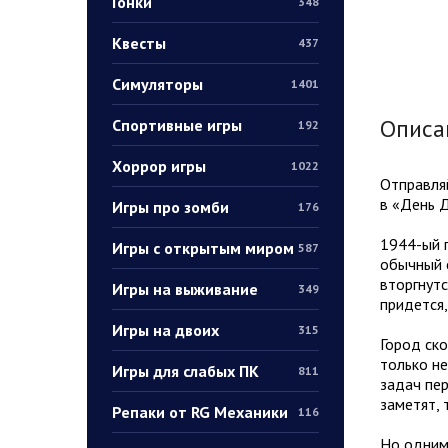
Гонки
348
Квесты
437
Симуляторы
1401
Описа
Спортивные игры
192
Хоррор игры
1022
Отправляй
в «День Д
Игры про зомби
176
1944-ый г
Игры с открытым миром
587
обычный с
вторгнутс
Игры на выживание
349
придется,
Игры на двоих
315
Город ско
только не
Игры для слабых ПК
811
задач пер
заметят, 
Репаки от RG Механики
116
Но одним 