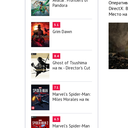
Avatar: Frontiers of
Оператив
Pandora
DirectX: 
Место на 
5.1
Grim Dawn
8.4
Ghost of Tsushima
на пк - Director's Cut
7.1
Marvel’s Spider-Man:
Miles Morales на пк
6.3
Marvel’s Spider-Man