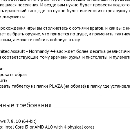
вшиеся поселения. И везде вам нужно будет провести подготов
ь вражеский танк, где-то нужно будет вывести из строя пушку «
е документы.
рохождения игры вы столкнетесь с сотнями врагов, и как вы с н
ет выбрать оружие, что придется по душе, и применить тактик
тным, а можете пойти в лобовую атаку.
nited Assault - Normandy '44 вас ждет более десятка реалисти
 соответствующие тому времени ружья, и пистолеты, и пулемет
а:
ировать образ
вить
овать таблетку из папки PLAZA (на образе) в папку где установл
мные требования
s 7, 8, 10 (64-bit)
: Intel Core i3 or AMD A10 with 4 physical cores