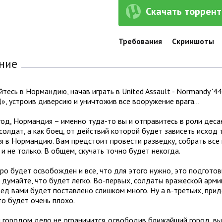
Скачать торрент 
Требования
Скриншоты
ние
тесь в Нормандию, начав играть в United Assault - Normandy '4
», устроив диверсию и уничтожив все вооружение врага…
од, Нормандия – именно туда-то вы и отправитесь в роли деса
олдат, а как боец, от действий которой будет зависеть исход 
я в Нормандию. Вам предстоит провести разведку, собрать все
 и не только. В общем, скучать точно будет некогда.
ро будет освобожден и все, что для этого нужно, это подготов
 думайте, что будет легко. Во-первых, солдаты вражеской армии
ед вами будет поставлено слишком много. Ну а в-третьих, прид
то будет очень плохо.
городом дело не ограничится. освободив ближайший город, вы 