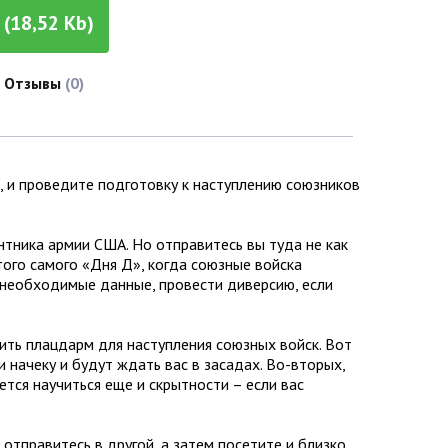
(18,52 Kb)
Отзывы
(0)
4, и проведите подготовку к наступлению союзников
нтника армии США. Но отправитесь вы туда не как
того самого «Дня Д», когда союзные войска
 необходимые данные, провести диверсию, если
ить плацдарм для наступления союзных войск. Вот
 начеку и будут ждать вас в засадах. Во-вторых,
ется научиться еще и скрытности – если вас
отправитесь в другой, а затем посетите и близко