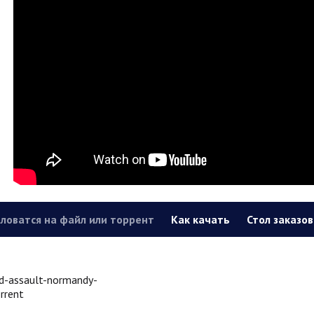
ловатся на файл или торрент
Как качать
Стол заказов
d-assault-normandy-
rrent