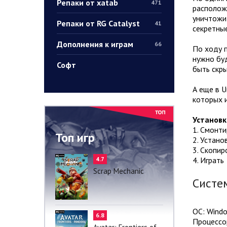
Репаки от xatab
471
расположи
уничтожит
Репаки от RG Catalyst
41
секретны
Дополнения к играм
66
По ходу п
нужно буд
Софт
быть скры
А еще в U
которых и
Установк
1. Смонт
Топ игр
2. Устано
3. Скопир
4.7
4. Играть
Scrap Mechanic
Систе
ОС: Window
6.8
Процессор