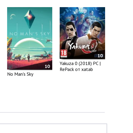
10
Yakuza 0 (2018) PC |
10
RePack от xatab
No Man's Sky