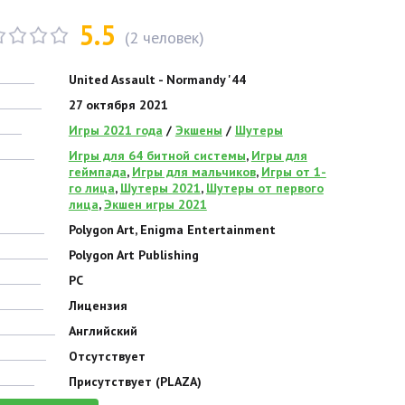
5.5
(
2
человек)
United Assault - Normandy '44
27 октября 2021
Игры 2021 года
/
Экшены
/
Шутеры
Игры для 64 битной системы
,
Игры для
геймпада
,
Игры для мальчиков
,
Игры от 1-
го лица
,
Шутеры 2021
,
Шутеры от первого
лица
,
Экшен игры 2021
Polygon Art, Enigma Entertainment
Polygon Art Publishing
PC
Лицензия
Английский
Отсутствует
Присутствует (PLAZA)