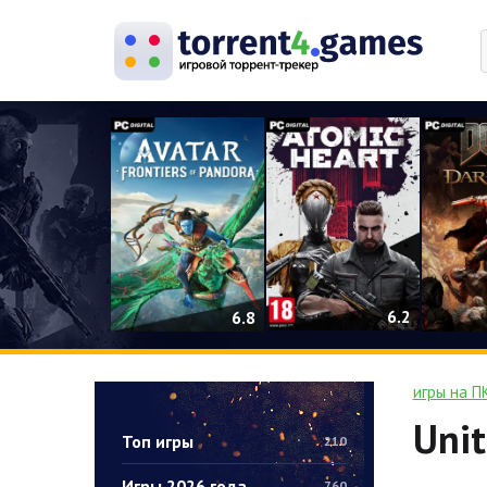
0
6.2
6.8
игры на П
Unit
Топ игры
210
Игры 2026 года
760