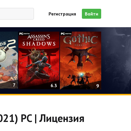
Регистрация
Войти
7
6.3
9
021) PC | Лицензия