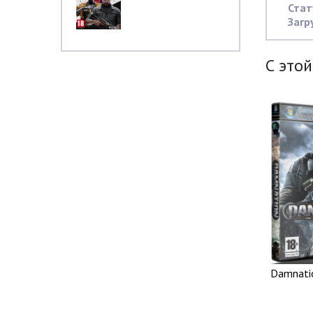
Стат
Загр
С этой
Damnatio