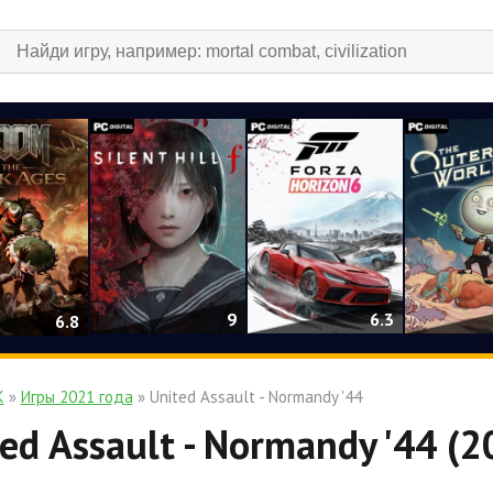
9
6.3
6.8
К
»
Игры 2021 года
» United Assault - Normandy '44
ed Assault - Normandy '44 (2