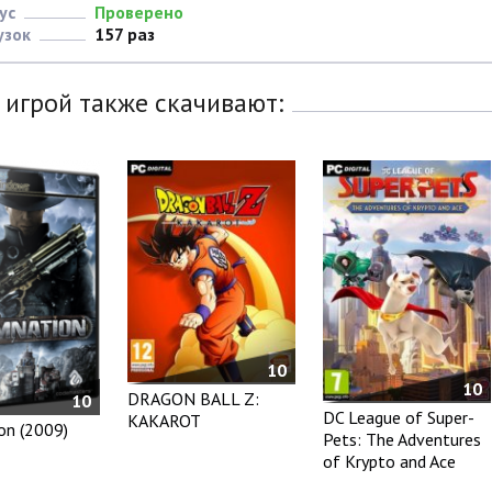
ус
Проверено
узок
157 раз
 игрой также скачивают:
10
10
DRAGON BALL Z:
10
DC League of Super-
KAKAROT
n (2009)
Pets: The Adventures
of Krypto and Ace