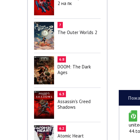
2 на пк
7
The Outer Worlds 2
6.8
DOOM: The Dark
Ages
6.3
Пожа
Assassin's Creed
Shadows
unite
6.2
44.to
Atomic Heart