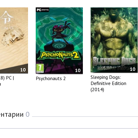
10
10
10
Sleeping Dogs:
8) PC |
Psychonauts 2
Definitive Edition
я
(2014)
ентарии
0