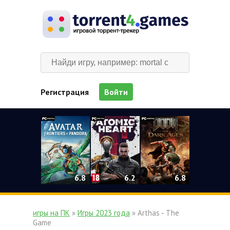
Регистрация
Войти
0
6.2
6.8
6.8
игры на ПК
»
Игры 2023 года
» Arthas - The
Game