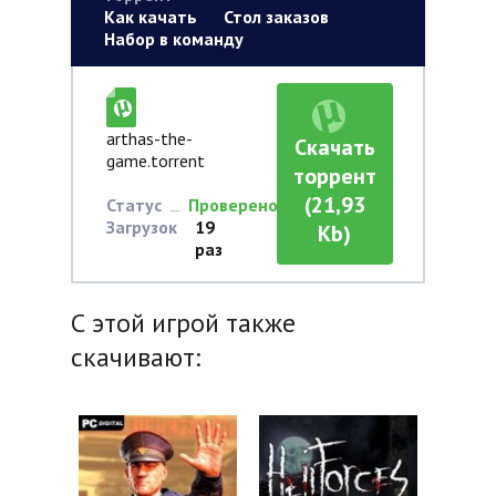
Как качать
Стол заказов
Набор в команду
arthas-the-
Скачать
game.torrent
торрент
(21,93
Статус
Проверено
Загрузок
19
Kb)
раз
С этой игрой также
скачивают: