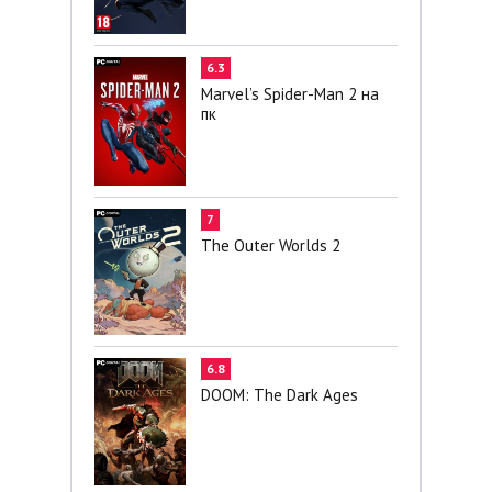
6.3
Marvel’s Spider-Man 2 на
пк
7
The Outer Worlds 2
6.8
DOOM: The Dark Ages