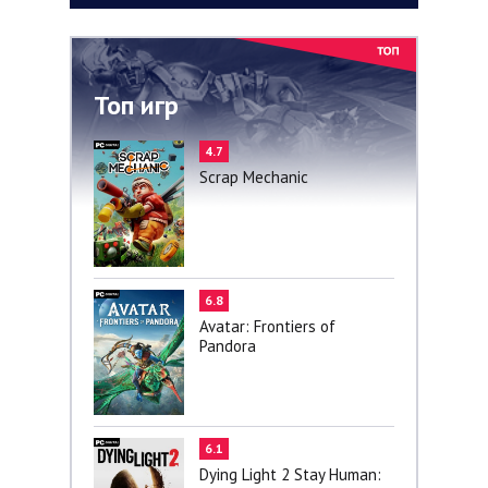
Топ игр
4.7
Scrap Mechanic
6.8
Avatar: Frontiers of
Pandora
6.1
Dying Light 2 Stay Human: