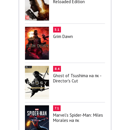
Reloaded Edition
5.1
Grim Dawn
8.4
Ghost of Tsushima на пк -
Director's Cut
7.1
Marvel’s Spider-Man: Miles
Morales на пк