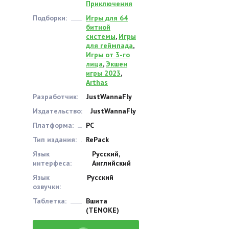
Приключения
Подборки:
Игры для 64
битной
системы
,
Игры
для геймпада
,
Игры от 3-го
лица
,
Экшен
игры 2023
,
Arthas
Разработчик:
JustWannaFly
Издательство:
JustWannaFly
Платформа:
PC
Тип издания:
RePack
Язык
Русский,
интерфеса:
Английский
Язык
Русский
озвучки:
Таблетка:
Вшита
(TENOKE)