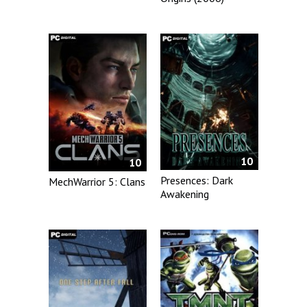
10
10
Presences: Dark
MechWarrior 5: Clans
Awakening