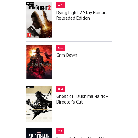
6.1
Dying Light 2 Stay Human:
Reloaded Edition
5.1
Grim Dawn
8.4
Ghost of Tsushima на пк -
Director's Cut
7.1