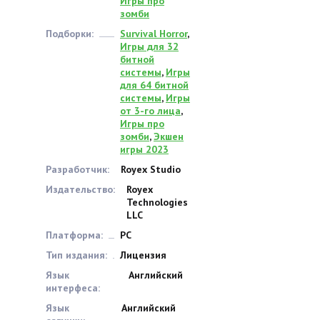
Игры про
зомби
Подборки:
Survival Horror
,
Игры для 32
битной
системы
,
Игры
для 64 битной
системы
,
Игры
от 3-го лица
,
Игры про
зомби
,
Экшен
игры 2023
Разработчик:
Royex Studio
Издательство:
Royex
Technologies
LLC
Платформа:
PC
Тип издания:
Лицензия
Язык
Английский
интерфеса:
Язык
Английский