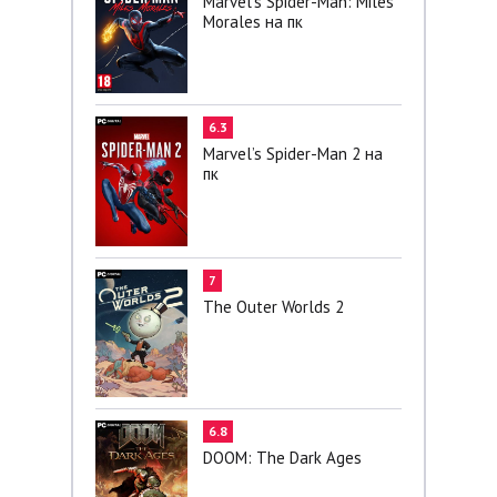
Marvel’s Spider-Man: Miles
Morales на пк
6.3
Marvel’s Spider-Man 2 на
пк
7
The Outer Worlds 2
6.8
DOOM: The Dark Ages