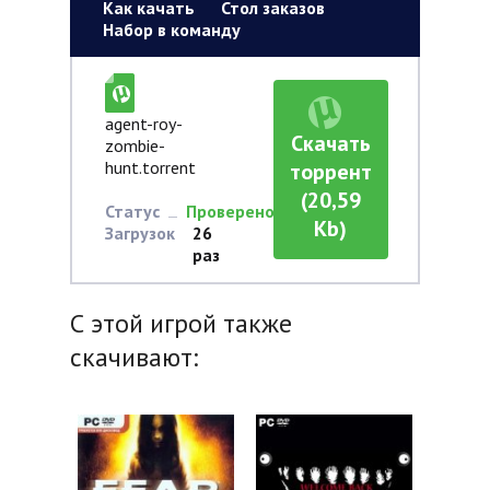
Как качать
Стол заказов
Набор в команду
agent-roy-
Скачать
zombie-
hunt.torrent
торрент
(20,59
Статус
Проверено
Kb)
Загрузок
26
раз
С этой игрой также
скачивают: