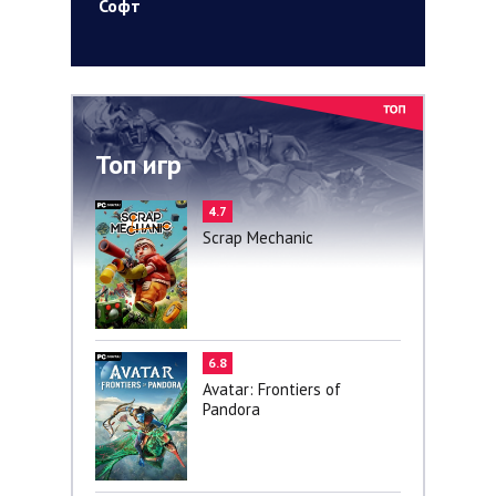
Софт
Топ игр
4.7
Scrap Mechanic
6.8
Avatar: Frontiers of
Pandora