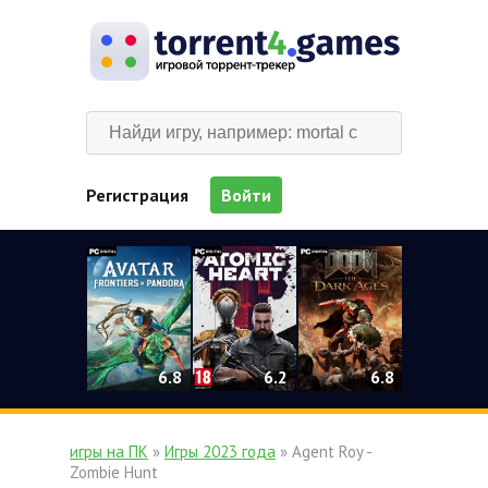
Регистрация
Войти
0
6.2
6.8
6.8
игры на ПК
»
Игры 2023 года
» Agent Roy -
Zombie Hunt