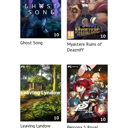
10
10
Ghost Song
Myastere Ruins of
Deazniff
10
10
Leaving Lyndow
Persona 5 Royal