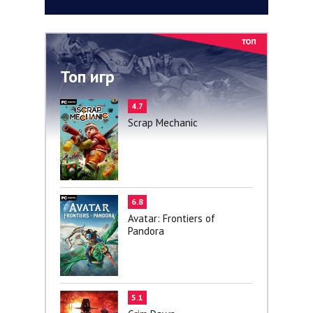
Топ игр
4.7
Scrap Mechanic
6.8
Avatar: Frontiers of
Pandora
5.1