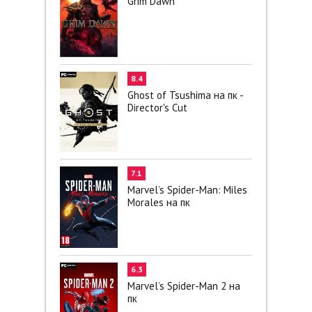
Grim Dawn
8.4
Ghost of Tsushima на пк -
Director's Cut
7.1
Marvel’s Spider-Man: Miles
Morales на пк
6.3
Marvel’s Spider-Man 2 на
пк