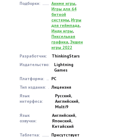
Подборки:
Аниме игры
,
Игры для 64
битной
системы
,
Игры
для геймпада
,
Инди игры
,
Пиксельная
графика
,
Экшен
игры 2022
Разработчик:
ThinkingStars
Издательство:
Lightning
Games
Платформа:
PC
Тип издания:
Лицензия
Язык
Русский,
интерфеса:
Английский,
Multi9
Язык
Английский,
озвучки:
Японский,
Китайский
Таблетка:
Присутствует