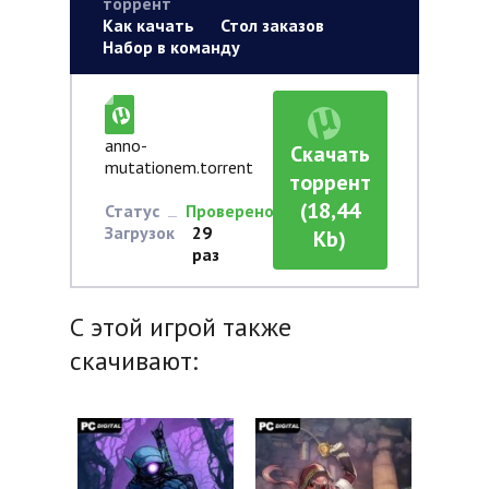
торрент
Как качать
Стол заказов
Набор в команду
anno-
Скачать
mutationem.torrent
торрент
(18,44
Статус
Проверено
Загрузок
29
Kb)
раз
С этой игрой также
скачивают: