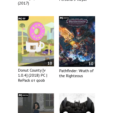
(2017)
10
10
Donut County [v
Pathfinder: Wrath of
1.0.4] (2018) PC |
the Righteous
RePack от qoob