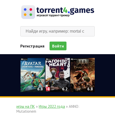
Регистрация
Войти
0
6.2
6.8
6.8
игры на ПК
»
Игры 2022 года
» ANNO:
Mutationem