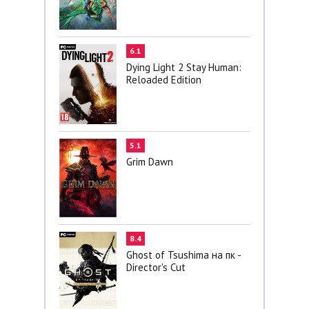
6.1
Dying Light 2 Stay Human:
Reloaded Edition
5.1
Grim Dawn
8.4
Ghost of Tsushima на пк -
Director's Cut