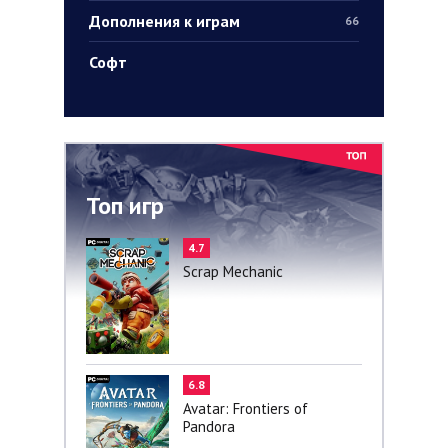
Дополнения к играм
66
Софт
Топ игр
4.7
Scrap Mechanic
6.8
Avatar: Frontiers of
Pandora