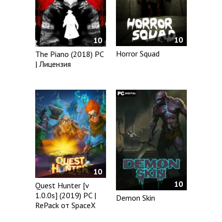
10
10
Horror Squad
The Piano (2018) PC
| Лицензия
10
10
Quest Hunter [v
1.0.0s] (2019) PC |
Demon Skin
RePack от SpaceX