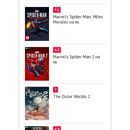
7.1
Marvel’s Spider-Man: Miles
Morales на пк
6.3
Marvel’s Spider-Man 2 на
пк
7
The Outer Worlds 2
6.8