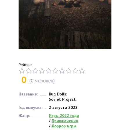
Рейтинг
0
(
0
человек)
Название:
Bug Dolls:
Soviet Project
Год выпуска:
2 августа 2022
Жанр:
Игры 2022 года
/
Приключения
/
Хоррор игры