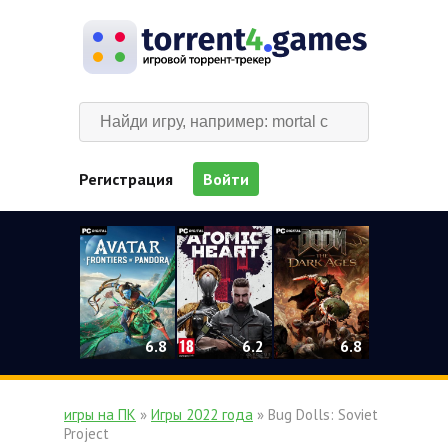
Регистрация
Войти
0
6.2
6.8
6.8
игры на ПК
»
Игры 2022 года
» Bug Dolls: Soviet
Project