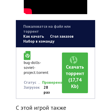
Пожаловатся на файл или
торрент
Как качать
Стол заказов
Набор в команду
bug-dolls-
Скачать
soviet-
project.torrent
торрент
(17,74
Статус
Проверено
Kb)
Загрузок
28
раз
С этой игрой также