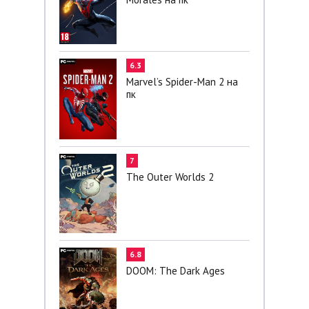
6.3
Marvel’s Spider-Man 2 на
пк
7
The Outer Worlds 2
6.8
DOOM: The Dark Ages