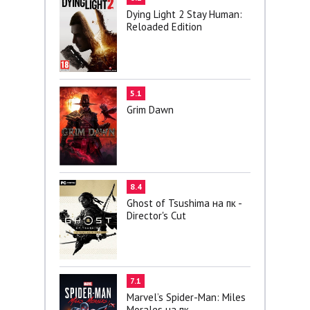
Dying Light 2 Stay Human:
Reloaded Edition
5.1
Grim Dawn
8.4
Ghost of Tsushima на пк -
Director's Cut
7.1
Marvel’s Spider-Man: Miles
Morales на пк