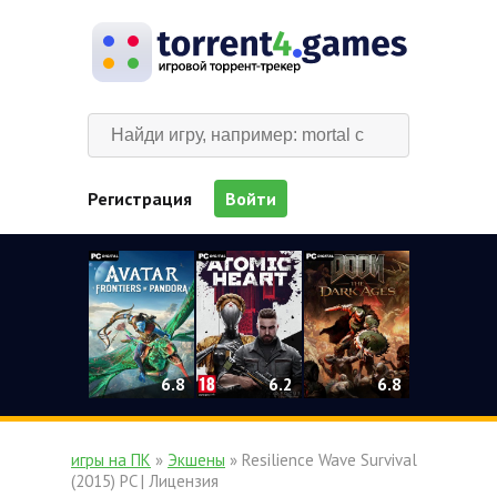
Регистрация
Войти
0
6.2
6.8
6.8
игры на ПК
»
Экшены
» Resilience Wave Survival
(2015) PC | Лицензия