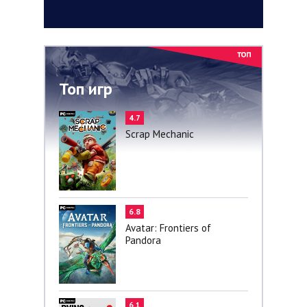
Топ игр
4.7
Scrap Mechanic
6.8
Avatar: Frontiers of
Pandora
6.1